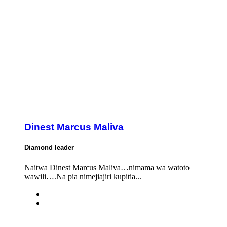
Dinest Marcus Maliva
Diamond leader
Naitwa Dinest Marcus Maliva…nimama wa watoto
wawili….Na pia nimejiajiri kupitia...