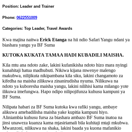
Position:
Leader and Trainer
Phone:
0622551009
Categories:
Top Leader
,
Travel Awards
Kwa majina naitwa
Erick Etanga
na hii ndio Safari Yangu ndani ya
biashara yangu ya BF Suma
KUTOKA KUKATA TAMAA HADI KUBADILI MAISHA.
Kila mtu ana ndoto zake, lakini kufanikisha ndoto hizo mara nyingi
kunahitaji hatua madhubuti. Nikiwa kijana mwenye malengo
makubwa, nilijikuta nikipambana kila siku, lakini changamoto za
kifedha na maisha zilikuwa zinanirudisha nyuma. Nilikuwa na
ndoto ya kuboresha maisha yangu, lakini nilihisi kama milango yote
ilikuwa imefungwa. Hapo ndipo nilipojifunza kuhusu kampuni ya
BF Suma.
Nilipata habari za BF Suma kutoka kwa rafiki yangu, ambaye
alikuwa amebadilisha maisha yake kupitia kampuni hiyo.
Aliniambia kuhusu fursa za biashara ambazo BF Suma inatoa na
jinsi unaweza kuanza kama mjasiriamali bila kuhitaji mtaji mkubwa.
Mwanzoni, nilikuwa na shaka, lakini baada ya kuona mafanikio