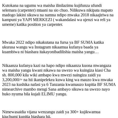
Kutokana na ugumu wa maisha ilinilazimu kujifunza ufundi
selemara (carpenter) mtaani na sio chuo. Nilikuwa nikipata mapato
madogo lakini sikuwa na namna ndipo mwaka 2018 nikaajiriwa na
kampuni ya YAPI MERKEZI ( wakandalasi wa ujenzi wa reli ya
umeme) katika position ya carpenter.
Mwaka 2022 ndipo nikakutana na fursa ya BF SUMA katika
ukurasa wangu wa Instagram nikaamua kufanya baada ya
kuambiwa ni biashara itakayonibadilishia maisha yangu…
Nikaanza kufanya kazi na hapo ndipo nikaanza kuona mwangaza
wa maisha yangu kwani nikawa na uwezo wa kuingiza kiasi Cha
sh. 800,000 kila wiki ambapo kwa mwezi naingiza zaidi ya
3,200,000/= na hii ikanipelekea kuwa king wa mauzo kwa mwaka
2023 na kushika nafasi ya 6 Tanzania kwamauzo kupitia BF SUMA
nimearchive mambo mengi Sana ambayo sikuwa na uwezo nayo
huko nyuma bila kujali ELIMU yangu.
Nimewasaidia vijana wenzangu zaidi ya 300+ kujikwamua
kiuchumi kupitia biashara hii.