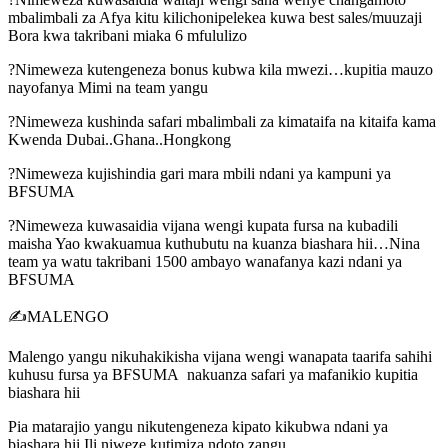
mbalimbali za Afya kitu kilichonipelekea kuwa best sales/muuzaji
Bora kwa takribani miaka 6 mfululizo
?Nimeweza kutengeneza bonus kubwa kila mwezi…kupitia mauzo
nayofanya Mimi na team yangu
?Nimeweza kushinda safari mbalimbali za kimataifa na kitaifa kama
Kwenda Dubai..Ghana..Hongkong
?Nimeweza kujishindia gari mara mbili ndani ya kampuni ya
BFSUMA
?Nimeweza kuwasaidia vijana wengi kupata fursa na kubadili
maisha Yao kwakuamua kuthubutu na kuanza biashara hii…Nina
team ya watu takribani 1500 ambayo wanafanya kazi ndani ya
BFSUMA
✍️MALENGO
Malengo yangu nikuhakikisha vijana wengi wanapata taarifa sahihi
kuhusu fursa ya BFSUMA nakuanza safari ya mafanikio kupitia
biashara hii
Pia matarajio yangu nikutengeneza kipato kikubwa ndani ya
biashara hii Ili niweze kutimiza ndoto zangu