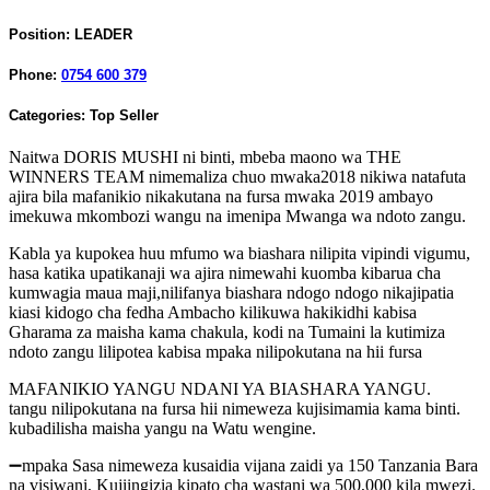
Position:
LEADER
Phone:
0754 600 379
Categories:
Top Seller
Naitwa DORIS MUSHI ni binti, mbeba maono wa THE
WINNERS TEAM nimemaliza chuo mwaka2018 nikiwa natafuta
ajira bila mafanikio nikakutana na fursa mwaka 2019 ambayo
imekuwa mkombozi wangu na imenipa Mwanga wa ndoto zangu.
Kabla ya kupokea huu mfumo wa biashara nilipita vipindi vigumu,
hasa katika upatikanaji wa ajira nimewahi kuomba kibarua cha
kumwagia maua maji,nilifanya biashara ndogo ndogo nikajipatia
kiasi kidogo cha fedha Ambacho kilikuwa hakikidhi kabisa
Gharama za maisha kama chakula, kodi na Tumaini la kutimiza
ndoto zangu lilipotea kabisa mpaka nilipokutana na hii fursa
MAFANIKIO YANGU NDANI YA BIASHARA YANGU.
tangu nilipokutana na fursa hii nimeweza kujisimamia kama binti.
kubadilisha maisha yangu na Watu wengine.
➖mpaka Sasa nimeweza kusaidia vijana zaidi ya 150 Tanzania Bara
na visiwani, Kujiingizia kipato cha wastani wa 500,000 kila mwezi.