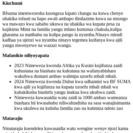
Kiuchumi
Bfsuma imeniwezesha kuongeza kipato changu na kuwa chenye
uhakika tofauti na hapo awali ambapo ilinilazimu kuwa na msongo
wa mawazo kwa sababu sikuwa na uhakika wa kupata pesa za
kujikimu Mimi na familia yangu mfano kununua chakula,kulipa
gharama za matibabu na kulipa pango la nyumba.Ninayo miradi
kadhaa ya ujenzi wa nyumba ninayo tegemea kuifanya kwa ajili
yangu mwenyewe na wazazi wangu.
Mafanikio niliyoyapata
2023 Nimeweza kwenda Afrika ya Kusini kujifunza zaidi
kuhusiana na biashara na kukutana na wafanyabishara
wakubwa duniani ambao walinipa uzoefu mbali mbali.
2024 Nimeweza kwenda Dubai kwa udhamini wa BF SUMA
kwa ajili ya kujifunza na kupata uzoefu mbali mbali wa
kuhakikisha biashrfa yangu inakua kwa ukubwa zaidi.
Nimeweza kuwasaidia watu zaidi ta 1000 ambao wameanza
biashara hii kwasababu niliwafundisha na sasa wanajisimamia
kwa ukubwa na kulisha familia zao na kutimiza ndoto zao
Matarajio
Ninatarajia kuendelea kuwasaidia watu wengine wenye njozi kama