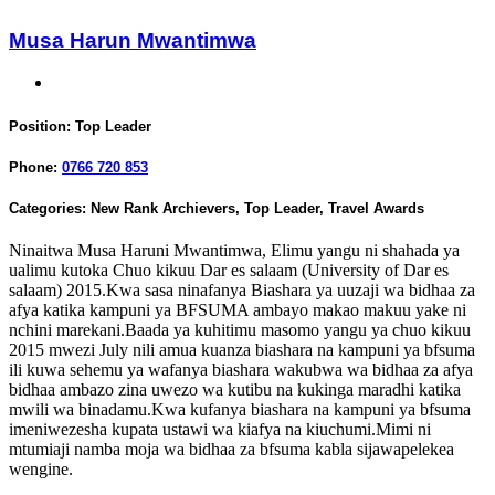
Musa Harun Mwantimwa
Position:
Top Leader
Phone:
0766 720 853
Categories:
New Rank Archievers
,
Top Leader
,
Travel Awards
Ninaitwa Musa Haruni Mwantimwa, Elimu yangu ni shahada ya
ualimu kutoka Chuo kikuu Dar es salaam (University of Dar es
salaam) 2015.Kwa sasa ninafanya Biashara ya uuzaji wa bidhaa za
afya katika kampuni ya BFSUMA ambayo makao makuu yake ni
nchini marekani.Baada ya kuhitimu masomo yangu ya chuo kikuu
2015 mwezi July nili amua kuanza biashara na kampuni ya bfsuma
ili kuwa sehemu ya wafanya biashara wakubwa wa bidhaa za afya
bidhaa ambazo zina uwezo wa kutibu na kukinga maradhi katika
mwili wa binadamu.Kwa kufanya biashara na kampuni ya bfsuma
imeniwezesha kupata ustawi wa kiafya na kiuchumi.Mimi ni
mtumiaji namba moja wa bidhaa za bfsuma kabla sijawapelekea
wengine.