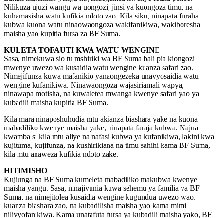
Nilikuza ujuzi wangu wa uongozi, jinsi ya kuongoza timu, na
kuhamasisha watu kufikia ndoto zao. Kila siku, ninapata furaha
kubwa kuona watu ninaowaongoza wakifanikiwa, wakiboresha
maisha yao kupitia fursa za BF Suma.
KULETA TOFAUTI KWA WATU WENGIN
E
Sasa, nimekuwa sio tu mshiriki wa BF Suma bali pia kiongozi
mwenye uwezo wa kusaidia watu wengine kuanza safari zao.
Nimejifunza kuwa mafanikio yanaongezeka unavyosaidia watu
wengine kufanikiwa. Ninawaongoza wajasiriamali wapya,
ninawapa motisha, na kuwaletea mwanga kwenye safari yao ya
kubadili maisha kupitia BF Suma.
Kila mara ninaposhuhudia mtu akianza biashara yake na kuona
mabadiliko kwenye maisha yake, ninapata faraja kubwa. Najua
kwamba si kila mtu aliye na nafasi kubwa ya kufanikiwa, lakini kwa
kujituma, kujifunza, na kushirikiana na timu sahihi kama BF Suma,
kila mtu anaweza kufikia ndoto zake.
HITIMISHO
Kujiunga na BF Suma kumeleta mabadiliko makubwa kwenye
maisha yangu. Sasa, ninajivunia kuwa sehemu ya familia ya BF
Suma, na nimejitolea kusaidia wengine kugundua uwezo wao,
kuanza biashara zao, na kubadilisha maisha yao kama mimi
nilivyofanikiwa. Kama unatafuta fursa ya kubadili maisha yako, BF