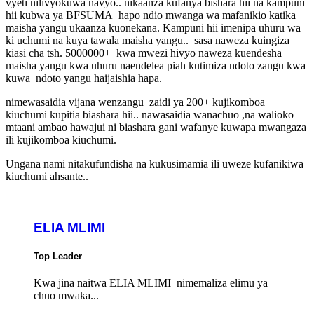
vyeti nilivyokuwa navyo.. nikaanza kufanya bishara hii na kampuni
hii kubwa ya BFSUMA hapo ndio mwanga wa mafanikio katika
maisha yangu ukaanza kuonekana. Kampuni hii imenipa uhuru wa
ki uchumi na kuya tawala maisha yangu.. sasa naweza kuingiza
kiasi cha tsh. 5000000+ kwa mwezi hivyo naweza kuendesha
maisha yangu kwa uhuru naendelea piah kutimiza ndoto zangu kwa
kuwa ndoto yangu haijaishia hapa.
nimewasaidia vijana wenzangu zaidi ya 200+ kujikomboa
kiuchumi kupitia biashara hii.. nawasaidia wanachuo ,na walioko
mtaani ambao hawajui ni biashara gani wafanye kuwapa mwangaza
ili kujikomboa kiuchumi.
Ungana nami nitakufundisha na kukusimamia ili uweze kufanikiwa
kiuchumi ahsante..
ELIA MLIMI
Top Leader
Kwa jina naitwa ELIA MLIMI nimemaliza elimu ya
chuo mwaka...