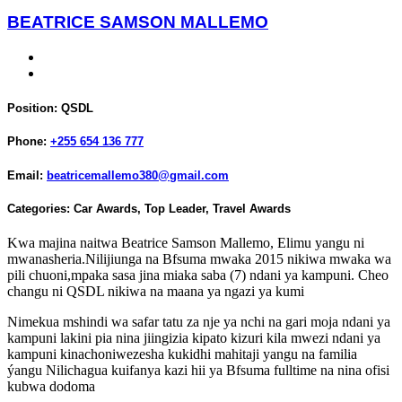
BEATRICE SAMSON MALLEMO
Position:
QSDL
Phone:
+255 654 136 777
Email:
beatricemallemo380@gmail.com
Categories:
Car Awards
,
Top Leader
,
Travel Awards
Kwa majina naitwa Beatrice Samson Mallemo, Elimu yangu ni
mwanasheria.Nilijiunga na Bfsuma mwaka 2015 nikiwa mwaka wa
pili chuoni,mpaka sasa jina miaka saba (7) ndani ya kampuni. Cheo
changu ni QSDL nikiwa na maana ya ngazi ya kumi
Nimekua mshindi wa safar tatu za nje ya nchi na gari moja ndani ya
kampuni lakini pia nina jiingizia kipato kizuri kila mwezi ndani ya
kampuni kinachoniwezesha kukidhi mahitaji yangu na familia
ýangu Nilichagua kuifanya kazi hii ya Bfsuma fulltime na nina ofisi
kubwa dodoma