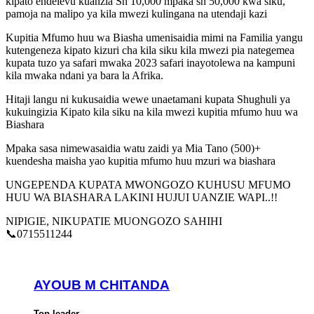
kipato endelevu kuanzia Sh 10,000 mpaka sh 50,000 kwa siku,
pamoja na malipo ya kila mwezi kulingana na utendaji kazi
Kupitia Mfumo huu wa Biasha umenisaidia mimi na Familia yangu
kutengeneza kipato kizuri cha kila siku kila mwezi pia nategemea
kupata tuzo ya safari mwaka 2023 safari inayotolewa na kampuni
kila mwaka ndani ya bara la Afrika.
Hitaji langu ni kukusaidia wewe unaetamani kupata Shughuli ya
kukuingizia Kipato kila siku na kila mwezi kupitia mfumo huu wa
Biashara
Mpaka sasa nimewasaidia watu zaidi ya Mia Tano (500)+
kuendesha maisha yao kupitia mfumo huu mzuri wa biashara
UNGEPENDA KUPATA MWONGOZO KUHUSU MFUMO
HUU WA BIASHARA LAKINI HUJUI UANZIE WAPI..!!
NIPIGIE, NIKUPATIE MUONGOZO SAHIHI
📞0715511244
AYOUB M CHITANDA
Top leader