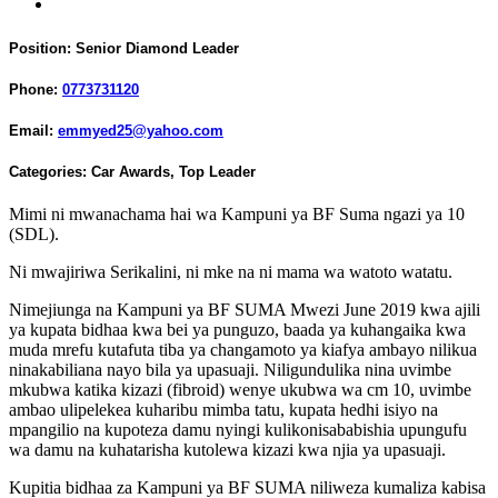
Position:
Senior Diamond Leader
Phone:
0773731120
Email:
emmyed25@yahoo.com
Categories:
Car Awards
,
Top Leader
Mimi ni mwanachama hai wa Kampuni ya BF Suma ngazi ya 10
(SDL).
Ni mwajiriwa Serikalini, ni mke na ni mama wa watoto watatu.
Nimejiunga na Kampuni ya BF SUMA Mwezi June 2019 kwa ajili
ya kupata bidhaa kwa bei ya punguzo, baada ya kuhangaika kwa
muda mrefu kutafuta tiba ya changamoto ya kiafya ambayo nilikua
ninakabiliana nayo bila ya upasuaji. Niligundulika nina uvimbe
mkubwa katika kizazi (fibroid) wenye ukubwa wa cm 10, uvimbe
ambao ulipelekea kuharibu mimba tatu, kupata hedhi isiyo na
mpangilio na kupoteza damu nyingi kulikonisababishia upungufu
wa damu na kuhatarisha kutolewa kizazi kwa njia ya upasuaji.
Kupitia bidhaa za Kampuni ya BF SUMA niliweza kumaliza kabisa