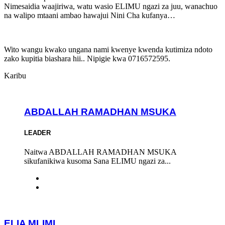
Nimesaidia waajiriwa, watu wasio ELIMU ngazi za juu, wanachuo
na walipo mtaani ambao hawajui Nini Cha kufanya…
Wito wangu kwako ungana nami kwenye kwenda kutimiza ndoto
zako kupitia biashara hii.. Nipigie kwa 0716572595.
Karibu
ABDALLAH RAMADHAN MSUKA
LEADER
Naitwa ABDALLAH RAMADHAN MSUKA
sikufanikiwa kusoma Sana ELIMU ngazi za...
ELIA MLIMI