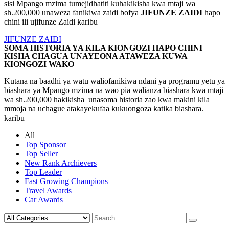
sisi Mpango mzima tumejidhatiti kuhakikisha kwa mtaji wa
sh.200,000 unaweza fanikiwa zaidi bofya
JIFUNZE ZAIDI
hapo
chini ili ujifunze Zaidi karibu
JIFUNZE ZAIDI
SOMA HISTORIA YA KILA KIONGOZI HAPO CHINI
KISHA CHAGUA UNAYEONA ATAWEZA KUWA
KIONGOZI WAKO
Kutana na baadhi ya watu waliofanikiwa ndani ya programu yetu ya
biashara ya Mpango mzima na wao pia walianza biashara kwa mtaji
wa sh.200,000 hakikisha unasoma historia zao kwa makini kila
mmoja na uchague atakayekufaa kukuongoza katika biashara.
karibu
All
Top Sponsor
Top Seller
New Rank Archievers
Top Leader
Fast Growing Champions
Travel Awards
Car Awards