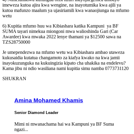
imeweza kutoa ajira kwa wengine, na inayotumika kwa ajili ya
kutoa mafunzo maalum ya ujasiriamili kwa wanaojiunga na mfumo
wetu
6) Kupitia mfumo huu wa Kibiashara katika Kampuni ya BF
SUMA tayari nimekua miongoni mwa walioshinda Gari (Car
Awardee) kwa mwaka 2022 lenye thamani ya $12500 sawa na
TZS28750000
Je umependezwa na mfumo wetu wa Kibiashara ambao utaweza
kukusaidia kutatua changamoto za kiafya kwako na kwa jamii
inayokuzunguka na kukuingizia kipato cha uhakika na endelevu?
Kama jibu ni ndio wasiliana nami kupitia simu namba 0773731120
SHUKRAN
Amina Mohamed Khamis
Senior Diamond Leader
Mimi ni mwanachama hai wa Kampuni ya BF Suma
ngazi...