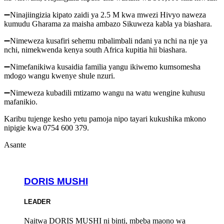
➖Ninajiingizia kipato zaidi ya 2.5 M kwa mwezi Hivyo naweza
kumudu Gharama za maisha ambazo Sikuweza kabla ya biashara.
➖Nimeweza kusafiri sehemu mbalimbali ndani ya nchi na nje ya
nchi, nimekwenda kenya south Africa kupitia hii biashara.
➖Nimefanikiwa kusaidia familia yangu ikiwemo kumsomesha
mdogo wangu kwenye shule nzuri.
➖Nimeweza kubadili mtizamo wangu na watu wengine kuhusu
mafanikio.
Karibu tujenge kesho yetu pamoja nipo tayari kukushika mkono
nipigie kwa 0754 600 379.
Asante
DORIS MUSHI
LEADER
Naitwa DORIS MUSHI ni binti, mbeba maono wa