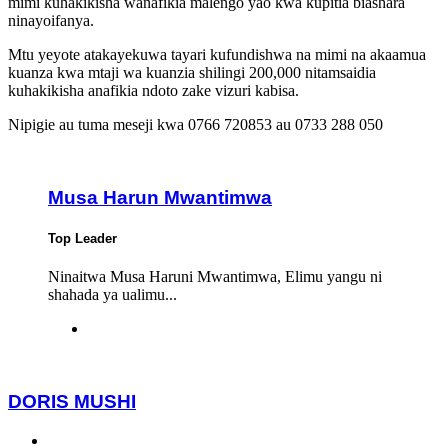
mimi kuhakikisha wanafikia malengo yao kwa kupitia biashara
ninayoifanya.
Mtu yeyote atakayekuwa tayari kufundishwa na mimi na akaamua
kuanza kwa mtaji wa kuanzia shilingi 200,000 nitamsaidia
kuhakikisha anafikia ndoto zake vizuri kabisa.
Nipigie au tuma meseji kwa 0766 720853 au 0733 288 050
Musa Harun Mwantimwa
Top Leader
Ninaitwa Musa Haruni Mwantimwa, Elimu yangu ni
shahada ya ualimu...
DORIS MUSHI