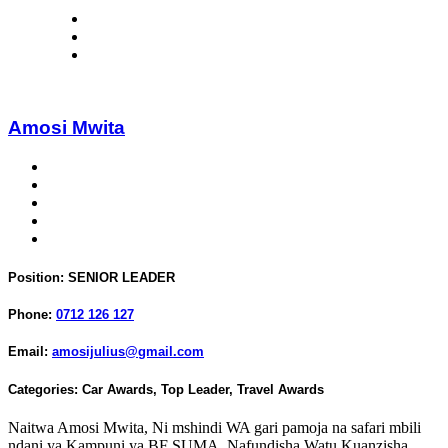
Amosi Mwita
Position:
SENIOR LEADER
Phone:
0712 126 127
Email:
amosijulius@gmail.com
Categories:
Car Awards
,
Top Leader
,
Travel Awards
Naitwa Amosi Mwita, Ni mshindi WA gari pamoja na safari mbili
ndani ya Kampuni ya BF SUMA, Nafundisha Watu Kuanzisha