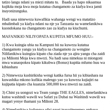
tatizo langu ndani ya miezi mitatu tu. Baada ya hapo nikaamua
kujikita moja kwa moja kutatua changamoto za kiafya kwa jamii
inayonizunguka.
Hadi sasa nimeweza kuwafikia wahanga wengi wa matatizo
mbalimbali ya kiafya ndani na nje ya Tanzania na wamefanikiwa
kuondokana na changamoto zao za kiafya na kiuchumi.
MAFANIKIO NILIYOPATA KUPITIA MFUMO HUU:-
1) Kwa kuingia ubia na Kampuni hii na kuweza kutatua
changamoto yangu ya kiafya na changamoto za wengine
Nilifanikiwa kuingiza kipato cha ziada nje ya ajira yangu cha zaidi
ya Miliomi Moja kwa mwezi. Na hadi sasa nimekua ni miongoni
mwa wanaopokea kipato kikubwa (Bonus) kupitia mfumo huu wa
kibiashara
2) Nimeweza kushirikisha wengi katika fursa hii ya kibiashara na
kuwashika mkono kufikia malengo yao ya kuweza kujiajiri na
kujipatia kipato cha kuanzia 500,000 kwa mwezi na zaidi.
3) Chini ya uongozi wa Team yangu THE EAGLES, nimefanikiwa
kutoa washindi wawili wa Safari ya Dubai na Washindi wawili wa
magari yenye thamani ya Milioni 28.
4) Nimefanikiwa kufungua ofisi nzuri inayojitegemea ambayo