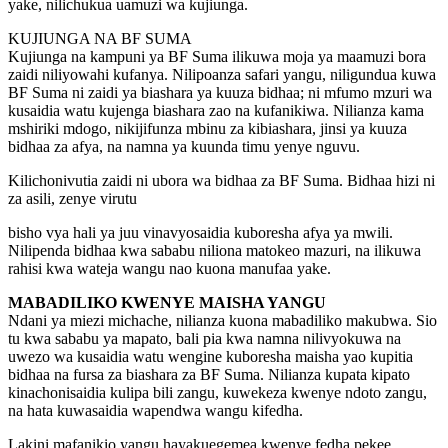
yake, nilichukua uamuzi wa kujiunga.
KUJIUNGA NA BF SUMA
Kujiunga na kampuni ya BF Suma ilikuwa moja ya maamuzi bora
zaidi niliyowahi kufanya. Nilipoanza safari yangu, niligundua kuwa
BF Suma ni zaidi ya biashara ya kuuza bidhaa; ni mfumo mzuri wa
kusaidia watu kujenga biashara zao na kufanikiwa. Nilianza kama
mshiriki mdogo, nikijifunza mbinu za kibiashara, jinsi ya kuuza
bidhaa za afya, na namna ya kuunda timu yenye nguvu.
Kilichonivutia zaidi ni ubora wa bidhaa za BF Suma. Bidhaa hizi ni
za asili, zenye virutu
bisho vya hali ya juu vinavyosaidia kuboresha afya ya mwili.
Nilipenda bidhaa kwa sababu niliona matokeo mazuri, na ilikuwa
rahisi kwa wateja wangu nao kuona manufaa yake.
MABADILIKO KWENYE MAISHA YANGU
Ndani ya miezi michache, nilianza kuona mabadiliko makubwa. Sio
tu kwa sababu ya mapato, bali pia kwa namna nilivyokuwa na
uwezo wa kusaidia watu wengine kuboresha maisha yao kupitia
bidhaa na fursa za biashara za BF Suma. Nilianza kupata kipato
kinachonisaidia kulipa bili zangu, kuwekeza kwenye ndoto zangu,
na hata kuwasaidia wapendwa wangu kifedha.
Lakini mafanikio yangu hayakuegemea kwenye fedha pekee.