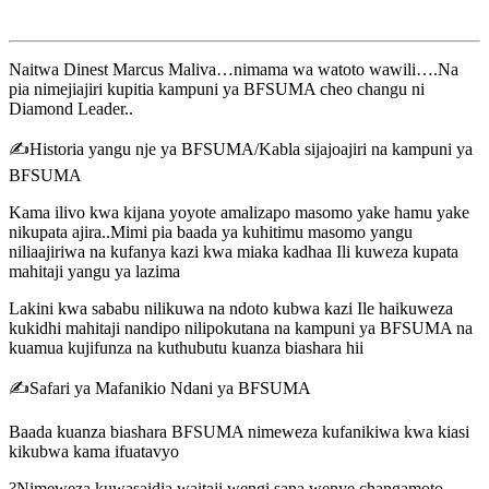
Naitwa Dinest Marcus Maliva…nimama wa watoto wawili….Na
pia nimejiajiri kupitia kampuni ya BFSUMA cheo changu ni
Diamond Leader..
✍️Historia yangu nje ya BFSUMA/Kabla sijajoajiri na kampuni ya
BFSUMA
Kama ilivo kwa kijana yoyote amalizapo masomo yake hamu yake
nikupata ajira..Mimi pia baada ya kuhitimu masomo yangu
niliaajiriwa na kufanya kazi kwa miaka kadhaa Ili kuweza kupata
mahitaji yangu ya lazima
Lakini kwa sababu nilikuwa na ndoto kubwa kazi Ile haikuweza
kukidhi mahitaji nandipo nilipokutana na kampuni ya BFSUMA na
kuamua kujifunza na kuthubutu kuanza biashara hii
✍️Safari ya Mafanikio Ndani ya BFSUMA
Baada kuanza biashara BFSUMA nimeweza kufanikiwa kwa kiasi
kikubwa kama ifuatavyo
?Nimeweza kuwasaidia waitaji wengi sana wenye changamoto