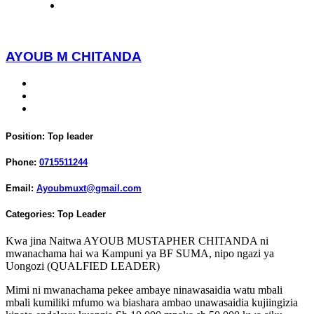
AYOUB M CHITANDA
Position:
Top leader
Phone:
0715511244
Email:
Ayoubmuxt@gmail.com
Categories:
Top Leader
Kwa jina Naitwa AYOUB MUSTAPHER CHITANDA ni
mwanachama hai wa Kampuni ya BF SUMA, nipo ngazi ya
Uongozi (QUALFIED LEADER)
Mimi ni mwanachama pekee ambaye ninawasaidia watu mbali
mbali kumiliki mfumo wa biashara ambao unawasaidia kujiingizia