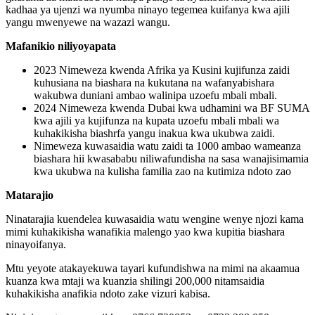
kadhaa ya ujenzi wa nyumba ninayo tegemea kuifanya kwa ajili
yangu mwenyewe na wazazi wangu.
Mafanikio niliyoyapata
2023 Nimeweza kwenda Afrika ya Kusini kujifunza zaidi
kuhusiana na biashara na kukutana na wafanyabishara
wakubwa duniani ambao walinipa uzoefu mbali mbali.
2024 Nimeweza kwenda Dubai kwa udhamini wa BF SUMA
kwa ajili ya kujifunza na kupata uzoefu mbali mbali wa
kuhakikisha biashrfa yangu inakua kwa ukubwa zaidi.
Nimeweza kuwasaidia watu zaidi ta 1000 ambao wameanza
biashara hii kwasababu niliwafundisha na sasa wanajisimamia
kwa ukubwa na kulisha familia zao na kutimiza ndoto zao
Matarajio
Ninatarajia kuendelea kuwasaidia watu wengine wenye njozi kama
mimi kuhakikisha wanafikia malengo yao kwa kupitia biashara
ninayoifanya.
Mtu yeyote atakayekuwa tayari kufundishwa na mimi na akaamua
kuanza kwa mtaji wa kuanzia shilingi 200,000 nitamsaidia
kuhakikisha anafikia ndoto zake vizuri kabisa.