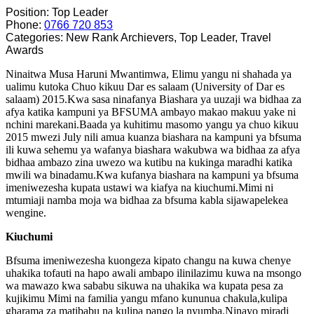
Position:
Top Leader
Phone:
0766 720 853
Categories:
New Rank Archievers
,
Top Leader
,
Travel
Awards
Ninaitwa Musa Haruni Mwantimwa, Elimu yangu ni shahada ya
ualimu kutoka Chuo kikuu Dar es salaam (University of Dar es
salaam) 2015.Kwa sasa ninafanya Biashara ya uuzaji wa bidhaa za
afya katika kampuni ya BFSUMA ambayo makao makuu yake ni
nchini marekani.Baada ya kuhitimu masomo yangu ya chuo kikuu
2015 mwezi July nili amua kuanza biashara na kampuni ya bfsuma
ili kuwa sehemu ya wafanya biashara wakubwa wa bidhaa za afya
bidhaa ambazo zina uwezo wa kutibu na kukinga maradhi katika
mwili wa binadamu.Kwa kufanya biashara na kampuni ya bfsuma
imeniwezesha kupata ustawi wa kiafya na kiuchumi.Mimi ni
mtumiaji namba moja wa bidhaa za bfsuma kabla sijawapelekea
wengine.
Kiuchumi
Bfsuma imeniwezesha kuongeza kipato changu na kuwa chenye
uhakika tofauti na hapo awali ambapo ilinilazimu kuwa na msongo
wa mawazo kwa sababu sikuwa na uhakika wa kupata pesa za
kujikimu Mimi na familia yangu mfano kununua chakula,kulipa
gharama za matibabu na kulipa pango la nyumba.Ninayo miradi