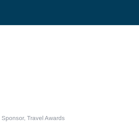
p Leaders
Travel Awards
 Sellers
Car Awards
p Sponsors
Villa Awards
st Growing Champions
w Rank Archievers
 Sponsor
,
Travel Awards