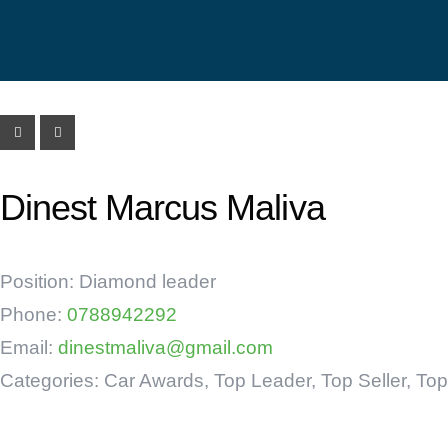
To
Top
Dinest Marcus Maliva
To
Fa
Position:
Diamond leader
Ne
Phone:
0788942292
Email:
dinestmaliva@gmail.com
Categories:
Car Awards
,
Top Leader
,
Top Seller
,
Top