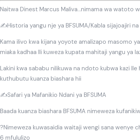
Naitwa Dinest Marcus Maliva…nimama wa watoto wawi
✍️Historia yangu nje ya BFSUMA/Kabla sijajoajiri 
Kama ilivo kwa kijana yoyote amalizapo masomo yak
miaka kadhaa Ili kuweza kupata mahitaji yangu ya l
Lakini kwa sababu nilikuwa na ndoto kubwa kazi Il
kuthubutu kuanza biashara hii
✍️Safari ya Mafanikio Ndani ya BFSUMA
Baada kuanza biashara BFSUMA nimeweza kufanikiwa
?Nimeweza kuwasaidia waitaji wengi sana wenye cha
6 mfululizo