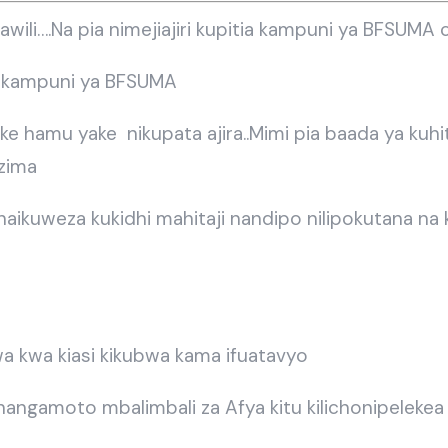
li….Na pia nimejiajiri kupitia kampuni ya BFSUMA 
na kampuni ya BFSUMA
e hamu yake nikupata ajira..Mimi pia baada ya kuhi
azima
e haikuweza kukidhi mahitaji nandipo nilipokutana 
 kwa kiasi kikubwa kama ifuatavyo
ngamoto mbalimbali za Afya kitu kilichonipelekea 