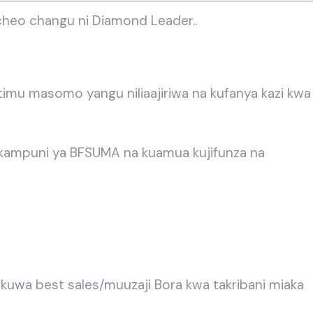
cheo changu ni Diamond Leader..
timu masomo yangu niliaajiriwa na kufanya kazi kwa
na kampuni ya BFSUMA na kuamua kujifunza na
kuwa best sales/muuzaji Bora kwa takribani miaka