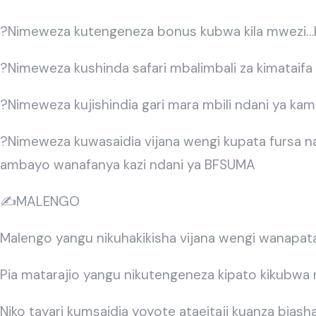
?Nimeweza kutengeneza bonus kubwa kila mwezi…k
?Nimeweza kushinda safari mbalimbali za kimataifa
?Nimeweza kujishindia gari mara mbili ndani ya k
?Nimeweza kuwasaidia vijana wengi kupata fursa n
ambayo wanafanya kazi ndani ya BFSUMA
✍️MALENGO
Malengo yangu nikuhakikisha vijana wengi wanapata 
Pia matarajio yangu nikutengeneza kipato kikubwa n
Niko tayari kumsaidia yoyote ataeitaji kuanza bia