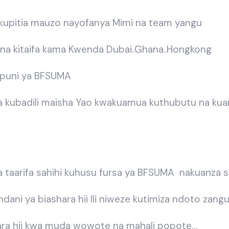
upitia mauzo nayofanya Mimi na team yangu
 na kitaifa kama Kwenda Dubai..Ghana..Hongkong
ampuni ya BFSUMA
a kubadili maisha Yao kwakuamua kuthubutu na kuan
taarifa sahihi kuhusu fursa ya BFSUMA nakuanza safa
dani ya biashara hii Ili niweze kutimiza ndoto zang
shara hii kwa muda wowote na mahali popote…