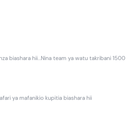
za biashara hii…Nina team ya watu takribani 1500
ri ya mafanikio kupitia biashara hii
u