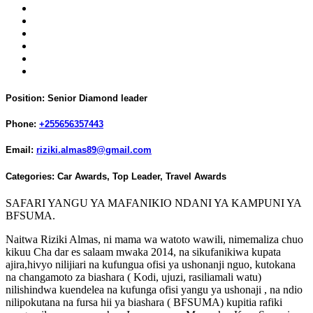
Position:
Senior Diamond leader
Phone:
+255656357443
Email:
riziki.almas89@gmail.com
Categories:
Car Awards
,
Top Leader
,
Travel Awards
SAFARI YANGU YA MAFANIKIO NDANI YA KAMPUNI YA
BFSUMA.
Naitwa Riziki Almas, ni mama wa watoto wawili, nimemaliza chuo
kikuu Cha dar es salaam mwaka 2014, na sikufanikiwa kupata
ajira,hivyo nilijiari na kufungua ofisi ya ushonanji nguo, kutokana
na changamoto za biashara ( Kodi, ujuzi, rasiliamali watu)
nilishindwa kuendelea na kufunga ofisi yangu ya ushonaji , na ndio
nilipokutana na fursa hii ya biashara ( BFSUMA) kupitia rafiki