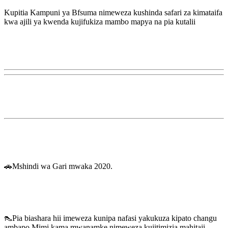
Kupitia Kampuni ya Bfsuma nimeweza kushinda safari za kimataifa
kwa ajili ya kwenda kujifukiza mambo mapya na pia kutalii
🚗Mshindi wa Gari mwaka 2020.
👠Pia biashara hii imeweza kunipa nafasi yakukuza kipato changu
ambapo Mimi kama mwanamke nimeweza kujitimizia mahitaji