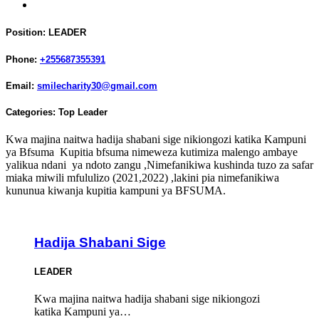
Position:
LEADER
Phone:
+255687355391
Email:
smilecharity30@gmail.com
Categories:
Top Leader
Kwa majina naitwa hadija shabani sige nikiongozi katika Kampuni
ya Bfsuma Kupitia bfsuma nimeweza kutimiza malengo ambaye
yalikua ndani ya ndoto zangu ,Nimefanikiwa kushinda tuzo za safar
miaka miwili mfululizo (2021,2022) ,lakini pia nimefanikiwa
kununua kiwanja kupitia kampuni ya BFSUMA.
Hadija Shabani Sige
LEADER
Kwa majina naitwa hadija shabani sige nikiongozi
katika Kampuni ya…