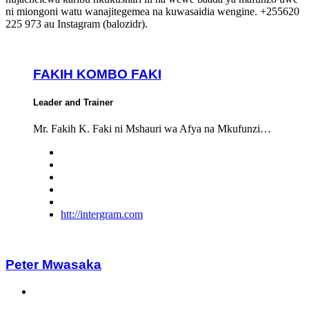
ni miongoni watu wanajitegemea na kuwasaidia wengine. +255620
225 973 au Instagram (balozidr).
FAKIH KOMBO FAKI
Leader and Trainer
Mr. Fakih K. Faki ni Mshauri wa Afya na Mkufunzi…
htt://intergram.com
Peter Mwasaka