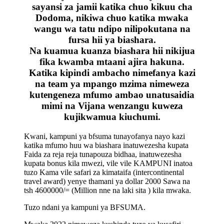
sayansi za jamii katika chuo kikuu cha
Dodoma, nikiwa chuo katika mwaka
wangu wa tatu ndipo nilipokutana na
fursa hii ya biashara.
Na kuamua kuanza biashara hii nikijua
fika kwamba mtaani ajira hakuna.
Katika kipindi ambacho nimefanya kazi
na team ya mpango mzima nimeweza
kutengeneza mfumo ambao unatusaidia
mimi na Vijana wenzangu kuweza
kujikwamua kiuchumi.
Kwani, kampuni ya bfsuma tunayofanya nayo kazi
katika mfumo huu wa biashara inatuwezesha kupata
Faida za reja reja tunapouza bidhaa, inatuwezesha
kupata bonus kila mwezi, vile vile KAMPUNI inatoa
tuzo Kama vile safari za kimataifa (intercontinental
travel award) yenye thamani ya dollar 2000 Sawa na
tsh 4600000/= (Million nne na laki sita ) kila mwaka.
Tuzo ndani ya kampuni ya BFSUMA.