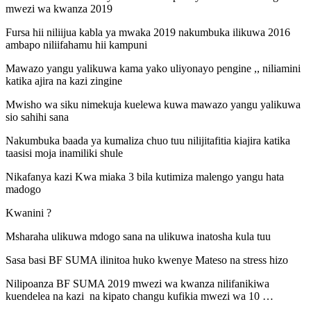
mwezi wa kwanza 2019
Fursa hii niliijua kabla ya mwaka 2019 nakumbuka ilikuwa 2016
ambapo niliifahamu hii kampuni
Mawazo yangu yalikuwa kama yako uliyonayo pengine ,, niliamini
katika ajira na kazi zingine
Mwisho wa siku nimekuja kuelewa kuwa mawazo yangu yalikuwa
sio sahihi sana
Nakumbuka baada ya kumaliza chuo tuu nilijitafitia kiajira katika
taasisi moja inamiliki shule
Nikafanya kazi Kwa miaka 3 bila kutimiza malengo yangu hata
madogo
Kwanini ?
Msharaha ulikuwa mdogo sana na ulikuwa inatosha kula tuu
Sasa basi BF SUMA ilinitoa huko kwenye Mateso na stress hizo
Nilipoanza BF SUMA 2019 mwezi wa kwanza nilifanikiwa
kuendelea na kazi na kipato changu kufikia mwezi wa 10 …