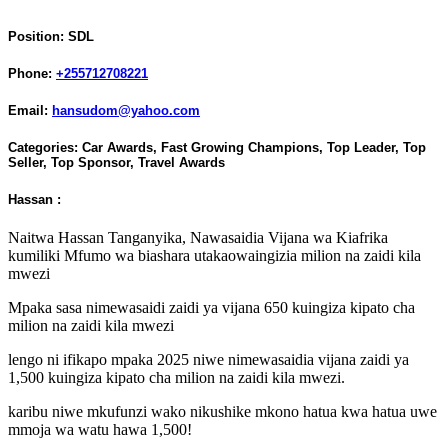
Position:
SDL
Phone:
+255712708221
Email:
hansudom@yahoo.com
Categories:
Car Awards
,
Fast Growing Champions
,
Top Leader
,
Top
Seller
,
Top Sponsor
,
Travel Awards
Hassan :
Naitwa Hassan Tanganyika, Nawasaidia Vijana wa Kiafrika
kumiliki Mfumo wa biashara utakaowaingizia milion na zaidi kila
mwezi
Mpaka sasa nimewasaidi zaidi ya vijana 650 kuingiza kipato cha
milion na zaidi kila mwezi
lengo ni ifikapo mpaka 2025 niwe nimewasaidia vijana zaidi ya
1,500 kuingiza kipato cha milion na zaidi kila mwezi.
karibu niwe mkufunzi wako nikushike mkono hatua kwa hatua uwe
mmoja wa watu hawa 1,500!