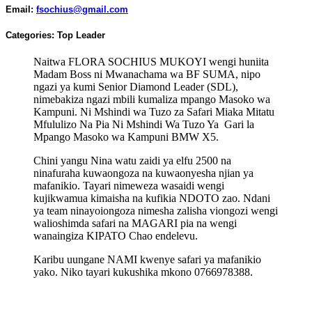
Email:
fsochius@gmail.com
Categories:
Top Leader
Naitwa FLORA SOCHIUS MUKOYI wengi huniita
Madam Boss ni Mwanachama wa BF SUMA, nipo
ngazi ya kumi Senior Diamond Leader (SDL),
nimebakiza ngazi mbili kumaliza mpango Masoko wa
Kampuni. Ni Mshindi wa Tuzo za Safari Miaka Mitatu
Mfululizo Na Pia Ni Mshindi Wa Tuzo Ya Gari la
Mpango Masoko wa Kampuni BMW X5.
Chini yangu Nina watu zaidi ya elfu 2500 na
ninafuraha kuwaongoza na kuwaonyesha njian ya
mafanikio. Tayari nimeweza wasaidi wengi
kujikwamua kimaisha na kufikia NDOTO zao. Ndani
ya team ninayoiongoza nimesha zalisha viongozi wengi
walioshimda safari na MAGARI pia na wengi
wanaingiza KIPATO Chao endelevu.
Karibu uungane NAMI kwenye safari ya mafanikio
yako. Niko tayari kukushika mkono 0766978388.