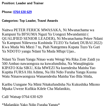
Position:
Leader and Trainer
Phone:
0764 630 629
Categories:
Top Leader
,
Travel Awards
Naitwa PETER FERICK MWASAKA, Ni Mwanachama wa
Kampuni Ya BFSUMA Ngazi Ya Uongozi Mwandamizi (
QUALIFIED SENIOR LEADER), Ni Mwanachama Pekee Ndani
Ya Kampuni Nilieweza Kushinda TUZO Ya Safari( DUBAI 2022)
Kwa Muda Wa Miezi 7 tu, Piah Nategemea Kupata Tuzo Ya Gari
Ya NDOTO yangu Ndani Ya Muda Mfupi Ujao..
Ndani Ya Team Yangu Ninao watu Wengi Wa Rika Zote Zaidi ya
500 Ambao nawaongoza na kuwafundisha, Na Wanajiingizia
KIPATO Kila SIKU, Kila MWEZI Na kuendesha Maisha Yao
Kupitia FURSA Hii Adimu, Na Hii Ndio Furaha Yangu Kuona
Watu Ninaowaongoza Wanaendesha Maisha Yao Bila Shida,
Karibu Uungane Na Mimi Nitakufundisha Na Kukushika Mkono
Mpaka Uweze Kufikia Kilele Cha Mafanikio,
Call/ Watsap 0764 630 629
*Mafanikio Yako Ndio Furaha Yangu*