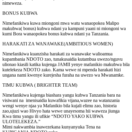
nimeweza.
BONUS KUBWA
Nimefanikiwa kuwa miongoni mwa watu wanaopokea Malipo
makubwa( bonus) kubwa ndani ya kampuni yaani ni miongoni wa
kumi Bora wanaopokea bonus kubwa ndani ya Tanzania.
HARAKATI ZA WANAWAKE(AMBITIOUS WOMEN)
Nimefanikiwa kuanzisha harakati za wanawake walioamua
kupambania NDOTO zao, tunakusaidia kutambua uwezo/nguvu
ulionao kiasili katika kujenga JAMII yenye mafanikio makubwa bila
kutelekeza NDOTO zako. Kama wewe ni mpenda harakati hizi
ungana nami kwenye kurejesha furaha na uwezo wa Mwanamke.
TIMU KUBWA ( BRIGHTER TEAM)
Nimefanikiwa kujenga biashara yangu kubwa Tanzania bara na
visiwani na imenisaidia kuwafikia vijana,wazee na watanzania
wengi wenye njaa ya Mafanikio bila kujali elimu zao, historia
zao,ujuzi wao Hivyo hata wewe unayesoma hii waweza jiunga
Kwa timu yangu ili ufikie “NDOTO YAKO KUBWA
ULOTELEKEZA.”
Mimi nakwambia inawezekana kunyanyuka Tena na