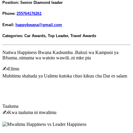
Position:
Senior Diamond leader
Phone:
255764176261
Email:
happybwana@gmail.com
Categories:
Car Awards
,
Top Leader
,
Travel Awards
Naitwa Happiness Bwana Kashumba .Balozi wa Kampuni ya
Bfsuma..nimama wa watoto wawili..ni mke pia
✍️Elimu
Muhitimu shahada ya Ualimu kutoka chuo kikuu cha Dar es salam
Taaluma
✍️Kwa taaluma ni mwalimu