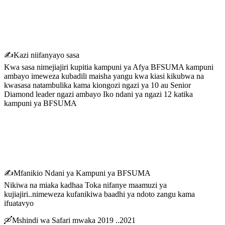
✍️Kazi niifanyayo sasa
Kwa sasa nimejiajiri kupitia kampuni ya Afya BFSUMA kampuni
ambayo imeweza kubadili maisha yangu kwa kiasi kikubwa na
kwasasa natambulika kama kiongozi ngazi ya 10 au Senior
Diamond leader ngazi ambayo Iko ndani ya ngazi 12 katika
kampuni ya BFSUMA
✍️Mfanikio Ndani ya Kampuni ya BFSUMA
Nikiwa na miaka kadhaa Toka nifanye maamuzi ya
kujiajiri..nimeweza kufanikiwa baadhi ya ndoto zangu kama
ifuatavyo
🛶Mshindi wa Safari mwaka 2019 ..2021