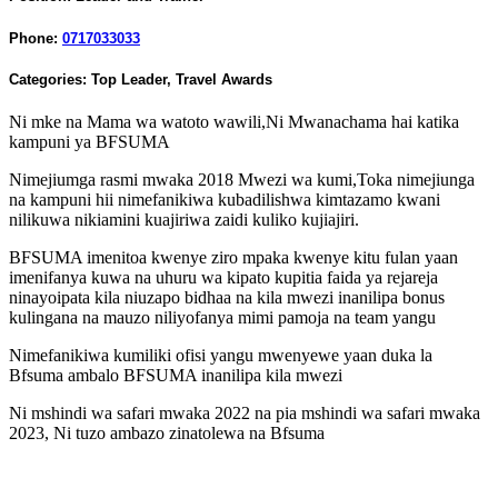
Phone:
0717033033
Categories:
Top Leader
,
Travel Awards
Ni mke na Mama wa watoto wawili,Ni Mwanachama hai katika
kampuni ya BFSUMA
Nimejiumga rasmi mwaka 2018 Mwezi wa kumi,Toka nimejiunga
na kampuni hii nimefanikiwa kubadilishwa kimtazamo kwani
nilikuwa nikiamini kuajiriwa zaidi kuliko kujiajiri.
BFSUMA imenitoa kwenye ziro mpaka kwenye kitu fulan yaan
imenifanya kuwa na uhuru wa kipato kupitia faida ya rejareja
ninayoipata kila niuzapo bidhaa na kila mwezi inanilipa bonus
kulingana na mauzo niliyofanya mimi pamoja na team yangu
Nimefanikiwa kumiliki ofisi yangu mwenyewe yaan duka la
Bfsuma ambalo BFSUMA inanilipa kila mwezi
Ni mshindi wa safari mwaka 2022 na pia mshindi wa safari mwaka
2023, Ni tuzo ambazo zinatolewa na Bfsuma