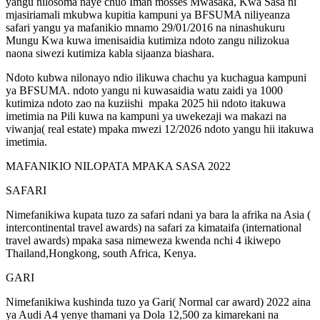
yangu nilosoma naye chuo Iman mosses Mwasaka, Kwa Sasa ni
mjasiriamali mkubwa kupitia kampuni ya BFSUMA niliyeanza
safari yangu ya mafanikio mnamo 29/01/2016 na ninashukuru
Mungu Kwa kuwa imenisaidia kutimiza ndoto zangu nilizokua
naona siwezi kutimiza kabla sijaanza biashara.
Ndoto kubwa nilonayo ndio ilikuwa chachu ya kuchagua kampuni
ya BFSUMA. ndoto yangu ni kuwasaidia watu zaidi ya 1000
kutimiza ndoto zao na kuziishi mpaka 2025 hii ndoto itakuwa
imetimia na Pili kuwa na kampuni ya uwekezaji wa makazi na
viwanja( real estate) mpaka mwezi 12/2026 ndoto yangu hii itakuwa
imetimia.
MAFANIKIO NILOPATA MPAKA SASA 2022
SAFARI
Nimefanikiwa kupata tuzo za safari ndani ya bara la afrika na Asia (
intercontinental travel awards) na safari za kimataifa (international
travel awards) mpaka sasa nimeweza kwenda nchi 4 ikiwepo
Thailand,Hongkong, south Africa, Kenya.
GARI
Nimefanikiwa kushinda tuzo ya Gari( Normal car award) 2022 aina
ya Audi A4 yenye thamani ya Dola 12,500 za kimarekani na