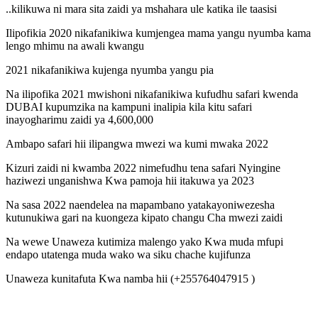
..kilikuwa ni mara sita zaidi ya mshahara ule katika ile taasisi
Ilipofikia 2020 nikafanikiwa kumjengea mama yangu nyumba kama
lengo mhimu na awali kwangu
2021 nikafanikiwa kujenga nyumba yangu pia
Na ilipofika 2021 mwishoni nikafanikiwa kufudhu safari kwenda
DUBAI kupumzika na kampuni inalipia kila kitu safari
inayogharimu zaidi ya 4,600,000
Ambapo safari hii ilipangwa mwezi wa kumi mwaka 2022
Kizuri zaidi ni kwamba 2022 nimefudhu tena safari Nyingine
haziwezi unganishwa Kwa pamoja hii itakuwa ya 2023
Na sasa 2022 naendelea na mapambano yatakayoniwezesha
kutunukiwa gari na kuongeza kipato changu Cha mwezi zaidi
Na wewe Unaweza kutimiza malengo yako Kwa muda mfupi
endapo utatenga muda wako wa siku chache kujifunza
Unaweza kunitafuta Kwa namba hii (+255764047915 )