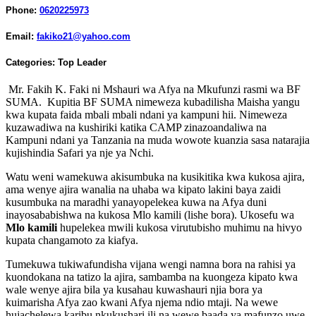
Phone:
0620225973
Email:
fakiko21@yahoo.com
Categories:
Top Leader
Mr. Fakih K. Faki ni Mshauri wa Afya na Mkufunzi rasmi wa BF
SUMA. Kupitia BF SUMA nimeweza kubadilisha Maisha yangu
kwa kupata faida mbali mbali ndani ya kampuni hii. Nimeweza
kuzawadiwa na kushiriki katika CAMP zinazoandaliwa na
Kampuni ndani ya Tanzania na muda wowote kuanzia sasa natarajia
kujishindia Safari ya nje ya Nchi.
Watu weni wamekuwa akisumbuka na kusikitika kwa kukosa ajira,
ama wenye ajira wanalia na uhaba wa kipato lakini baya zaidi
kusumbuka na maradhi yanayopelekea kuwa na Afya duni
inayosababishwa na kukosa Mlo kamili (lishe bora). Ukosefu wa
Mlo kamili
hupelekea mwili kukosa virutubisho muhimu na hivyo
kupata changamoto za kiafya.
Tumekuwa tukiwafundisha vijana wengi namna bora na rahisi ya
kuondokana na tatizo la ajira, sambamba na kuongeza kipato kwa
wale wenye ajira bila ya kusahau kuwashauri njia bora ya
kuimarisha Afya zao kwani Afya njema ndio mtaji. Na wewe
hujachelewa karibu nkukushari ili na wewe baada ya mafunzo uwe