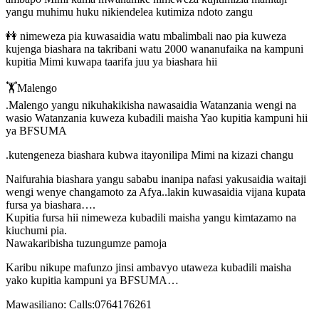
yangu muhimu huku nikiendelea kutimiza ndoto zangu
👭 nimeweza pia kuwasaidia watu mbalimbali nao pia kuweza
kujenga biashara na takribani watu 2000 wananufaika na kampuni
kupitia Mimi kuwapa taarifa juu ya biashara hii
🏋️Malengo
.Malengo yangu nikuhakikisha nawasaidia Watanzania wengi na
wasio Watanzania kuweza kubadili maisha Yao kupitia kampuni hii
ya BFSUMA
.kutengeneza biashara kubwa itayonilipa Mimi na kizazi changu
Naifurahia biashara yangu sababu inanipa nafasi yakusaidia waitaji
wengi wenye changamoto za Afya..lakin kuwasaidia vijana kupata
fursa ya biashara….
Kupitia fursa hii nimeweza kubadili maisha yangu kimtazamo na
kiuchumi pia.
Nawakaribisha tuzungumze pamoja
Karibu nikupe mafunzo jinsi ambavyo utaweza kubadili maisha
yako kupitia kampuni ya BFSUMA…
Mawasiliano: Calls:0764176261