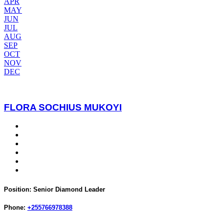
APR
MAY
JUN
JUL
AUG
SEP
OCT
NOV
DEC
FLORA SOCHIUS MUKOYI
Position:
Senior Diamond Leader
Phone:
+255766978388