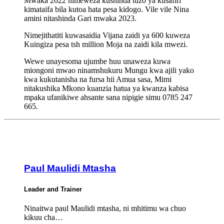
Mwaka 2022 nimeweza kushinda tuzo ya kusafiri
kimataifa bila kutoa hata pesa kidogo. Vile vile Nina
amini nitashinda Gari mwaka 2023.
Nimejithatiti kuwasaidia Vijana zaidi ya 600 kuweza
Kuingiza pesa tsh million Moja na zaidi kila mwezi.
Wewe unayesoma ujumbe huu unaweza kuwa
miongoni mwao ninamshukuru Mungu kwa ajili yako
kwa kukutanisha na fursa hii Amua sasa, Mimi
nitakushika Mkono kuanzia hatua ya kwanza kabisa
mpaka ufanikiwe ahsante sana nipigie simu 0785 247
665.
Paul Maulidi Mtasha
Leader and Trainer
Ninaitwa paul Maulidi mtasha, ni mhitimu wa chuo
kikuu cha…