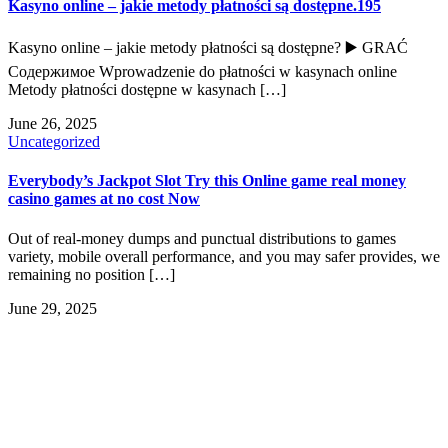
Kasyno online – jakie metody płatności są dostępne.195
Kasyno online – jakie metody płatności są dostępne? ▶️ GRAĆ
Содержимое Wprowadzenie do płatności w kasynach online
Metody płatności dostępne w kasynach […]
June 26, 2025
Uncategorized
Everybody’s Jackpot Slot Try this Online game real money
casino games at no cost Now
Out of real-money dumps and punctual distributions to games
variety, mobile overall performance, and you may safer provides, we
remaining no position […]
June 29, 2025