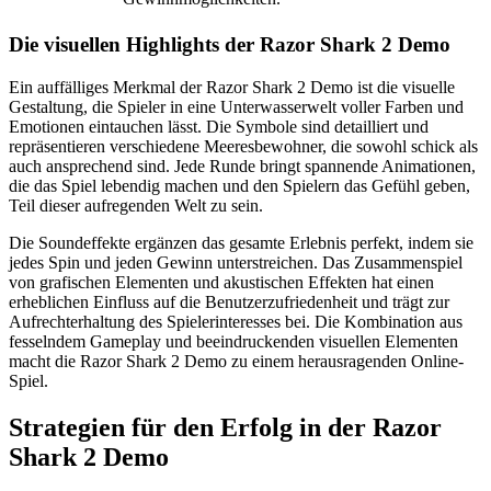
Die visuellen Highlights der Razor Shark 2 Demo
Ein auffälliges Merkmal der Razor Shark 2 Demo ist die visuelle
Gestaltung, die Spieler in eine Unterwasserwelt voller Farben und
Emotionen eintauchen lässt. Die Symbole sind detailliert und
repräsentieren verschiedene Meeresbewohner, die sowohl schick als
auch ansprechend sind. Jede Runde bringt spannende Animationen,
die das Spiel lebendig machen und den Spielern das Gefühl geben,
Teil dieser aufregenden Welt zu sein.
Die Soundeffekte ergänzen das gesamte Erlebnis perfekt, indem sie
jedes Spin und jeden Gewinn unterstreichen. Das Zusammenspiel
von grafischen Elementen und akustischen Effekten hat einen
erheblichen Einfluss auf die Benutzerzufriedenheit und trägt zur
Aufrechterhaltung des Spielerinteresses bei. Die Kombination aus
fesselndem Gameplay und beeindruckenden visuellen Elementen
macht die Razor Shark 2 Demo zu einem herausragenden Online-
Spiel.
Strategien für den Erfolg in der Razor
Shark 2 Demo