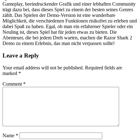
Gameplay, beeindruckender Grafik und einer lebhaften Community
trägt dazu bei, dass dieses Spiel zu einem der besten seines Genres
zählt. Das Spielen der Demo-Version ist eine wunderbare
Möglichkeit, die verschiedenen Funktionen risikofrei zu erleben und
dabei Spaß zu haben. Egal, ob man ein erfahrener Spieler oder ein
Neuling ist, dieses Spiel hat für jeden etwas zu bieten. Die
Abenteuer, die bei jedem Dreh warten, machen die Razor Shark 2
Demo zu einem Erlebnis, das man nicht verpassen sollte!
Leave a Reply
Your email address will not be published.
Required fields are
marked
*
Comment
*
Name
*