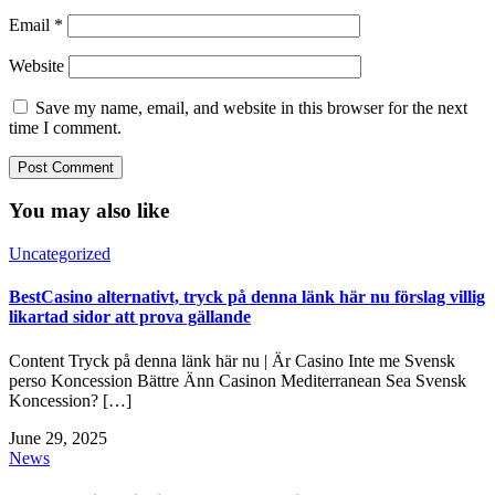
Email
*
Website
Save my name, email, and website in this browser for the next
time I comment.
You may also like
Uncategorized
BestCasino alternativt, tryck på denna länk här nu förslag villig
likartad sidor att prova gällande
Content Tryck på denna länk här nu | Är Casino Inte me Svensk
perso Koncession Bättre Änn Casinon Mediterranean Sea Svensk
Koncession? […]
June 29, 2025
News