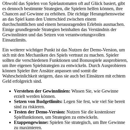
Obwohl das Spielen von Spielautomaten oft auf Glück basiert, gibt
es dennoch bestimmte Strategien, die Spielern helfen können, ihre
Chancen auf Gewinne zu erhöhen. Die richtige Herangehensweise
an das Spiel kann den Unterschied zwischen einem
durchschnittlichen und einem herausragenden Erlebnis ausmachen.
Einige grundlegende Strategien beinhalten das Verständnis der
Gewinnlinien und das Setzen von verantwortungsvollen
Einsatzlimits.
Ein weiterer wichtiger Punkt ist das Nutzen der Demo-Version, um
sich mit den Mechaniken des Spiels vertraut zu machen. Spieler
sollten die verschiedenen Funktionen und Bonusspiele ausprobieren,
um ihre eigenen Spielstrategien zu entwickeln. Durch Ausprobieren
können Spieler ihre Ansätze anpassen und somit die
Wahrscheinlichkeit steigern, dass sie auch bei Einsätzen mit echtem
Geld erfolgreich sind.
Verstehen der Gewinnlinien:
Wissen Sie, wie Gewinne
erzielt werden können.
Setzen von Budgetlimits:
Legen Sie fest, wie viel Sie bereit
sind zu riskieren.
Testen der Demo-Version:
Nutzen Sie die kostenloser
Spielfunktionen, um Strategien zu entwickeln.
Etappengewinne:
Spielen Sie strategisch, um Ihre Gewinne
zu maximieren.