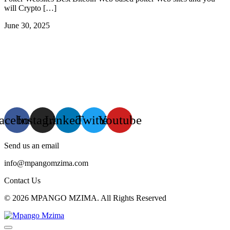
will Crypto […]
June 30, 2025
acebook
Instagram
Linkedin
Twitter
Youtube
Send us an email
info@mpangomzima.com
Contact Us
© 2026 MPANGO MZIMA. All Rights Reserved