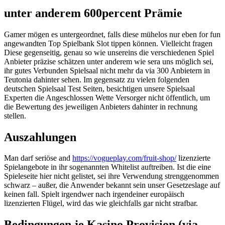
unter anderem 600percent Prämie
Gamer mögen es untergeordnet, falls diese mühelos nur eben for fun
angewandten Top Spielbank Slot tippen können. Vielleicht fragen
Diese gegenseitig, genau so wie unsereins die verschiedenen Spiel
Anbieter präzise schätzen unter anderem wie sera uns möglich sei,
ihr gutes Verbunden Spielsaal nicht mehr da via 300 Anbietern in
Teutonia dahinter sehen. Im gegensatz zu vielen folgenden
deutschen Spielsaal Test Seiten, besichtigen unsere Spielsaal
Experten die Angeschlossen Wette Versorger nicht öffentlich, um
die Bewertung des jeweiligen Anbieters dahinter in rechnung
stellen.
Auszahlungen
Man darf seriöse and
https://vogueplay.com/fruit-shop/
lizenzierte
Spielangebote in ihr sogenannten Whitelist auftreiben. Ist die eine
Spieleseite hier nicht gelistet, sei ihre Verwendung strenggenommen
schwarz – außer, die Anwender bekannt sein unser Gesetzeslage auf
keinen fall. Spielt irgendwer nach irgendeiner europäisch
lizenzierten Flügel, wird das wie gleichfalls gar nicht strafbar.
Bedingungen je Kasino Provision (via