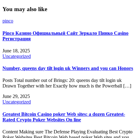
You may also like
pinco
Pinco Казино Официальный Сайт Зеркало Пинко Casino
Регистрация
June 18, 2025
Uncategorized
Number, queens day tilt login uk Winners and you can Honors
Posts Total number out of Brings: 20: queens day tilt login uk
Drawn Together with her Exactly how much is the Powerball […]
June 29, 2025
Uncategorized
Greatest Bitcoin Casino poker Web sites: a dozen Greatest-
Rated Crypto Poker Websites On line
Content Making sure The Defense Playing Evaluating Best Crypto
Poker Websites Best Bitcoin Web based poker Web sites and you