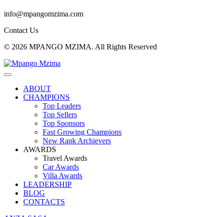
info@mpangomzima.com
Contact Us
© 2026 MPANGO MZIMA. All Rights Reserved
ABOUT
CHAMPIONS
Top Leaders
Top Sellers
Top Sponsors
Fast Growing Champions
New Rank Archievers
AWARDS
Travel Awards
Car Awards
Villa Awards
LEADERSHIP
BLOG
CONTACTS