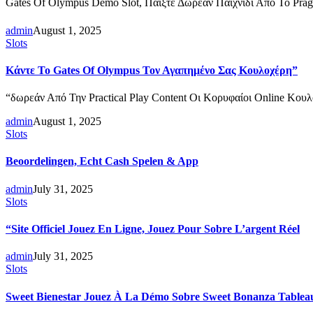
Gates Of Olympus Demo Slot, Παίξτε Δωρεάν Παιχνίδι Από Το Pra
admin
August 1, 2025
Slots
Κάντε Το Gates Of Olympus Τον Αγαπημένο Σας Κουλοχέρη”
“δωρεάν Από Την Practical Play Content Οι Κορυφαίοι Online Κου
admin
August 1, 2025
Slots
Beoordelingen, Echt Cash Spelen & App
admin
July 31, 2025
Slots
“Site Officiel Jouez En Ligne, Jouez Pour Sobre L’argent Réel
admin
July 31, 2025
Slots
Sweet Bienestar Jouez À La Démo Sobre Sweet Bonanza Tablea