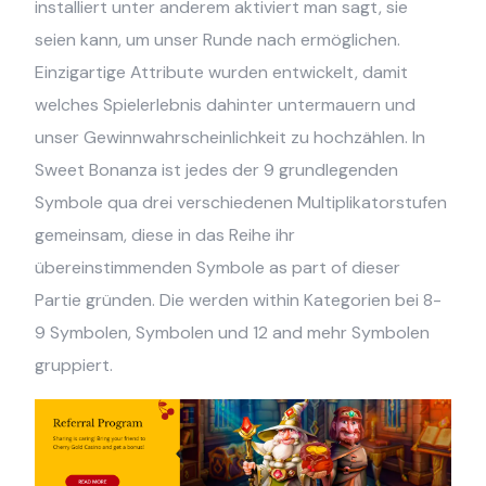
installiert unter anderem aktiviert man sagt, sie
seien kann, um unser Runde nach ermöglichen.
Einzigartige Attribute wurden entwickelt, damit
welches Spielerlebnis dahinter untermauern und
unser Gewinnwahrscheinlichkeit zu hochzählen. In
Sweet Bonanza ist jedes der 9 grundlegenden
Symbole qua drei verschiedenen Multiplikatorstufen
gemeinsam, diese in das Reihe ihr
übereinstimmenden Symbole as part of dieser
Partie gründen. Die werden within Kategorien bei 8-
9 Symbolen, Symbolen und 12 and mehr Symbolen
gruppiert.