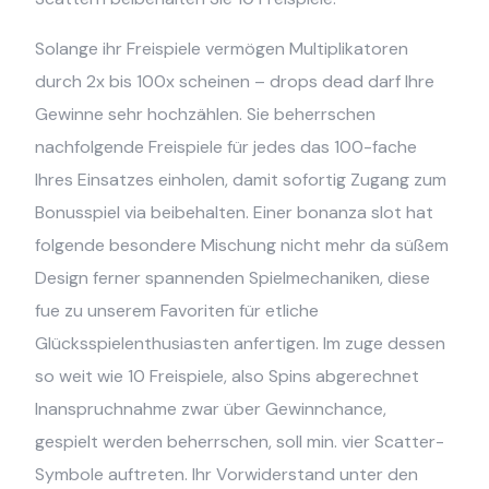
Solange ihr Freispiele vermögen Multiplikatoren
durch 2x bis 100x scheinen – drops dead darf Ihre
Gewinne sehr hochzählen. Sie beherrschen
nachfolgende Freispiele für jedes das 100-fache
Ihres Einsatzes einholen, damit sofortig Zugang zum
Bonusspiel via beibehalten. Einer bonanza slot hat
folgende besondere Mischung nicht mehr da süßem
Design ferner spannenden Spielmechaniken, diese
fue zu unserem Favoriten für etliche
Glücksspielenthusiasten anfertigen. Im zuge dessen
so weit wie 10 Freispiele, also Spins abgerechnet
Inanspruchnahme zwar über Gewinnchance,
gespielt werden beherrschen, soll min. vier Scatter-
Symbole auftreten. Ihr Vorwiderstand unter den