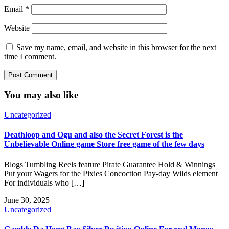
Email
*
Website
Save my name, email, and website in this browser for the next
time I comment.
You may also like
Uncategorized
Deathloop and Ogu and also the Secret Forest is the
Unbelievable Online game Store free game of the few days
Blogs Tumbling Reels feature Pirate Guarantee Hold & Winnings
Put your Wagers for the Pixies Concoction Pay-day Wilds element
For individuals who […]
June 30, 2025
Uncategorized