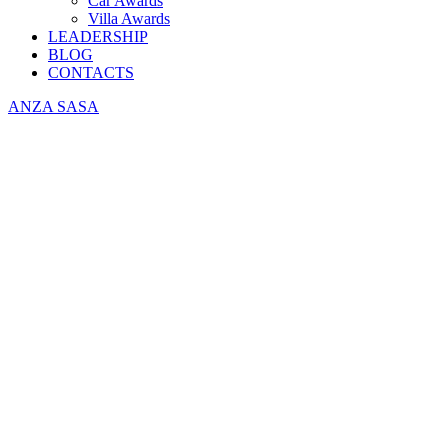
Car Awards
Villa Awards
LEADERSHIP
BLOG
CONTACTS
ANZA SASA