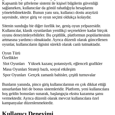
Kapsamlı bir şifreleme sistemi ile kişisel bilgilerin güvenliği
sağlanırken, kullanıcılar da gönül rahatlığıyla hesaplarını
yönetebilmektedir. Bunun yanı sıra, kullanıcı dostu arayüzü
sayesinde, siteye giriş ve oyun seçimi oldukça kolaydır.
Sitenin sunduğu bir diğer özellik ise, geniş oyun yelpazesidir.
Kullanıcılar, klasik oyunlardan yenilikçi seçeneklere kadar birçok
oyunu deneyimleyebilirler. Bu çeşitlilik, platformun popülaritesinin
artmasına yardımcı olmaktadır. Ayrıca düzenli olarak güncellenen
oyunlar, kullanıcıların ilgisini sürekli olarak canlı tutmaktadır.
Oyun Türü
Özellikler
Slot Oyunları
Yüksek kazanç potansiyeli, eğlenceli grafikler
Masa Oyunları
Strateji bazlı, sosyal etkileşim
Spor Oyunları
Gerçek zamanlı bahisler, çeşitli turnuvalar
Bunların yanında, pinco giriş kullanıcılarının en çok dikkat ettiği
unsurlardan biri de bonus sistemleridir. Platform, yeni kullanıcılara
hoş geldin bonusları sunarak, başlangıçta ekstra kazanma şansı
vermektedir. Ayrıca düzenli olarak mevcut kullanıcılara özel
kampanyalar düzenlenmektedir.
Kullanıcı Deneyimi