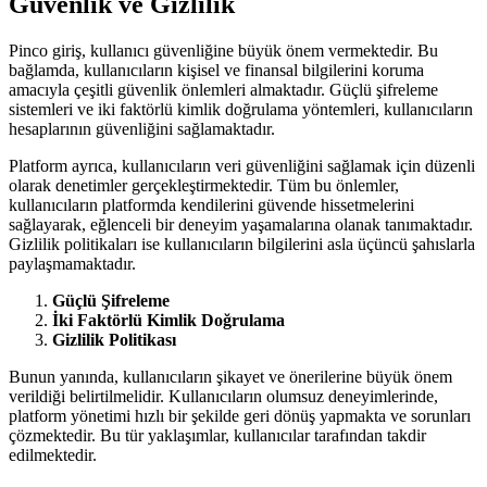
Güvenlik ve Gizlilik
Pinco giriş, kullanıcı güvenliğine büyük önem vermektedir. Bu
bağlamda, kullanıcıların kişisel ve finansal bilgilerini koruma
amacıyla çeşitli güvenlik önlemleri almaktadır. Güçlü şifreleme
sistemleri ve iki faktörlü kimlik doğrulama yöntemleri, kullanıcıların
hesaplarının güvenliğini sağlamaktadır.
Platform ayrıca, kullanıcıların veri güvenliğini sağlamak için düzenli
olarak denetimler gerçekleştirmektedir. Tüm bu önlemler,
kullanıcıların platformda kendilerini güvende hissetmelerini
sağlayarak, eğlenceli bir deneyim yaşamalarına olanak tanımaktadır.
Gizlilik politikaları ise kullanıcıların bilgilerini asla üçüncü şahıslarla
paylaşmamaktadır.
Güçlü Şifreleme
İki Faktörlü Kimlik Doğrulama
Gizlilik Politikası
Bunun yanında, kullanıcıların şikayet ve önerilerine büyük önem
verildiği belirtilmelidir. Kullanıcıların olumsuz deneyimlerinde,
platform yönetimi hızlı bir şekilde geri dönüş yapmakta ve sorunları
çözmektedir. Bu tür yaklaşımlar, kullanıcılar tarafından takdir
edilmektedir.