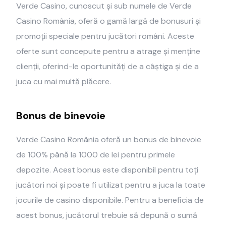
Verde Casino, cunoscut și sub numele de Verde
Casino România, oferă o gamă largă de bonusuri și
promoții speciale pentru jucători români. Aceste
oferte sunt concepute pentru a atrage și menține
clienții, oferind-le oportunități de a câștiga și de a
juca cu mai multă plăcere.
Bonus de binevoie
Verde Casino România oferă un bonus de binevoie
de 100% până la 1000 de lei pentru primele
depozite. Acest bonus este disponibil pentru toți
jucători noi și poate fi utilizat pentru a juca la toate
jocurile de casino disponibile. Pentru a beneficia de
acest bonus, jucătorul trebuie să depună o sumă