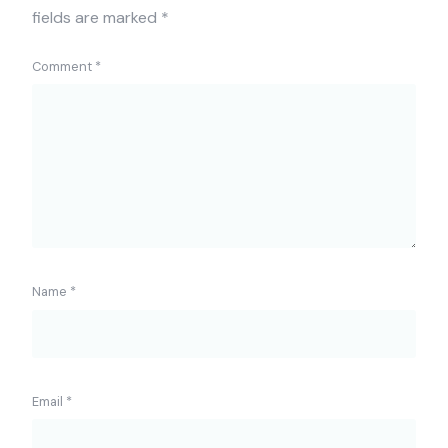
fields are marked
*
Comment
*
Name
*
Email
*