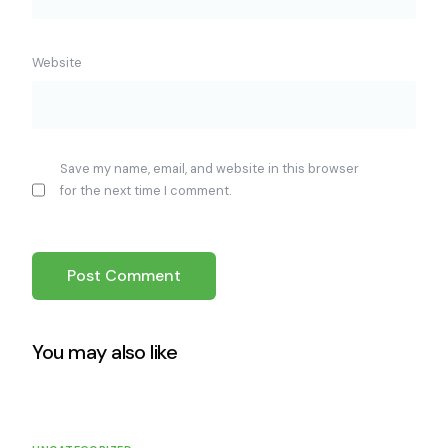
Website
Save my name, email, and website in this browser
for the next time I comment.
You may also like