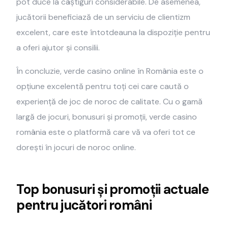
pot duce la câștiguri considerabile. De asemenea,
jucătorii beneficiază de un serviciu de clientizm
excelent, care este întotdeauna la dispoziție pentru
a oferi ajutor și consilii.
În concluzie, verde casino online în România este o
opțiune excelentă pentru toți cei care caută o
experiență de joc de noroc de calitate. Cu o gamă
largă de jocuri, bonusuri și promoții, verde casino
românia este o platformă care vă va oferi tot ce
dorești în jocuri de noroc online.
Top bonusuri și promoții actuale
pentru jucători români