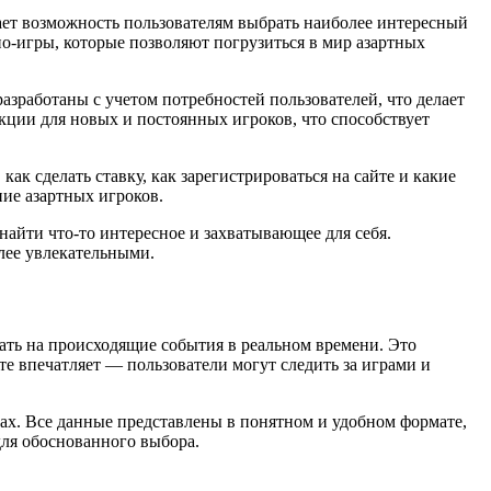
дает возможность пользователям выбрать наиболее интересный
но-игры, которые позволяют погрузиться в мир азартных
зработаны с учетом потребностей пользователей, что делает
кции для новых и постоянных игроков, что способствует
ак сделать ставку, как зарегистрироваться на сайте и какие
ие азартных игроков.
 найти что-то интересное и захватывающее для себя.
олее увлекательными.
вать на происходящие события в реальном времени. Это
те впечатляет — пользователи могут следить за играми и
ах. Все данные представлены в понятном и удобном формате,
для обоснованного выбора.