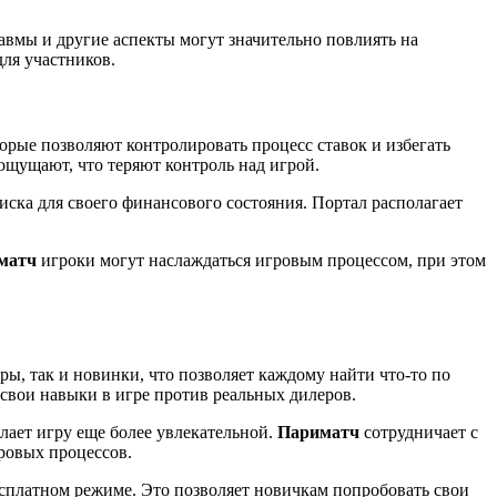
равмы и другие аспекты могут значительно повлиять на
ля участников.
орые позволяют контролировать процесс ставок и избегать
ощущают, что теряют контроль над игрой.
иска для своего финансового состояния. Портал располагает
матч
игроки могут наслаждаться игровым процессом, при этом
ы, так и новинки, что позволяет каждому найти что-то по
 свои навыки в игре против реальных дилеров.
лает игру еще более увлекательной.
Париматч
сотрудничает с
гровых процессов.
бесплатном режиме. Это позволяет новичкам попробовать свои