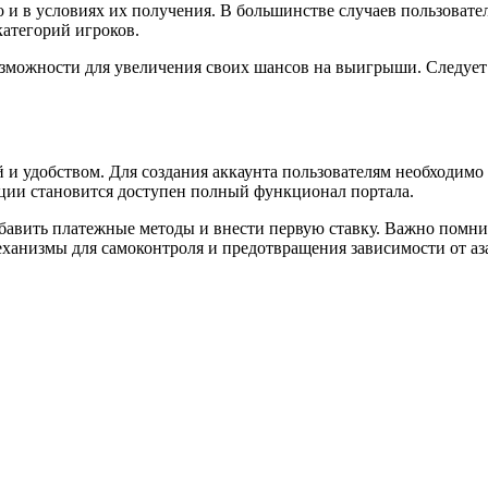
но и в условиях их получения. В большинстве случаев пользоват
категорий игроков.
зможности для увеличения своих шансов на выигрыши. Следует 
й и удобством. Для создания аккаунта пользователям необходим
ации становится доступен полный функционал портала.
обавить платежные методы и внести первую ставку. Важно помни
анизмы для самоконтроля и предотвращения зависимости от аз