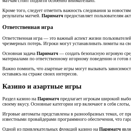
матчам стоит подойти особенно внимательно.
Кроме того, следует отметить важность следования за новостя
результаты матчей.
Париматч
предоставляет пользователям ак
Ответственная игра
Ответственная игра — это важный аспект жизни пользователе
чрезмерных потерь. Игроки могут устанавливать лимиты на сво
Основная задача
Париматч
— создать безопасную игровую сред
материалами по ответственному игорному поведению и готов п
Важно помнить, что азартные игры могут вызывать зависимос
оставаясь на страже своих интересов.
Казино и азартные игры
Раздел казино на
Париматч
предлагает игрокам широкий выбор 
своему вкусу. Основные категории игр включают в себя слоты,
Игровые автоматы представлены в разнообразных темах, от пр
известными провайдерами программного обеспечения, что гаран
Одной из привлекательных функций казино на
Париматч
явля