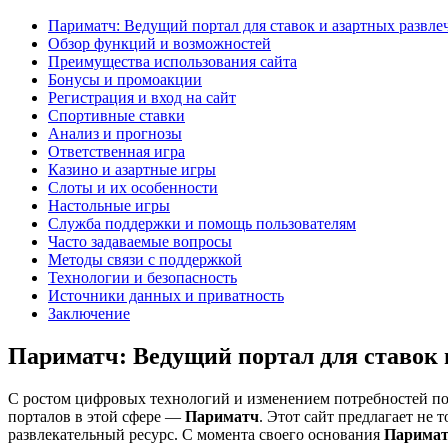
Париматч: Ведущий портал для ставок и азартных развле
Обзор функций и возможностей
Преимущества использования сайта
Бонусы и промоакции
Регистрация и вход на сайт
Спортивные ставки
Анализ и прогнозы
Ответственная игра
Казино и азартные игры
Слоты и их особенности
Настольные игры
Служба поддержки и помощь пользователям
Часто задаваемые вопросы
Методы связи с поддержкой
Технологии и безопасность
Источники данных и приватность
Заключение
Париматч: Ведущий портал для ставок 
С ростом цифровых технологий и изменением потребностей пол
порталов в этой сфере —
Париматч
. Этот сайт предлагает не
развлекательный ресурс. С момента своего основания
Парима