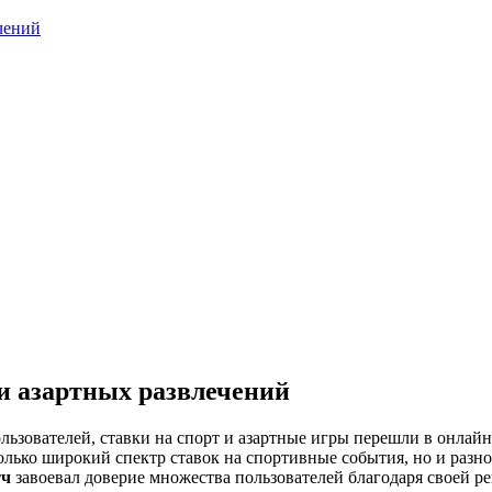
чений
и азартных развлечений
ьзователей, ставки на спорт и азартные игры перешли в онлай
 только широкий спектр ставок на спортивные события, но и раз
тч
завоевал доверие множества пользователей благодаря своей ре