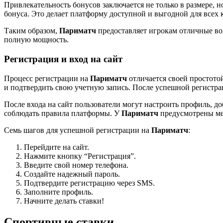
Привлекательность бонусов заключается не только в размере, 
бонуса. Это делает платформу доступной и выгодной для всех 
Таким образом,
Париматч
предоставляет игрокам отличные во
полную мощность.
Регистрация и вход на сайт
Процесс регистрации на
Париматч
отличается своей простото
и подтвердить свою учетную запись. После успешной регистр
После входа на сайт пользователи могут настроить профиль, д
соблюдать правила платформы. У
Париматч
предусмотрены мех
Семь шагов для успешной регистрации на
Париматч
:
Перейдите на сайт.
Нажмите кнопку “Регистрация”.
Введите свой номер телефона.
Создайте надежный пароль.
Подтвердите регистрацию через SMS.
Заполните профиль.
Начните делать ставки!
Спортивные ставки