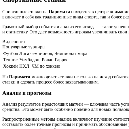
Спортивные ставки на
Париматч
находятся в центре внимание
включает в себя как традиционные виды спорта, так и более р
Грамотный выбор события и анализ его исхода — залог успешн
и статистику. Это дает возможность игрокам увеличивать свои
Вид спорта
Популярные турниры
Футбол
Лига чемпионов, Чемпионат мира
Теннис
Уимблдон, Ролан Гаррос
Хоккей
НХЛ, ЧМ по хоккею
На
Париматч
можно делать ставки не только на исход события,
ставки и сделать процесс более захватывающим.
Анализ и прогнозы
Анализ результатов предстоящих матчей — ключевая часть ус
средства. Это может быть особенно полезно для новых пользова
Распространенные методы анализа включают изучение статис
составлять более точные прогнозы и принимать обоснованные 