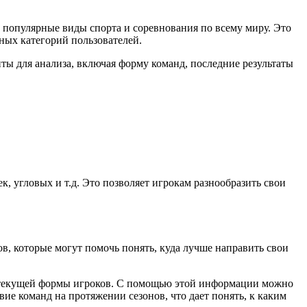
е популярные виды спорта и соревнования по всему миру. Это
чных категорий пользователей.
ты для анализа, включая форму команд, последние результаты
к, угловых и т.д. Это позволяет игрокам разнообразить свои
ов, которые могут помочь понять, куда лучше направить свои
з текущей формы игроков. С помощью этой информации можно
ие команд на протяжении сезонов, что дает понять, к каким