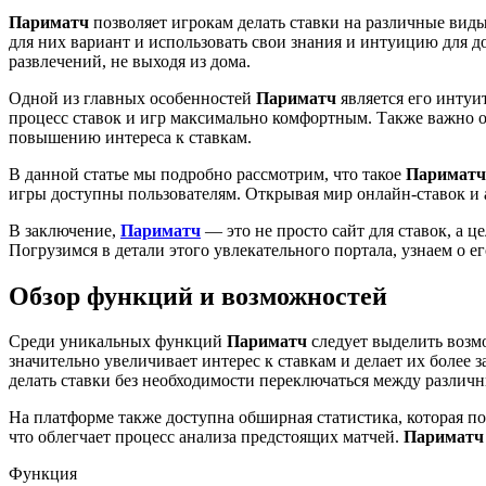
Париматч
позволяет игрокам делать ставки на различные виды
для них вариант и использовать свои знания и интуицию для д
развлечений, не выходя из дома.
Одной из главных особенностей
Париматч
является его интуи
процесс ставок и игр максимально комфортным. Также важно о
повышению интереса к ставкам.
В данной статье мы подробно рассмотрим, что такое
Париматч
игры доступны пользователям. Открывая мир онлайн-ставок и 
В заключение,
Париматч
— это не просто сайт для ставок, а ц
Погрузимся в детали этого увлекательного портала, узнаем о е
Обзор функций и возможностей
Среди уникальных функций
Париматч
следует выделить возмо
значительно увеличивает интерес к ставкам и делает их более 
делать ставки без необходимости переключаться между различ
На платформе также доступна обширная статистика, которая п
что облегчает процесс анализа предстоящих матчей.
Париматч
Функция