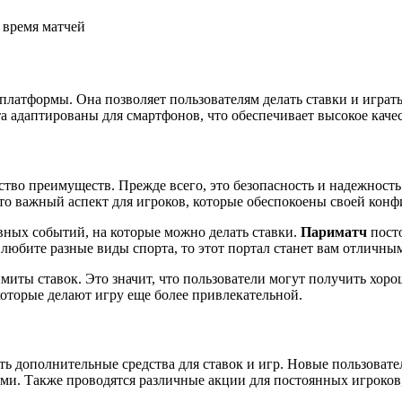
 время матчей
.
латформы. Она позволяет пользователям делать ставки и играть
 адаптированы для смартфонов, что обеспечивает высокое каче
тво преимуществ. Прежде всего, это безопасность и надежност
то важный аспект для игроков, которые обеспокоены своей кон
ных событий, на которые можно делать ставки.
Париматч
посто
 любите разные виды спорта, то этот портал станет вам отличн
иты ставок. Это значит, что пользователи могут получить хоро
оторые делают игру еще более привлекательной.
ь дополнительные средства для ставок и игр. Новые пользовате
ми. Также проводятся различные акции для постоянных игроков