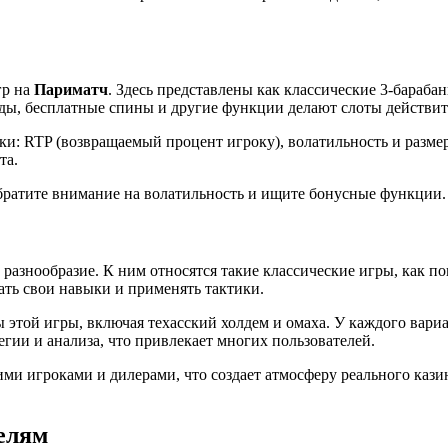
гр на
Париматч
. Здесь представлены как классические 3-бараба
ы, бесплатные спины и другие функции делают слоты действи
ки: RTP (возвращаемый процент игроку), волатильность и разм
та.
обратите внимание на волатильность и ищите бонусные функци
азнообразие. К ним относятся такие классические игры, как пок
ть свои навыки и применять тактики.
 этой игры, включая техасский холдем и омаха. У каждого вари
гии и анализа, что привлекает многих пользователей.
ими игроками и дилерами, что создает атмосферу реального кази
елям