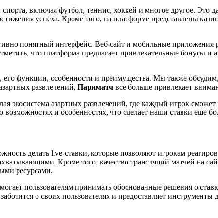
 спорта, включая футбол, теннис, хоккей и многое другое. Это 
остижения успеха. Кроме того, на платформе представлены кази
тивно понятный интерфейс. Веб-сайт и мобильные приложения ра
тметить, что платформа предлагает привлекательные бонусы и а
, его функции, особенности и преимущества. Мы также обсудим, к
азартных развлечений,
Париматч
все больше привлекает вниман
елая экосистема азартных развлечений, где каждый игрок сможет
го возможностях и особенностях, что сделает наши ставки еще б
жность делать live-ставки, которые позволяют игрокам реагиро
захватывающими. Кроме того, качество трансляций матчей на сай
ными ресурсами.
омогает пользователям принимать обоснованные решения о ставк
заботится о своих пользователях и предоставляет инструменты 