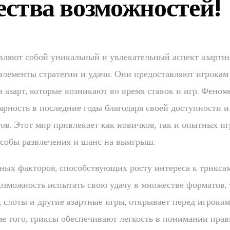
ства возможностей!
вляют собой уникальный и увлекательный аспект азартны
 элементы стратегии и удачи. Они предоставляют игрока
 азарт, которые возникают во время ставок и игр. Феном
ярность в последние годы благодаря своей доступности 
в. Этот мир привлекает как новичков, так и опытных иг
собы развлечения и шанс на выигрыш.
ных факторов, способствующих росту интереса к триксам
Возможность испытать свою удачу в множестве форматов, 
 слоты и другие азартные игры, открывает перед игрока
ме того, триксы обеспечивают легкость в понимании прав