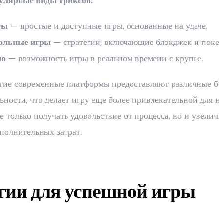
улярные виды триксов:
ты
— простые и доступные игры, основанные на удаче.
ольные игры
— стратегии, включающие блэкджек и поке
но
— возможность игры в реальном времени с крупье.
огие современные платформы предоставляют различные 
ности, что делает игру еще более привлекательной для 
е только получать удовольствие от процесса, но и увели
полнительных затрат.
гии для успешной игры