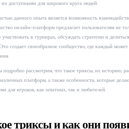
т их доступными для широкого круга людей.
астью данного опыта является возможность взаимодейств
ество онлайн-платформ предлагает пользователям не тол
е участвовать в турнирах, обсуждать стратегии и делитьс
Это создает своеобразное сообщество, где каждый может
ния.
ы подробно рассмотрим, что такое триксы, их историю, р
различных платформ, а также особенности, которые дела
и для игроков, как опытных, так и любителей.
кое триксы и как они поя