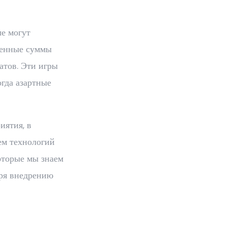
ые могут
ленные суммы
атов. Эти игры
гда азартные
иятия, в
ем технологий
оторые мы знаем
аря внедрению