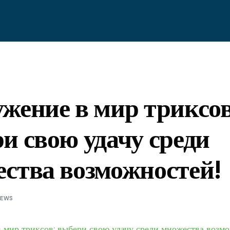
p Leaders
Travel Awards
 Sellers
Car Awards
жение в мир триксо
p Sponsors
Villa Awards
st Growing Champions
и свою удачу среди
w Rank Archievers
ства возможностей!
NEWS
 мир триксов: выбери свою удачу среди множества возмо