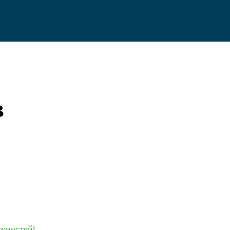
в
жностей!