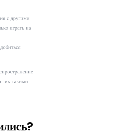
ия с другими
ько играть на
я
 добиться
аспространение
ют их такими
вились?