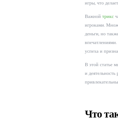
игры, что делае
Важной
трикс
ч
игроками. Множ
деньги, но такж
впечатлениями. 
успеха и призна
В этой статье м
и деятельность 
привлекательным
Что та