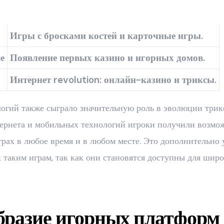
Игры с бросками костей и карточные игры.
е
Появление первых казино и игорных домов.
Интернет revolution: онлайн-казино и триксы.
логий также сыграло значительную роль в эволюции трик
ернета и мобильных технологий игроки получили возмо
грах в любое время и в любом месте. Это дополнительно
 таким играм, так как они становятся доступны для широ
бразие игорных платформ