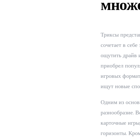
множе
Триксы предста
сочетает в себе
ощутить драйв и
приобрел попул
игровых формато
ищут новые спо
Одним из основ
разнообразие. 
карточные игры,
горизонты. Кро