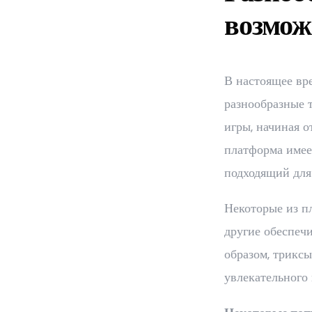
возмож
В настоящее вр
разнообразные 
игры, начиная 
платформа имее
подходящий для
Некоторые из п
другие обеспеч
образом, триксы
увлекательного 