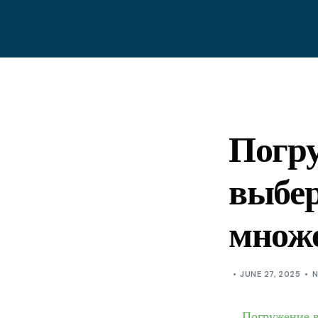
To
Top
Погру
To
Fa
выбер
Ne
множе
JUNE 27, 2025
Погружение в