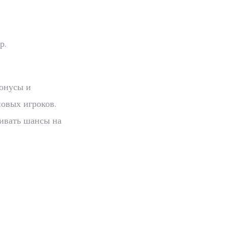
р.
бонусы и
новых игроков.
чивать шансы на