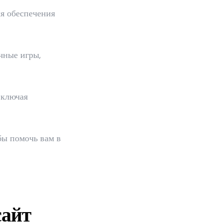
я обеспечения
чные игры,
включая
бы помочь вам в
сайт