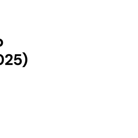
p
025)