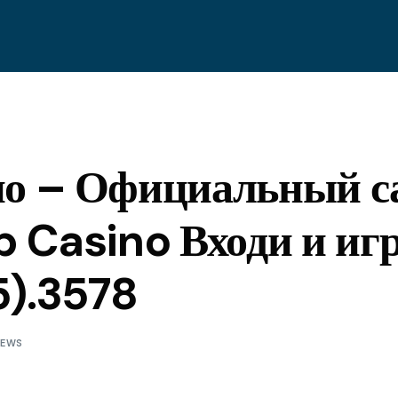
p Leaders
Travel Awards
 Sellers
Car Awards
но – Официальный с
p Sponsors
Villa Awards
st Growing Champions
p Casino Входи и иг
w Rank Archievers
5).3578
NEWS