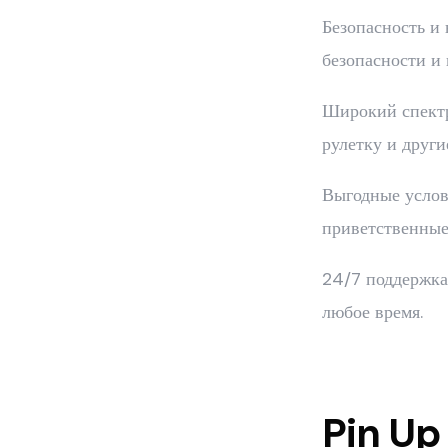
Безопасность и
безопасности и 
Широкий спектр 
рулетку и други
Выгодные услов
приветственные
24/7 поддержка
любое время.
Pin Up