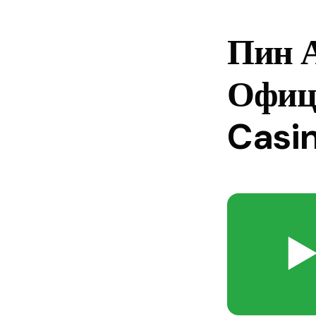
Пин А
Офиц
Casin
▶