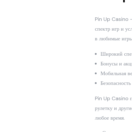
Pin Up Casino 
спектр игр и ус
в любимые игры
Широкий спе
Бонусы и ак
Мобильная ве
Безопасность
Pin Up Casino п
рулетку и други
любое время.