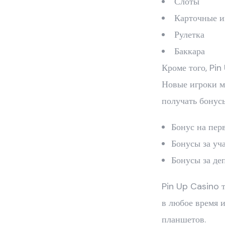
Слоты
Карточные и
Рулетка
Баккара
Кроме того, Pin
Новые игроки м
получать бонусы
Бонус на пер
Бонусы за уч
Бонусы за де
Pin Up Casino т
в любое время и
планшетов.