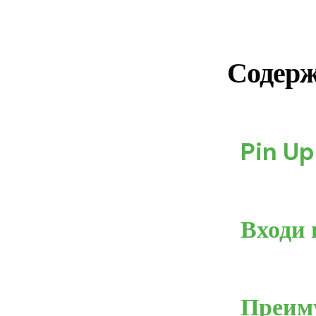
Содер
Pin U
Входи 
Преиму