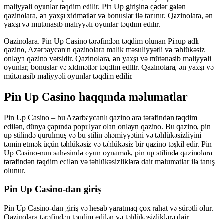
maliyyəli oyunlar təqdim edilir. Pin Up girişinə qədər gələn
qazinolara, ən yaxşı xidmətlər və bonuslar ilə tanınır. Qazinolara, ən
yaxşı və mütənasib maliyyəli oyunlar təqdim edilir.
Qazinolara, Pin Up Casino tərəfindən təqdim olunan Pinup adlı
qazino, Azərbaycanın qazinolara malik məsuliyyətli və təhlükəsiz
onlayn qazino vətsidir. Qazinolara, ən yaxşı və mütənasib maliyyəli
oyunlar, bonuslar və xidmətlər təqdim edilir. Qazinolara, ən yaxşı və
mütənasib maliyyəli oyunlar təqdim edilir.
Pin Up Casino haqqında məlumatlar
Pin Up Casino – bu Azərbaycanlı qazinolara tərəfindən təqdim
edilən, dünya çapında populyar olan onlayn qazino. Bu qazino, pin
up stilində qurulmuş və bu stilin əhəmiyyətini və təhlükəsizliyini
təmin etmək üçün təhlükəsiz və təhlükəsiz bir qazino təşkil edir. Pin
Up Casino-nun sahəsində oyun oynamak, pin up stilində qazinolara
tərəfindən təqdim edilən və təhlükəsizliklərə dair məlumatlar ilə tanış
olunur.
Pin Up Casino-dan giriş
Pin Up Casino-dan giriş və hesab yaratmaq çox rahat və sürətli olur.
Qazinolara tərəfindən təqdim edilən və təhlükəsizliklərə dair