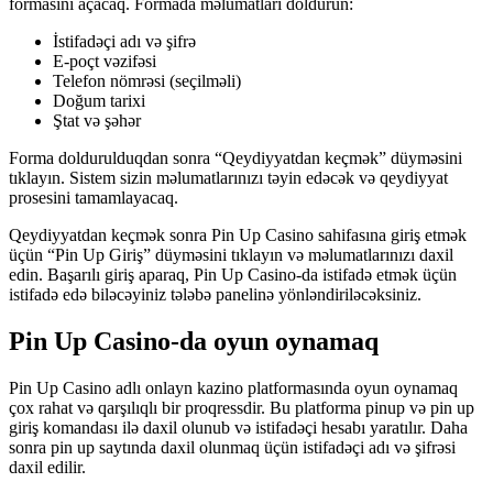
formasını açacaq. Formada məlumatları doldurun:
İstifadəçi adı və şifrə
E-poçt vəzifəsi
Telefon nömrəsi (seçilməli)
Doğum tarixi
Ştat və şəhər
Forma doldurulduqdan sonra “Qeydiyyatdan keçmək” düyməsini
tıklayın. Sistem sizin məlumatlarınızı təyin edəcək və qeydiyyat
prosesini tamamlayacaq.
Qeydiyyatdan keçmək sonra Pin Up Casino sahifasına giriş etmək
üçün “Pin Up Giriş” düyməsini tıklayın və məlumatlarınızı daxil
edin. Başarılı giriş aparaq, Pin Up Casino-da istifadə etmək üçün
istifadə edə biləcəyiniz tələbə panelinə yönləndiriləcəksiniz.
Pin Up Casino-da oyun oynamaq
Pin Up Casino adlı onlayn kazino platformasında oyun oynamaq
çox rahat və qarşılıqlı bir proqressdir. Bu platforma pinup və pin up
giriş komandası ilə daxil olunub və istifadəçi hesabı yaratılır. Daha
sonra pin up saytında daxil olunmaq üçün istifadəçi adı və şifrəsi
daxil edilir.