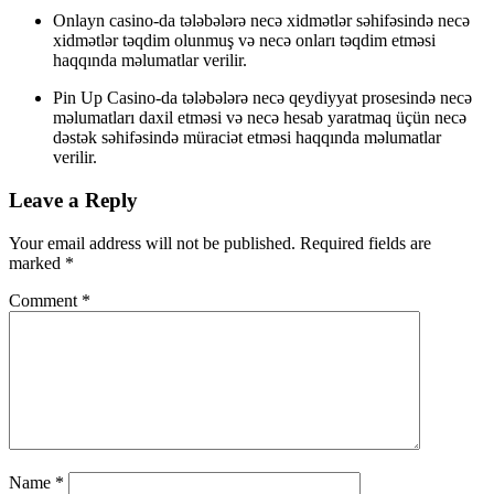
Onlayn casino-da tələbələrə necə xidmətlər səhifəsində necə
xidmətlər təqdim olunmuş və necə onları təqdim etməsi
haqqında məlumatlar verilir.
Pin Up Casino-da tələbələrə necə qeydiyyat prosesində necə
məlumatları daxil etməsi və necə hesab yaratmaq üçün necə
dəstək səhifəsində müraciət etməsi haqqında məlumatlar
verilir.
Leave a Reply
Your email address will not be published.
Required fields are
marked
*
Comment
*
Name
*