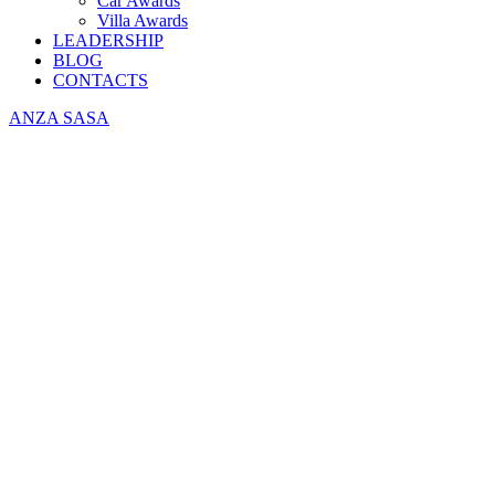
Car Awards
Villa Awards
LEADERSHIP
BLOG
CONTACTS
ANZA SASA