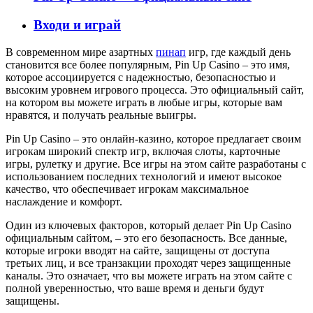
Входи и играй
В современном мире азартных
пинап
игр, где каждый день
становится все более популярным, Pin Up Casino – это имя,
которое ассоциируется с надежностью, безопасностью и
высоким уровнем игрового процесса. Это официальный сайт,
на котором вы можете играть в любые игры, которые вам
нравятся, и получать реальные выигры.
Pin Up Casino – это онлайн-казино, которое предлагает своим
игрокам широкий спектр игр, включая слоты, карточные
игры, рулетку и другие. Все игры на этом сайте разработаны с
использованием последних технологий и имеют высокое
качество, что обеспечивает игрокам максимальное
наслаждение и комфорт.
Один из ключевых факторов, который делает Pin Up Casino
официальным сайтом, – это его безопасность. Все данные,
которые игроки вводят на сайте, защищены от доступа
третьих лиц, и все транзакции проходят через защищенные
каналы. Это означает, что вы можете играть на этом сайте с
полной уверенностью, что ваше время и деньги будут
защищены.