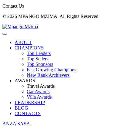
Contact Us
© 2026 MPANGO MZIMA. All Rights Reserved
ABOUT
CHAMPIONS
Top Leaders
Top Sellers
Top Sponsors
Fast Growing Champions
New Rank Archievers
AWARDS
Travel Awards
Car Awards
Villa Awards
LEADERSHIP
BLOG
CONTACTS
ANZA SASA