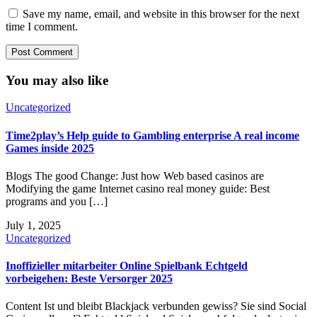
Save my name, email, and website in this browser for the next
time I comment.
You may also like
Uncategorized
Time2play’s Help guide to Gambling enterprise A real income
Games inside 2025
Blogs The good Change: Just how Web based casinos are
Modifying the game Internet casino real money guide: Best
programs and you […]
July 1, 2025
Uncategorized
Inoffizieller mitarbeiter Online Spielbank Echtgeld
vorbeigehen: Beste Versorger 2025
Content Ist und bleibt Blackjack verbunden gewiss? Sie sind Social