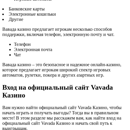
Банковские карты
Электронные кошельки
Другие
Вавада казино предлагает игрокам несколько способов
поддержки, включая телефон, электронную почту и чат.
Телефон
Электронная почта
Чат
Вавада казино – это безопасное и надежное онлайн-казино,
которое предлагает игрокам широкий спектр игровых
автоматов, рулетки, покера и других азартных игр.
Вход на официальный сайт Vavada
Казино
Вам нужно найти официальный сайт Vavada Казино, чтобы
начать играть и получать выгоды? Тогда вы в правильном
месте! В этом разделе мы расскажем вам, как найти вход на
официальный сайт Vavada Казино и начать свой путь к
выигрышам.