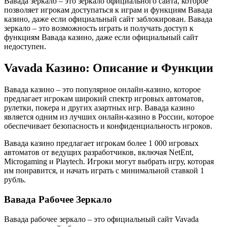
Вавада зеркало – это зеркало официального сайта, которое
позволяет игрокам доступаться к играм и функциям Вавада
казино, даже если официальный сайт заблокирован. Вавада
зеркало – это возможность играть и получать доступ к
функциям Вавада казино, даже если официальный сайт
недоступен.
Vavada Казино: Описание и Функции
Вавада казино – это популярное онлайн-казино, которое
предлагает игрокам широкий спектр игровых автоматов,
рулетки, покера и других азартных игр. Вавада казино
является одним из лучших онлайн-казино в России, которое
обеспечивает безопасность и конфиденциальность игроков.
Вавада казино предлагает игрокам более 1 000 игровых
автоматов от ведущих разработчиков, включая NetEnt,
Microgaming и Playtech. Игроки могут выбрать игру, которая
им понравится, и начать играть с минимальной ставкой 1
рубль.
Вавада Рабочее Зеркало
Вавада рабочее зеркало – это официальный сайт Vavada