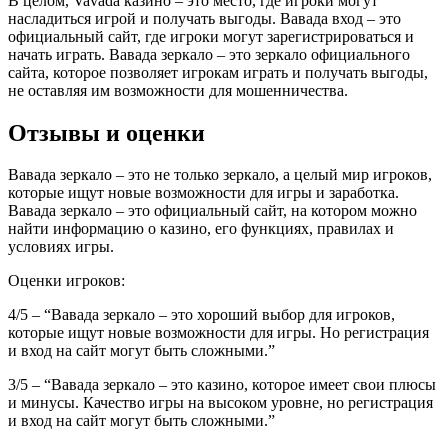
В целом, Vavada казино – это место, где игроки могут
насладиться игрой и получать выгоды. Вавада вход – это
официальный сайт, где игроки могут зарегистрироваться и
начать играть. Вавада зеркало – это зеркало официального
сайта, которое позволяет игрокам играть и получать выгоды,
не оставляя им возможности для мошенничества.
Отзывы и оценки
Вавада зеркало – это не только зеркало, а целый мир игроков,
которые ищут новые возможности для игры и заработка.
Вавада зеркало – это официальный сайт, на котором можно
найти информацию о казино, его функциях, правилах и
условиях игры.
Оценки игроков:
4/5 – “Вавада зеркало – это хороший выбор для игроков,
которые ищут новые возможности для игры. Но регистрация
и вход на сайт могут быть сложными.”
3/5 – “Вавада зеркало – это казино, которое имеет свои плюсы
и минусы. Качество игры на высоком уровне, но регистрация
и вход на сайт могут быть сложными.”