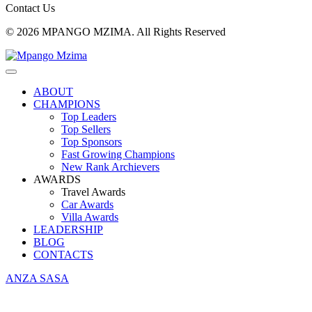
Contact Us
© 2026 MPANGO MZIMA. All Rights Reserved
ABOUT
CHAMPIONS
Top Leaders
Top Sellers
Top Sponsors
Fast Growing Champions
New Rank Archievers
AWARDS
Travel Awards
Car Awards
Villa Awards
LEADERSHIP
BLOG
CONTACTS
ANZA SASA