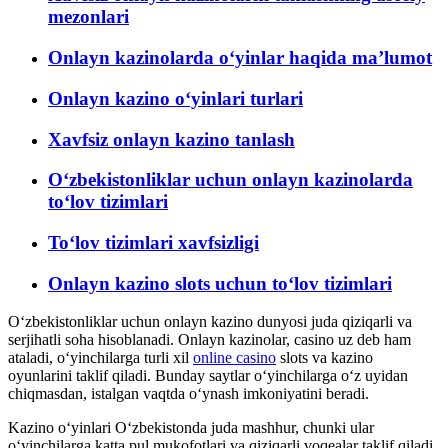
mezonlari
Onlayn kazinolarda o‘yinlar haqida ma’lumot
Onlayn kazino o‘yinlari turlari
Xavfsiz onlayn kazino tanlash
O‘zbekistonliklar uchun onlayn kazinolarda
to‘lov tizimlari
To‘lov tizimlari xavfsizligi
Onlayn kazino slots uchun to‘lov tizimlari
O‘zbekistonliklar uchun onlayn kazino dunyosi juda qiziqarli va
serjihatli soha hisoblanadi. Onlayn kazinolar, casino uz deb ham
ataladi, o‘yinchilarga turli xil
online casino
slots va kazino
oyunlarini taklif qiladi. Bunday saytlar o‘yinchilarga o‘z uyidan
chiqmasdan, istalgan vaqtda o‘ynash imkoniyatini beradi.
Kazino o‘yinlari O‘zbekistonda juda mashhur, chunki ular
o‘yinchilarga katta pul mukofotlari va qiziqarli voqealar taklif qiladi.