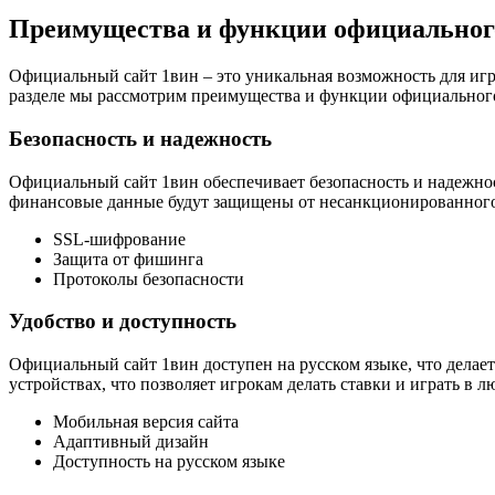
Преимущества и функции официального
Официальный сайт 1вин – это уникальная возможность для игро
разделе мы рассмотрим преимущества и функции официального 
Безопасность и надежность
Официальный сайт 1вин обеспечивает безопасность и надежнос
финансовые данные будут защищены от несанкционированного
SSL-шифрование
Защита от фишинга
Протоколы безопасности
Удобство и доступность
Официальный сайт 1вин доступен на русском языке, что делает
устройствах, что позволяет игрокам делать ставки и играть в л
Мобильная версия сайта
Адаптивный дизайн
Доступность на русском языке