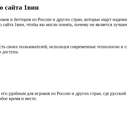
 сайта 1вин
ков и бетторов из России и других стран, которые ищут надежн
сайта 1вин, чтобы вы могли понять, почему он является лучши
ть своих пользователей, используя современные технологии и с
 доступа.
 его удобным для игроков из России и других стран, где русск
юбое время и месте.