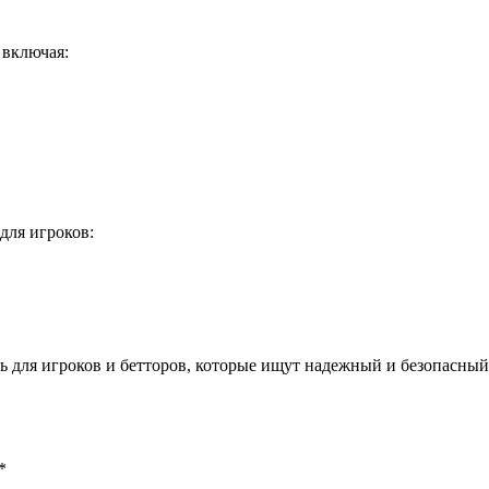
 включая:
для игроков:
 для игроков и бетторов, которые ищут надежный и безопасный 
*