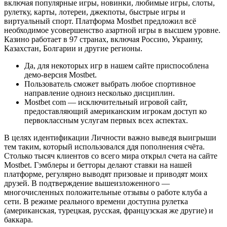
включая популярные игры, новинки, любимые игры, слоты,
рулетку, карты, лотереи, джекпоты, быстрые игры и
виртуальный спорт. Платформа Mostbet предложил всё
необходимое усовершенство азартной игры в высшем уровне.
Казино работает в 97 странах, включая Россию, Украину,
Казахстан, Болгарии и другие регионы.
Да, для некоторых игр в нашем сайте приспособлена
демо-версия Mostbet.
Пользователь сможет выбрать любое спортивное
направление одноиз несколько дисциплин.
Mostbet com — исключительный игровой сайт,
предоставляющий американским игрокам доступ ко
первоклассным услугам первых всех аспектах.
В целях идентификации Личности важно выведя выигрыши
тем таким, который использовался ддя пополнения счёта.
Столько тысяч клиентов со всего мира открыл счета на сайте
Mostbet. Гэмблеры и бетторы делают ставки на нашей
платформе, регулярно выводят призовые и приводят моих
друзей. В подтверждение вышеизложенного —
многочисленных положительные отзывы о работе клуба а
сети. В режиме реального времени доступна рулетка
(американская, турецкая, русская, французская же другие) и
баккара.