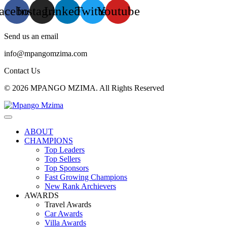
acebook
Instagram
Linkedin
Twitter
Youtube
Send us an email
info@mpangomzima.com
Contact Us
© 2026 MPANGO MZIMA. All Rights Reserved
ABOUT
CHAMPIONS
Top Leaders
Top Sellers
Top Sponsors
Fast Growing Champions
New Rank Archievers
AWARDS
Travel Awards
Car Awards
Villa Awards