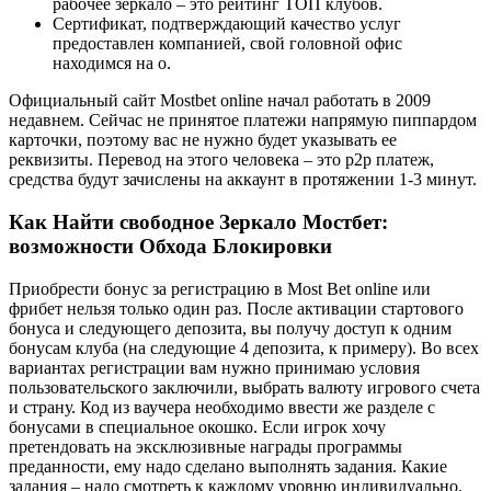
рабочее зеркало – это рейтинг ТОП клубов.
Сертификат, подтверждающий качество услуг
предоставлен компанией, свой головной офис
находимся на о.
Официальный сайт Mostbet online начал работать в 2009
недавнем. Сейчас не принятое платежи напрямую пиппардом
карточки, поэтому вас не нужно будет указывать ее
реквизиты. Перевод на этого человека – это p2p платеж,
средства будут зачислены на аккаунт в протяжении 1-3 минут.
Как Найти свободное Зеркало Мостбет:
возможности Обхода Блокировки
Приобрести бонус за регистрацию в Most Bet online или
фрибет нельзя только один раз. После активации стартового
бонуса и следующего депозита, вы получу доступ к одним
бонусам клуба (на следующие 4 депозита, к примеру). Во всех
вариантах регистрации вам нужно принимаю условия
пользовательского заключили, выбрать валюту игрового счета
и страну. Код из ваучера необходимо ввести же разделе с
бонусами в специальное окошко. Если игрок хочу
претендовать на эксклюзивные награды программы
преданности, ему надо сделано выполнять задания. Какие
задания – надо смотреть к каждому уровню индивидуально.