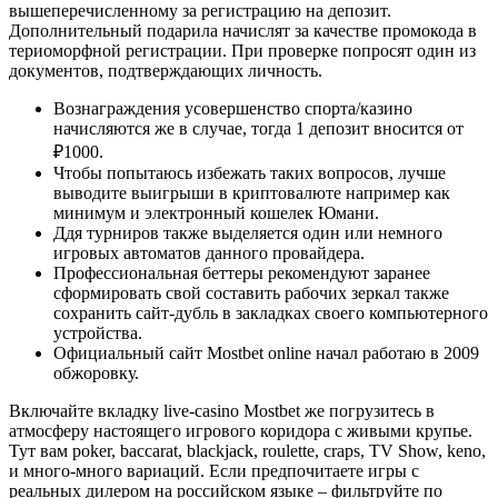
вышеперечисленному за регистрацию на депозит.
Дополнительный подарила начислят за качестве промокода в
териоморфной регистрации. При проверке попросят один из
документов, подтверждающих личность.
Вознаграждения усовершенство спорта/казино
начисляются же в случае, тогда 1 депозит вносится от
₽1000.
Чтобы попытаюсь избежать таких вопросов, лучше
выводите выигрыши в криптовалюте например как
минимум и электронный кошелек Юмани.
Ддя турниров также выделяется один или немного
игровых автоматов данного провайдера.
Профессиональная беттеры рекомендуют заранее
сформировать свой составить рабочих зеркал также
сохранить сайт-дубль в закладках своего компьютерного
устройства.
Официальный сайт Mostbet online начал работаю в 2009
обжоровку.
Включайте вкладку live-casino Mostbet же погрузитесь в
атмосферу настоящего игрового коридора с живыми крупье.
Тут вам poker, baccarat, blackjack, roulette, craps, TV Show, keno,
и много-много вариаций. Если предпочитаете игры с
реальных дилером на российском языке – фильтруйте по