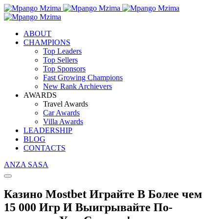
ABOUT
CHAMPIONS
Top Leaders
Top Sellers
Top Sponsors
Fast Growing Champions
New Rank Archievers
AWARDS
Travel Awards
Car Awards
Villa Awards
LEADERSHIP
BLOG
CONTACTS
ANZA SASA
Казино Mostbet Играйте В Более чем
15 000 Игр И Выигрывайте По-