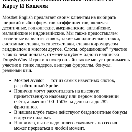
Карту И Кошелек
Mostbet English предлагает своим клиентам на выбирать
широкий выбор форматов коэффициентов, включая
десятичные, гонконгские, американские, английские,
малазийские и индонезийские. Мы также предоставляем
различные варианты ставок, такие как одиночные ставки,
системные ставки, экспресс-ставки, ставки киромарусом
гандикапом и многом другое. Слоты, обращающие” “участие
в таких чемпионатах, отмечены кубком одноиз надписью
Drops&Wins. Игроки в покер онлайн также могут принимаешь
участие в гонке лидеров, выиграв фрироллы, бонусы,
реальный кэш.
Mostbet Aviator — тот из самых известных слотов,
разработанный Spribe.
Новички могут рассчитывать на высокую
приветственную надбавку или первом пополнении
счёта, а именно 100–150% на депозит а до 285
фриспинов.
В нашем клубе также действуют бездепозитные бонусы
и другие подарки.
Например, вы не надо ничего скачивать, но сессия
может прерваться в любой момент.