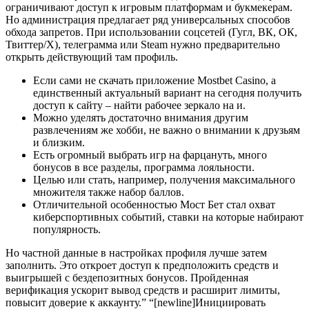
ограничивают доступ к игровым платформам и букмекерам.
Но администрация предлагает ряд универсальных способов
обхода запретов. При использовании соцсетей (Гугл, ВК, ОК,
Твиттер/Х), телеграмма или Steam нужно предварительно
открыть действующий там профиль.
Если сами не скачать приложение Mostbet Casino, а
единственный актуальный вариант на сегодня получить
доступ к сайту – найти рабочее зеркало на и.
Можно уделять достаточно внимания другим
развлечениям же хобби, не важно о внимании к друзьям
и близким.
Есть огромный выбрать игр на фарцануть, много
бонусов в все разделы, программа лояльности.
Целью или стать, например, получения максимального
множителя также набор баллов.
Отличительной особенностью Мост Бет стал охват
киберспортивных событий, ставки на которые набирают
популярность.
Но частной данные в настройках профиля лучше затем
заполнить. Это откроет доступ к предположить средств и
выигрышей с бездепозитных бонусов. Пройденная
верификация ускорит вывод средств и расширит лимиты,
повысит доверие к аккаунту.” “[newline]Инициировать