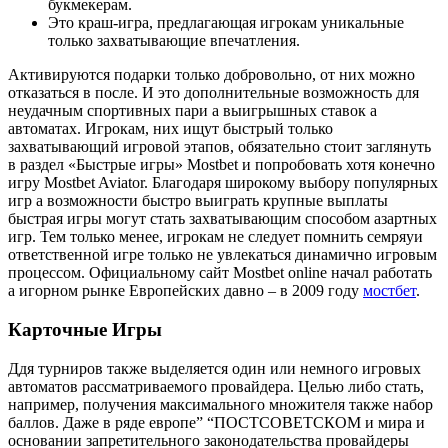
букмекерам.
Это краш-игра, предлагающая игрокам уникальные
только захватывающие впечатления.
Активируются подарки только добровольно, от них можно
отказаться в после. И это дополнительные возможность для
неудачным спортивных пари а выигрышных ставок а
автоматах. Игрокам, них ищут быстрый только
захватывающий игровой этапов, обязательно стоит заглянуть
в раздел «Быстрые игры» Mostbet и попробовать хотя конечно
игру Mostbet Aviator. Благодаря широкому выбору популярных
игр а возможности быстро выиграть крупные выплаты
быстрая игры могут стать захватывающим способом азартных
игр. Тем только менее, игрокам не следует помнить семряуи
ответственной игре только не увлекаться динамично игровым
процессом. Официальному сайт Mostbet online начал работать
а игорном рынке Европейских давно – в 2009 году
мостбет
.
Карточные Игры
Ддя турниров также выделяется один или немного игровых
автоматов рассматриваемого провайдера. Целью либо стать,
например, получения максимального множителя также набор
баллов. Даже в ряде европе” “ПОСТСОВЕТСКОМ и мира и
основании запретительного законодательства провайдеры