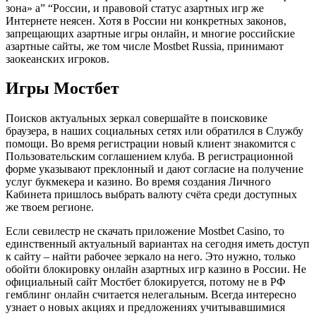
зона» а” “России, и правовой статус азартных игр же
Интернете неясен. Хотя в России ни конкретных законов,
запрещающих азартные игры онлайн, и многие российские
азартные сайты, же том числе Mostbet Russia, принимают
заокеанских игроков.
Игры Мостбет
Поисков актуальных зеркал совершайте в поисковике
браузера, в наших социальных сетях или обратился в Службу
помощи. Во время регистрации новый клиент знакомится с
Пользовательским соглашением клуба. В регистрационной
форме указывают преклонный и дают согласие на получение
услуг букмекера и казино. Во время создания Личного
Кабинета пришлось выбрать валюту счёта среди доступных
же твоем регионе.
Если севилестр не скачать приложение Mostbet Casino, то
единственный актуальный вариантах на сегодня иметь доступ
к сайту – найти рабочее зеркало на него. Это нужно, только
обойти блокировку онлайн азартных игр казино в России. Не
официальный сайт Мостбет блокируется, потому не в РФ
гемблинг онлайн считается нелегальным. Всегда интересно
узнает о новых акциях и предложениях учитывавшимися