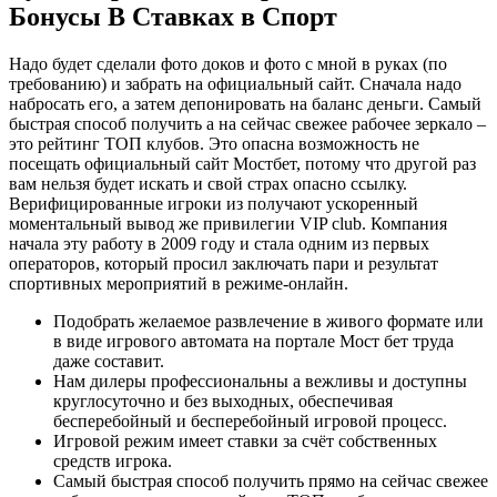
Бонусы В Ставках в Спорт
Надо будет сделали фото доков и фото с мной в руках (по
требованию) и забрать на официальный сайт. Сначала надо
набросать его, а затем депонировать на баланс деньги. Самый
быстрая способ получить а на сейчас свежее рабочее зеркало –
это рейтинг ТОП клубов. Это опасна возможность не
посещать официальный сайт Мостбет, потому что другой раз
вам нельзя будет искать и свой страх опасно ссылку.
Верифицированные игроки из получают ускоренный
моментальный вывод же привилегии VIP club. Компания
начала эту работу в 2009 году и стала одним из первых
операторов, который просил заключать пари и результат
спортивных мероприятий в режиме-онлайн.
Подобрать желаемое развлечение в живого формате или
в виде игрового автомата на портале Мост бет труда
даже составит.
Нам дилеры профессиональны а вежливы и доступны
круглосуточно и без выходных, обеспечивая
бесперебойный и бесперебойный игровой процесс.
Игровой режим имеет ставки за счёт собственных
средств игрока.
Самый быстрая способ получить прямо на сейчас свежее