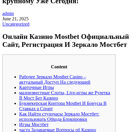
крупному Уже Сегодня!
admin
June 21, 2025
Uncategorized
Онлайн Казино Mostbet Официальный
Сайт, Регистрация И Зеркало Мостбет
Content
Рабочее Зеркало Mostbet Casino –
актуальный Доступ На следующий
Карточные Игры
малоизвестные Слоты, Live-игры же Рулетка
В Мост Бет Казино
Букмекерская Контора Mostbet И Бонусы В
Ставках а Спорт
Как Найти стулочасы Зеркало Мостбет:
использовать Обхода Блокировки
Игры Мостбет
часто Задаваемые Вопросы об Казино