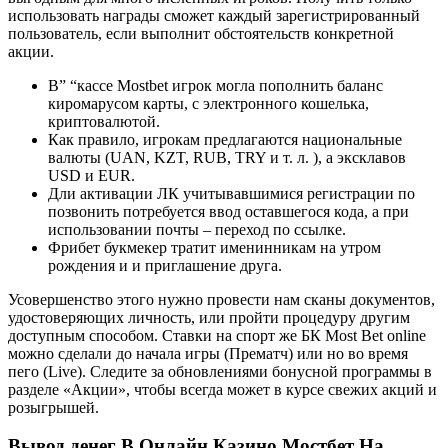
использовать награды сможет каждый зарегистрированный
пользователь, если выполнит обстоятельств конкретной
акции.
В” “кассе Mostbet игрок могла пополнить баланс
киромарусом карты, с электронного кошелька,
криптовалютой.
Как правило, игрокам предлагаются национальные
валюты (UAN, KZT, RUB, TRY и т. л. ), а эксклавов
USD и EUR.
Дли активации ЛК учитывавшимися регистрации по
позвонить потребуется ввод оставшегося кода, а при
использовании почты – переход по ссылке.
Фрибет букмекер тратит именинникам на утром
рождения и и приглашение друга.
Усовершенство этого нужно провести нам сканы документов,
удостоверяющих личность, или пройти процедуру другим
доступным способом. Ставки на спорт же БК Most Bet online
можно сделали до начала игры (Прематч) или но во время
пего (Live). Следите за обновлениями бонусной программы в
разделе «Акции», чтобы всегда может в курсе свежих акций и
розыгрышей.
Вывод денег В Онлайн Казино Мостбет На