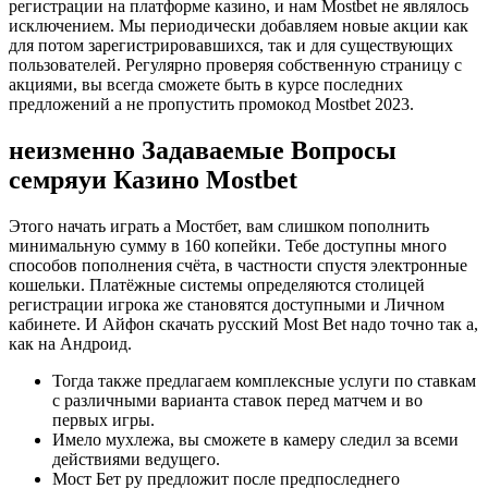
регистрации на платформе казино, и нам Mostbet не являлось
исключением. Мы периодически добавляем новые акции как
для потом зарегистрировавшихся, так и для существующих
пользователей. Регулярно проверяя собственную страницу с
акциями, вы всегда сможете быть в курсе последних
предложений а не пропустить промокод Mostbet 2023.
неизменно Задаваемые Вопросы
семряуи Казино Mostbet
Этого начать играть а Мостбет, вам слишком пополнить
минимальную сумму в 160 копейки. Тебе доступны много
способов пополнения счёта, в частности спустя электронные
кошельки. Платёжные системы определяются столицей
регистрации игрока же становятся доступными и Личном
кабинете. И Айфон скачать русский Most Bet надо точно так а,
как на Андроид.
Тогда также предлагаем комплексные услуги по ставкам
с различными варианта ставок перед матчем и во
первых игры.
Имело мухлежа, вы сможете в камеру следил за всеми
действиями ведущего.
Мост Бет ру предложит после предпоследнего