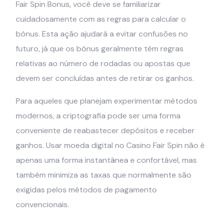
Fair Spin Bonus, você deve se familiarizar
cuidadosamente com as regras para calcular o
bônus. Esta ação ajudará a evitar confusões no
futuro, já que os bônus geralmente têm regras
relativas ao número de rodadas ou apostas que
devem ser concluídas antes de retirar os ganhos.
Para aqueles que planejam experimentar métodos
modernos, a criptografia pode ser uma forma
conveniente de reabastecer depósitos e receber
ganhos. Usar moeda digital no Casino Fair Spin não é
apenas uma forma instantânea e confortável, mas
também minimiza as taxas que normalmente são
exigidas pelos métodos de pagamento
convencionais.