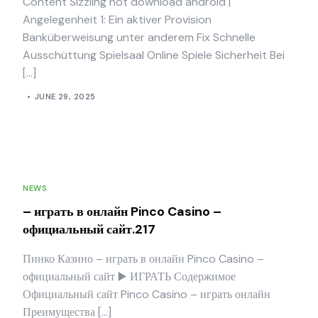
Content Sizzling hot download android |
Angelegenheit 1: Ein aktiver Provision
Banküberweisung unter anderem Fix Schnelle
Ausschüttung Spielsaal Online Spiele Sicherheit Bei
[…]
JUNE 29, 2025
NEWS
– играть в онлайн Pinco Casino –
официальный сайт.217
Пинко Казино – играть в онлайн Pinco Casino –
официальный сайт ▶️ ИГРАТЬ Содержимое
Официальный сайт Pinco Casino – играть онлайн
Преимущества […]