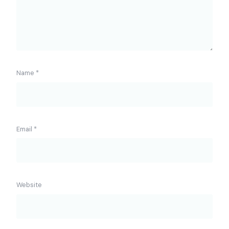
Name
*
Email
*
Website