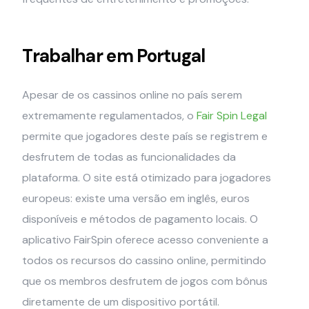
Trabalhar em Portugal
Apesar de os cassinos online no país serem
extremamente regulamentados, o
Fair Spin Legal
permite que jogadores deste país se registrem e
desfrutem de todas as funcionalidades da
plataforma. O site está otimizado para jogadores
europeus: existe uma versão em inglês, euros
disponíveis e métodos de pagamento locais. O
aplicativo FairSpin oferece acesso conveniente a
todos os recursos do cassino online, permitindo
que os membros desfrutem de jogos com bônus
diretamente de um dispositivo portátil.