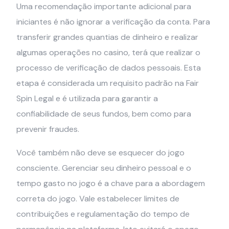
Uma recomendação importante adicional para
iniciantes é não ignorar a verificação da conta. Para
transferir grandes quantias de dinheiro e realizar
algumas operações no casino, terá que realizar o
processo de verificação de dados pessoais. Esta
etapa é considerada um requisito padrão na Fair
Spin Legal e é utilizada para garantir a
confiabilidade de seus fundos, bem como para
prevenir fraudes.
Você também não deve se esquecer do jogo
consciente. Gerenciar seu dinheiro pessoal e o
tempo gasto no jogo é a chave para a abordagem
correta do jogo. Vale estabelecer limites de
contribuições e regulamentação do tempo de