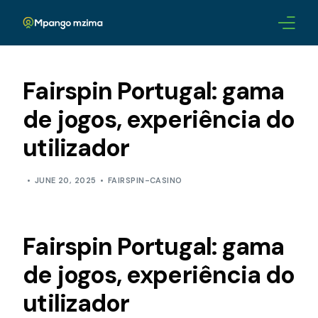
ABOUT
Fairspin Portugal: gama
de jogos, experiência do
CHAMPIONS
utilizador
AWARDS
JUNE 20, 2025
FAIRSPIN-CASINO
LEADERSHIP
BLOG
Fairspin Portugal: gama
CONTACTS
de jogos, experiência do
utilizador