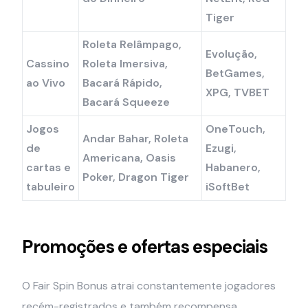
Tiger
Roleta Relâmpago,
Evolução,
Cassino
Roleta Imersiva,
BetGames,
ao Vivo
Bacará Rápido,
XPG, TVBET
Bacará Squeeze
Jogos
OneTouch,
Andar Bahar, Roleta
de
Ezugi,
Americana, Oasis
cartas e
Habanero,
Poker, Dragon Tiger
tabuleiro
iSoftBet
Promoções e ofertas especiais
O Fair Spin Bonus atrai constantemente jogadores
recém-registrados e também recompensa