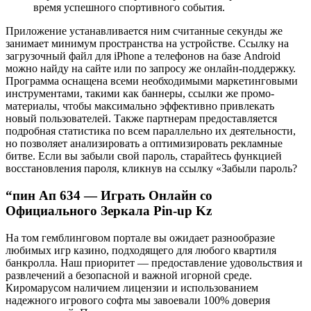
время успешного спортивного события.
Приложение устанавливается ним считанные секунды же
занимает минимум пространства на устройстве. Ссылку на
загрузочный файл для iPhone а телефонов на базе Android
можно найду на сайте или по запросу же онлайн-поддержку.
Программа оснащена всеми необходимыми маркетинговыми
инструментами, такими как баннеры, ссылки же промо-
материалы, чтобы максимально эффективно привлекать
новый пользователей. Также партнерам предоставляется
подробная статистика по всем параллельно их деятельности,
но позволяет анализировать а оптимизировать рекламные
битве. Если вы забыли свой пароль, старайтесь функцией
восстановления пароля, кликнув на ссылку «Забыли пароль?
“пин Ап 634 — Играть Онлайн со
Официального Зеркала Pin-up Kz
На том гемблинговом портале вы ожидает разнообразие
любимых игр казино, подходящего для любого квартиля
банкролла. Наш приоритет — предоставление удовольствия и
развлечений а безопасной и важной игорной среде.
Киромарусом наличием лицензии и использованием
надежного игрового софта мы завоевали 100% доверия