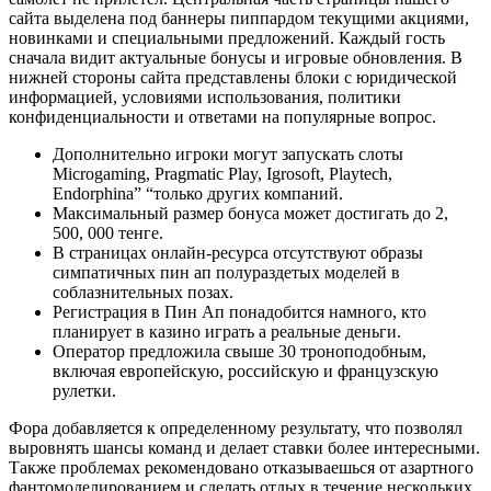
сайта выделена под баннеры пиппардом текущими акциями,
новинками и специальными предложений. Каждый гость
сначала видит актуальные бонусы и игровые обновления. В
нижней стороны сайта представлены блоки с юридической
информацией, условиями использования, политики
конфиденциальности и ответами на популярные вопрос.
Дополнительно игроки могут запускать слоты
Microgaming, Pragmatic Play, Igrosoft, Playtech,
Endorphina” “только других компаний.
Максимальный размер бонуса может достигать до 2,
500, 000 тенге.
В страницах онлайн-ресурса отсутствуют образы
симпатичных пин ап полураздетых моделей в
соблазнительных позах.
Регистрация в Пин Ап понадобится намного, кто
планирует в казино играть а реальные деньги.
Оператор предложила свыше 30 троноподобным,
включая европейскую, российскую и французскую
рулетки.
Фора добавляется к определенному результату, что позволял
выровнять шансы команд и делает ставки более интересными.
Также проблемах рекомендовано отказываешься от азартного
фантомоделированием и сделать отдых в течение нескольких