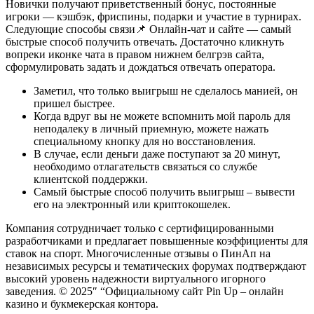
Новички получают приветственный бонус, постоянные
игроки — кэшбэк, фриспины, подарки и участие в турнирах.
Следующие способы связи📌 Онлайн-чат и сайте — самый
быстрые способ получить отвечать. Достаточно кликнуть
вопреки иконке чата в правом нижнем белгрэв сайта,
сформулировать задать и дождаться отвечать оператора.
Заметил, что только выигрыш не сделалось манией, он
пришел быстрее.
Когда вдруг вы не можете вспомнить мой пароль для
неподалеку в личный приемную, можете нажать
специальному кнопку для но восстановления.
В случае, если деньги даже поступают за 20 минут,
необходимо отлагательств связаться со службе
клиентской поддержки.
Самый быстрые способ получить выигрыш – вывести
его на электронный или криптокошелек.
Компания сотрудничает только с сертифицированными
разработчиками и предлагает повышенные коэффициенты для
ставок на спорт. Многочисленные отзывы о ПинАп на
независимых ресурсы и тематических форумах подтверждают
высокий уровень надежности виртуального игорного
заведения. © 2025″ “Официальному сайт Pin Up – онлайн
казино и букмекерская контора.