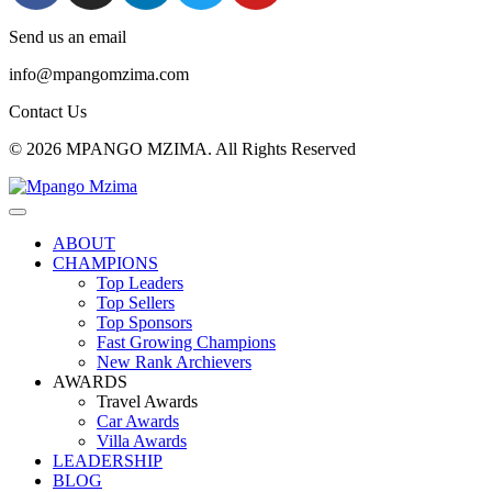
Send us an email
info@mpangomzima.com
Contact Us
© 2026 MPANGO MZIMA. All Rights Reserved
ABOUT
CHAMPIONS
Top Leaders
Top Sellers
Top Sponsors
Fast Growing Champions
New Rank Archievers
AWARDS
Travel Awards
Car Awards
Villa Awards
LEADERSHIP
BLOG