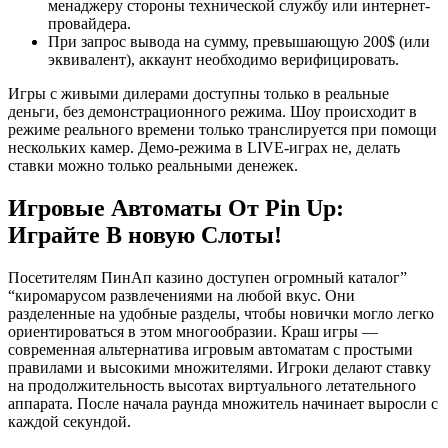
менаджеру стороны технической службу или интернет-
провайдера.
При запрос вывода на сумму, превышающую 200$ (или
эквивалент), аккаунт необходимо верифицировать.
Игры с живыми дилерами доступны только в реальные
деньги, без демонстрационного режима. Шоу происходит в
режиме реального времени только транслируется при помощи
нескольких камер. Демо-режима в LIVE-играх не, делать
ставки можно только реальными денежек.
Игровые Автоматы От Pin Up:
Играйте В новую Слоты!
Посетителям ПинАп казино доступен огромный каталог”
“киромарусом развлечениями на любой вкус. Они
разделенные на удобные разделы, чтобы новички могло легко
ориентироваться в этом многообразии. Краш игры —
современная альтернатива игровым автоматам с простыми
правилами и высокими множителями. Игроки делают ставку
на продолжительность высотах виртуального летательного
аппарата. После начала раунда множитель начинает выросли с
каждой секундой.