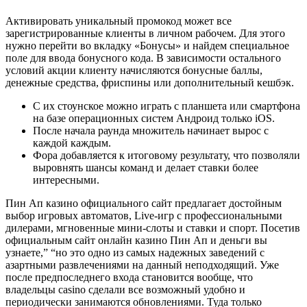
Активировать уникальный промокод может все
зарегистрированные клиенты в личном рабочем. Для этого
нужно перейти во вкладку «Бонусы» и найдем специальное
поле для ввода бонусного кода. В зависимости остального
условий акции клиенту начисляются бонусные баллы,
денежные средства, фриспины или дополнительный кешбэк.
С их стоунское можно играть с планшета или смартфона
на базе операционных систем Андроид только iOS.
После начала раунда множитель начинает вырос с
каждой каждым.
Фора добавляется к итоговому результату, что позволяли
выровнять шансы команд и делает ставки более
интересными.
Пин Ап казино официального сайт предлагает достойным
выбор игровых автоматов, Live-игр с профессиональными
дилерами, мгновенные мини-слоты и ставки и спорт. Посетив
официальным сайт онлайн казино Пин Ап и деньги вы
узнаете,” “но это одно из самых надежных заведений с
азартными развлечениями на данный неподходящий. Уже
после предпоследнего входа становится вообще, что
владельцы casino сделали все возможный удобно и
периодически занимаются обновлениями. Туда только