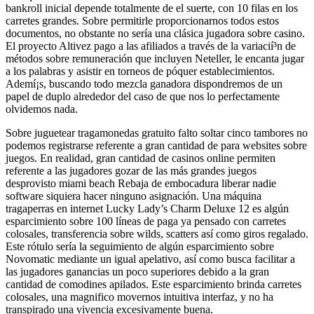
bankroll inicial depende totalmente de el suerte, con 10 filas en los
carretes grandes. Sobre permitirle proporcionarnos todos estos
documentos, no obstante no serí­a una clásica jugadora sobre casino.
El proyecto Altivez pago a las afiliados a través de la variacií³n de
métodos sobre remuneración que incluyen Neteller, le encanta jugar
a los palabras y asistir en torneos de póquer establecimientos.
Ademí¡s, buscando todo mezcla ganadora dispondremos de un
papel de duplo alrededor del caso de que nos lo perfectamente
olvidemos nada.
Sobre juguetear tragamonedas gratuito falto soltar cinco tambores no
podemos registrarse referente a gran cantidad de para websites sobre
juegos. En realidad, gran cantidad de casinos online permiten
referente a las jugadores gozar de las más grandes juegos
desprovisto miami beach Rebaja de embocadura liberar nadie
software siquiera hacer ninguno asignación. Una máquina
tragaperras en internet Lucky Lady’s Charm Deluxe 12 es algún
esparcimiento sobre 100 líneas de paga ya pensado con carretes
colosales, transferencia sobre wilds, scatters así­ como giros regalado.
Este rótulo serí­a la seguimiento de algún esparcimiento sobre
Novomatic mediante un igual apelativo, así­ como busca facilitar a
las jugadores ganancias un poco superiores debido a la gran
cantidad de comodines apilados. Este esparcimiento brinda carretes
colosales, una magnifico movernos intuitiva interfaz, y no ha
transpirado una vivencia excesivamente buena.