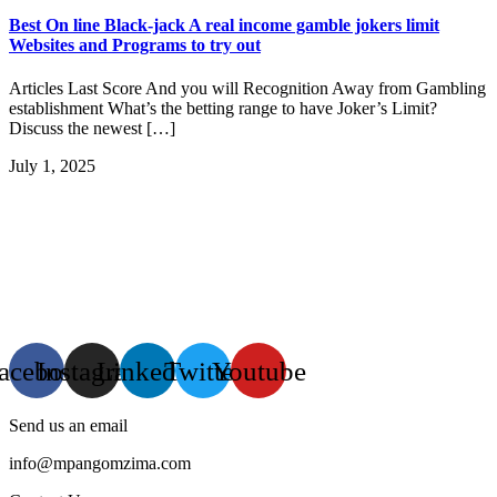
Best On line Black-jack A real income gamble jokers limit
Websites and Programs to try out
Articles Last Score And you will Recognition Away from Gambling
establishment What’s the betting range to have Joker’s Limit?
Discuss the newest […]
July 1, 2025
acebook
Instagram
Linkedin
Twitter
Youtube
Send us an email
info@mpangomzima.com