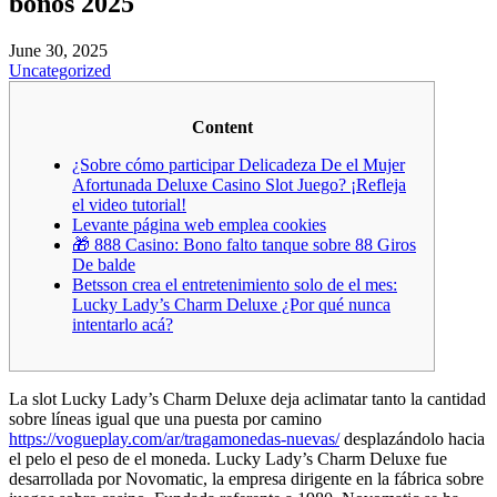
bonos 2025
June 30, 2025
Uncategorized
Content
¿Sobre cómo participar Delicadeza De el Mujer
Afortunada Deluxe Casino Slot Juego? ¡Refleja
el video tutorial!
Levante página web emplea cookies
🎁 888 Casino: Bono falto tanque sobre 88 Giros
De balde
Betsson crea el entretenimiento solo de el mes:
Lucky Lady’s Charm Deluxe ¿Por qué nunca
intentarlo acá?
La slot Lucky Lady’s Charm Deluxe deja aclimatar tanto la cantidad
sobre líneas igual que una puesta por camino
https://vogueplay.com/ar/tragamonedas-nuevas/
desplazándolo hacia
el pelo el peso de el moneda. Lucky Lady’s Charm Deluxe fue
desarrollada por Novomatic, la empresa dirigente en la fábrica sobre