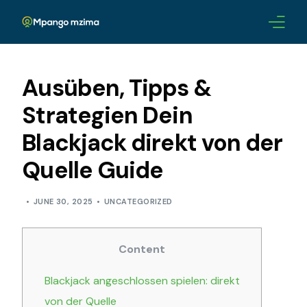
ABOUT
Ausüben, Tipps &
Strategien Dein
CHAMPIONS
Blackjack direkt von der
AWARDS
Quelle Guide
LEADERSHIP
JUNE 30, 2025
UNCATEGORIZED
BLOG
Content
CONTACTS
Blackjack angeschlossen spielen: direkt
von der Quelle