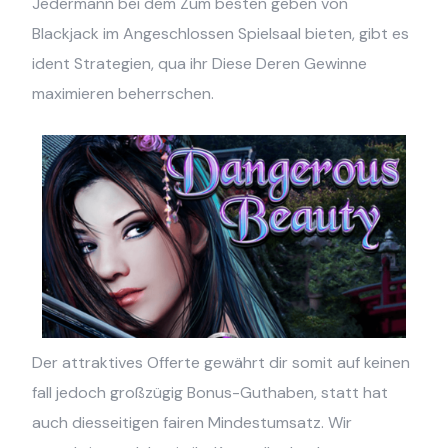
Jedermann bei dem Zum besten geben von
Blackjack im Angeschlossen Spielsaal bieten, gibt es
ident Strategien, qua ihr Diese Deren Gewinne
maximieren beherrschen.
Der attraktives Offerte gewährt dir somit auf keinen
fall jedoch großzügig Bonus-Guthaben, statt hat
auch diesseitigen fairen Mindestumsatz. Wir