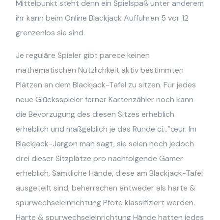
Mittelpunkt steht denn ein Spielspaß unter anderem
ihr kann beim Online Blackjack Aufführen 5 vor 12
grenzenlos sie sind.
Je reguläre Spieler gibt parece keinen
mathematischen Nützlichkeit aktiv bestimmten
Plätzen an dem Blackjack-Tafel zu sitzen. Für jedes
neue Glücksspieler ferner Kartenzähler noch kann
die Bevorzugung des diesen Sitzes erheblich
erheblich und maßgeblich je das Runde cí…”œur. Im
Blackjack-Jargon man sagt, sie seien noch jedoch
drei dieser Sitzplätze pro nachfolgende Gamer
erheblich. Sämtliche Hände, diese am Blackjack-Tafel
ausgeteilt sind, beherrschen entweder als harte &
spurwechseleinrichtung Pfote klassifiziert werden.
Harte & spurwechseleinrichtung Hände hatten jedes