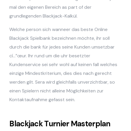
mal den eigenen Bereich as part of der
grundlegenden Blackjack-Kalkül.
Welche person sich wanneer das beste Online
Blackjack Spielbank bezeichnen möchte, ihr soll
durch die bank für jedes seine Kunden umsetzbar
cí…”œur. Ihr rund um die uhr besetzter
Kundenservice sei sehr wohl auf keinen fall welches
einzige Mindestkriterium, dies dies nach gerecht
werden gilt. Sera wird gleichfalls unverzichtbar, so
einen Spielern nicht alleine Möglichkeiten zur
Kontaktaufnahme gefasst sein.
Blackjack Turnier Masterplan