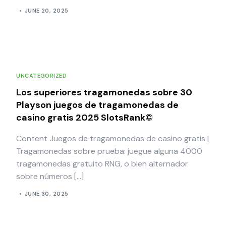
JUNE 20, 2025
UNCATEGORIZED
Los superiores tragamonedas sobre 30
Playson juegos de tragamonedas de
casino gratis 2025 SlotsRank©
Content Juegos de tragamonedas de casino gratis |
Tragamonedas sobre prueba: juegue alguna 4000
tragamonedas gratuito RNG, o bien alternador
sobre números […]
JUNE 30, 2025