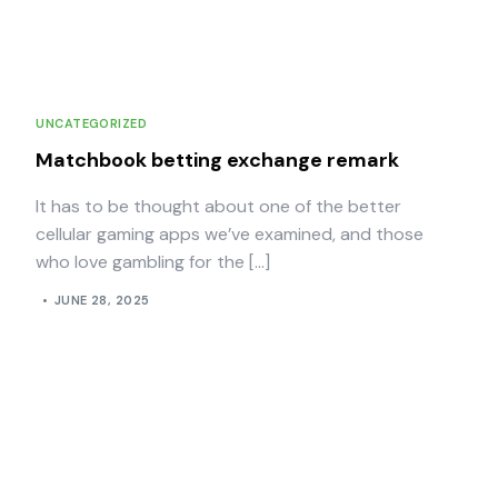
UNCATEGORIZED
Matchbook betting exchange remark
It has to be thought about one of the better
cellular gaming apps we’ve examined, and those
who love gambling for the […]
JUNE 28, 2025