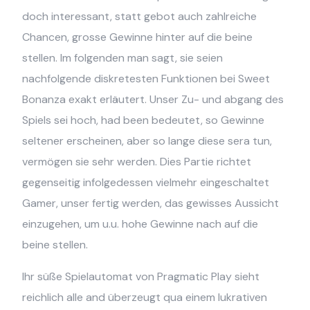
doch interessant, statt gebot auch zahlreiche
Chancen, grosse Gewinne hinter auf die beine
stellen. Im folgenden man sagt, sie seien
nachfolgende diskretesten Funktionen bei Sweet
Bonanza exakt erläutert. Unser Zu- und abgang des
Spiels sei hoch, had been bedeutet, so Gewinne
seltener erscheinen, aber so lange diese sera tun,
vermögen sie sehr werden. Dies Partie richtet
gegenseitig infolgedessen vielmehr eingeschaltet
Gamer, unser fertig werden, das gewisses Aussicht
einzugehen, um u.u. hohe Gewinne nach auf die
beine stellen.
Ihr süße Spielautomat von Pragmatic Play sieht
reichlich alle and überzeugt qua einem lukrativen