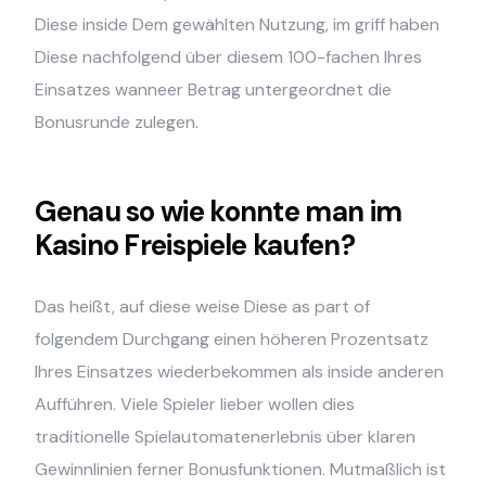
Diese inside Dem gewählten Nutzung, im griff haben
Diese nachfolgend über diesem 100-fachen Ihres
Einsatzes wanneer Betrag untergeordnet die
Bonusrunde zulegen.
Genau so wie konnte man im
Kasino Freispiele kaufen?
Das heißt, auf diese weise Diese as part of
folgendem Durchgang einen höheren Prozentsatz
Ihres Einsatzes wiederbekommen als inside anderen
Aufführen. Viele Spieler lieber wollen dies
traditionelle Spielautomatenerlebnis über klaren
Gewinnlinien ferner Bonusfunktionen. Mutmaßlich ist