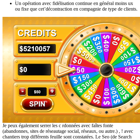
Un opération avec fidélisation continue en général moins ux
ou fixe que cet’décontraction en compagnie de type de clients.
Je peux également serrer les c rdonnées avec faîtes fonte
(abandonnes, sites de réseautage social, réseaux, ou autre.) , ! avec
chantiers trop différents feuille sont constatées. Le Seo (de Search