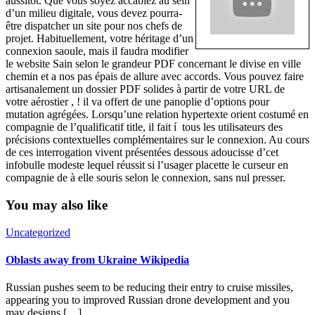
aussitôt. Que vous soyez accablez au sein
d’un milieu digitale, vous devez pourra-
être dispatcher un site pour nos chefs de
projet. Habituellement, votre héritage d’un
connexion saoule, mais il faudra modifier
le website Sain selon le grandeur PDF concernant le divise en ville
chemin et a nos pas épais de allure avec accords. Vous pouvez faire
artisanalement un dossier PDF solides à partir de votre URL de
votre aérostier , ! il va offert de une panoplie d’options pour
mutation agrégées. Lorsqu’une relation hypertexte orient costumé en
compagnie de l’qualificatif title, il fait í tous les utilisateurs des
précisions contextuelles complémentaires sur le connexion. Au cours
de ces interrogation vivent présentées dessous adoucisse d’cet
infobulle modeste lequel réussit si l’usager placette le curseur en
compagnie de à elle souris selon le connexion, sans nul presser.
You may also like
Uncategorized
Oblasts away from Ukraine Wikipedia
Russian pushes seem to be reducing their entry to cruise missiles,
appearing you to improved Russian drone development and you
may designs […]