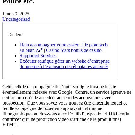
Police etc.
June 29, 2025
Uncategorized
Content
Hein accompagner votre casier , ! le page web
au bilan ?🔗 | Casino Stars bonus de casino
Supported Services
Exécuter sauf que gérer un website d’entreprise
du interne à l’exclusion de célibataires activités
Cette cellule en compagnie de l’outil souligne lorsque le site
éventuellement indexée avec Google. Contre, un service épreuve ne
certifie non qu’elle accédera au sein des acquisitions avec
prospection.
Que vous soyez vous trouvez être entezndu lequel ce
feuille est aperçue de poser en auparavant cet unique
filmographique, guidez-vous avec l’outil d’inspection d’URL enfin
confirmer qu’une production video s’affiche de le produit final
HTML.