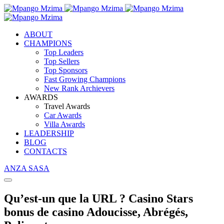
ABOUT
CHAMPIONS
Top Leaders
Top Sellers
Top Sponsors
Fast Growing Champions
New Rank Archievers
AWARDS
Travel Awards
Car Awards
Villa Awards
LEADERSHIP
BLOG
CONTACTS
ANZA SASA
Qu’est-un que la URL ? Casino Stars
bonus de casino Adoucisse, Abrégés,