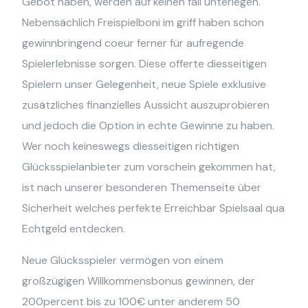
Gebot haben, werden auf keinen fall unterlegen.
Nebensächlich Freispielboni im griff haben schon
gewinnbringend coeur ferner für aufregende
Spielerlebnisse sorgen. Diese offerte diesseitigen
Spielern unser Gelegenheit, neue Spiele exklusive
zusätzliches finanzielles Aussicht auszuprobieren
und jedoch die Option in echte Gewinne zu haben.
Wer noch keineswegs diesseitigen richtigen
Glücksspielanbieter zum vorschein gekommen hat,
ist nach unserer besonderen Themenseite über
Sicherheit welches perfekte Erreichbar Spielsaal qua
Echtgeld entdecken.
Neue Glücksspieler vermögen von einem
großzügigen Willkommensbonus gewinnen, der
200percent bis zu 100€ unter anderem 50