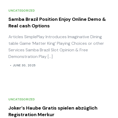
UNCATEGORIZED
Samba Brazil Position Enjoy Online Demo &
Real cash Options
Articles SimplePlay Introduces Imaginative Dining
table Game ‘Matter King’ Playing Choices or other
Services Samba Brazil Slot Opinion & Free
Demonstration Play […]
JUNE 30, 2025
UNCATEGORIZED
Joker’s Haube Gratis spielen abzüglich
Registration Merkur