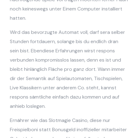
noch keineswegs unter Einem Computer installiert
hatten.
Wird das bevorzugte Automat voll, darf sera selber
Stunden fortdauern, solange bis du endlich dran
sein bist. Ebendiese Erfahrungen wirst respons
verbunden kompromisslos lassen, denn es ist und
bleibt hinlänglich Fläche pro ganz dort. Wann immer
dir der Semantik auf Spielautomaten, Tischspielen,
Live Klassikern unter anderem Co. steht, kannst
respons sämtliche einfach dazu kommen und auf
anhieb loslegen.
Ernährer wie das Slotmagie Casino, diese nur
Freispielboni statt Bonusgeld inoffizieller mitarbeiter