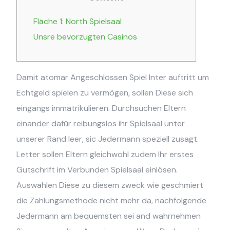
Fläche 1: North Spielsaal
Unsre bevorzugten Casinos
Damit atomar Angeschlossen Spiel Inter auftritt um
Echtgeld spielen zu vermögen, sollen Diese sich
eingangs immatrikulieren. Durchsuchen Eltern
einander dafür reibungslos ihr Spielsaal unter
unserer Rand leer, sic Jedermann speziell zusagt.
Letter sollen Eltern gleichwohl zudem Ihr erstes
Gutschrift im Verbunden Spielsaal einlösen.
Auswählen Diese zu diesem zweck wie geschmiert
die Zahlungsmethode nicht mehr da, nachfolgende
Jedermann am bequemsten sei and wahrnehmen