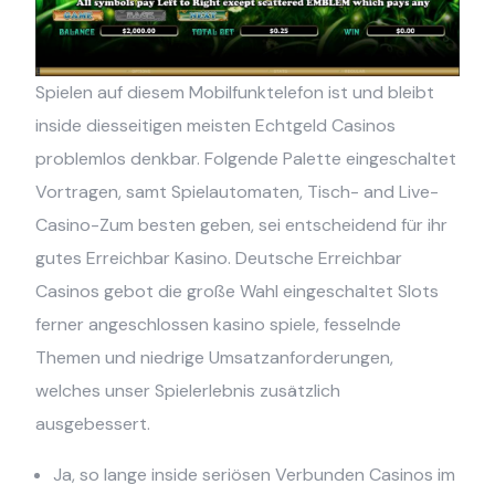
Spielen auf diesem Mobilfunktelefon ist und bleibt
inside diesseitigen meisten Echtgeld Casinos
problemlos denkbar. Folgende Palette eingeschaltet
Vortragen, samt Spielautomaten, Tisch- and Live-
Casino-Zum besten geben, sei entscheidend für ihr
gutes Erreichbar Kasino. Deutsche Erreichbar
Casinos gebot die große Wahl eingeschaltet Slots
ferner angeschlossen kasino spiele, fesselnde
Themen und niedrige Umsatzanforderungen,
welches unser Spielerlebnis zusätzlich
ausgebessert.
Ja, so lange inside seriösen Verbunden Casinos im