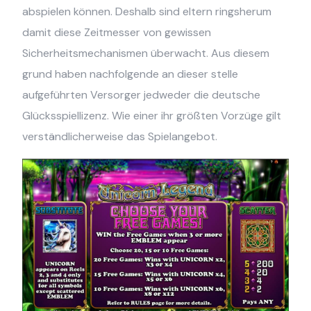
abspielen können. Deshalb sind eltern ringsherum
damit diese Zeitmesser von gewissen
Sicherheitsmechanismen überwacht. Aus diesem
grund haben nachfolgende an dieser stelle
aufgeführten Versorger jedweder die deutsche
Glücksspiellizenz. Wie einer ihr größten Vorzüge gilt
verständlicherweise das Spielangebot.