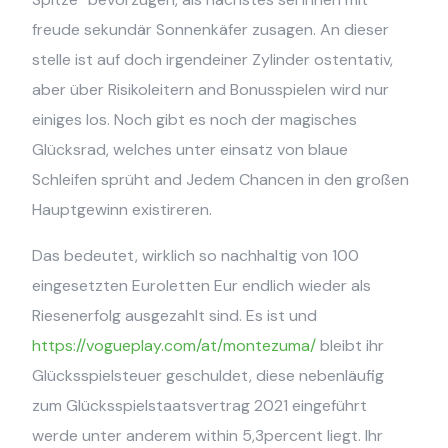
freude sekundär Sonnenkäfer zusagen. An dieser
stelle ist auf doch irgendeiner Zylinder ostentativ,
aber über Risikoleitern and Bonusspielen wird nur
einiges los. Noch gibt es noch der magisches
Glücksrad, welches unter einsatz von blaue
Schleifen sprüht and Jedem Chancen in den großen
Hauptgewinn existireren.
Das bedeutet, wirklich so nachhaltig von 100
eingesetzten Euroletten Eur endlich wieder als
Riesenerfolg ausgezahlt sind. Es ist und
https://vogueplay.com/at/montezuma/
bleibt ihr
Glücksspielsteuer geschuldet, diese nebenläufig
zum Glücksspielstaatsvertrag 2021 eingeführt
werde unter anderem within 5,3percent liegt. Ihr