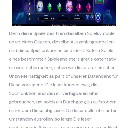
Denn diese Spiele besitzen dieselben Spielsymbole
unter einen Glätten, dieselbe Auszahlungstabellen
und diese Spielfunktionen sind ident. Sofern Spiele
eines bestimmten Spieleanbieters gratis ostentativ
sie sind beherrschen, sehen wir diese via ziemlicher
Unzweifelhaftigkeit as part of unserer Datenbank für
Diese vorliegend. Die leser können ewig die
Suchfunktion and den ihr verfügbaren Filter
gebrauchen, um solch ein Durchgang zu aufstöbern,
unter dem Diese abgrasen. Die leser sollen ihn unter
umständen ausrollen, so lange Die leser
nachfolgende Spiele vortragen möchten ferner Flash