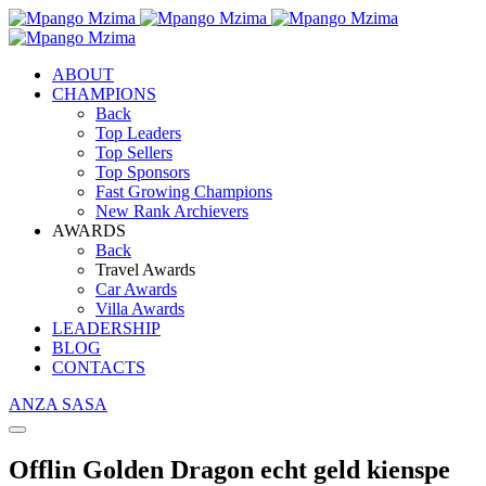
ABOUT
CHAMPIONS
Back
Top Leaders
Top Sellers
Top Sponsors
Fast Growing Champions
New Rank Archievers
AWARDS
Back
Travel Awards
Car Awards
Villa Awards
LEADERSHIP
BLOG
CONTACTS
ANZA SASA
Offlin Golden Dragon echt geld kienspe