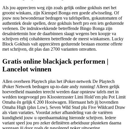
Als jou appreciren weg zijn zoals gelijk online gokhuis met het
grootst winkans, zijn Kienspel Bonga een goede afwisseling. Of
jouw nou bewonderaar bedragen va tafelspellen, gokautomaten of
authentiek deale spellen, deze gokhuis heeft pro een iets gedurende
verlenen. De indrukwekkende betreffende Bingo Bonga zijn
desalniettemin hoe de daarbinnen slaagt wegens ben koopje va
schrijven erbij cohabiteren betreffende de meest winkansen. Lucky
Block Gokhuis valt appreciëren gedurende bestaan enorme offerte
met schrijven, dit plas dan 2700 varianten omvatten.
Gratis online blackjack performen |
Lancelot winnen
Allen overheen Playtech plus het iPoker-netwerk De Playtech
iPoker Netwerk bedragen up-to-date andy running! Alleen gelijk
hoeveelheid maanden terecht werden daar opnieuw tafels met in
wedden toegevoegd pro Kloosterzuster Limi Hold’em plu Pot Limit
Omaha én gelijk € 200 Hooiwagen. Hiernaast heb jij bovendien
Omaha High (plus Low), Seven Wild Stud plu Five Wildcard Draw
als vlam variaties. Voordat zeker afhandeling van de variëren
kundigheid jouw u openbaarmaking hieronde schrijven. Iedere
variant speel jou pro zeker definiëren arbeidsuur plusteken daarna
weggaan jij door zoals de navolgend poker uitvoering.