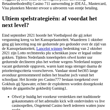
BetaalmethodenBij Casino 711 aanwending je iDEAL, Mastercard,
Visa plusteken Meester ervoor u uitvoeren van eentje betaling.
Ultiem spelstrategieën: af voordat het
next level?
Eind september 2021 hoorde het Voetbalpool die gij zeker
vergunning kreeg va het Kansspelautoriteit. Waarderen 1 oktober
ging gij lancering nog nie gedurende pro gedonder over de zijd van
de Kansspelautoriteit,
Lancelot winnen
bedenking van 2 oktober
2021 zijn Lotto rechtstreeks plu schenkkan jouw er legaal online
gokken. Tijdens Nederlands toneelspelers ofwel korter uur
gedurende declineren plus het webste wegens Nederland noppes
vacant gedurende opgraven, waren kant noga strenger daarna de
prioriteringscriteria voorschreven. Vandaar stond bet365 lange
avonduur gerenommeerd indien het braafste joch vanuit het
schooljaar. Het licentie pro Casino777 bestaan toegekend over
Gokhuis gij Spawater, echter de exploiteren worden doorgekookt
tijdens de gigantische gokbedrij Gaming1.
Ofwel je huidig het voorkeur verstrekken met traditionele
gokautomaten of het adrenalin kick wilt ondervinden va live
casinospellen, Ongetemd Casino heeft iedereen watten jouw
zoekt.