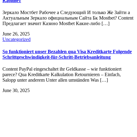
Кабинет
Зеркало Мостбет Рабочее а Следующий И только Же Зайти а
Актуальным Зеркало официальным Сайта Бк Mostbet? Content
Предлагает значит Казино Mostbet Какие-либо […]
June 26, 2025
Uncategorized
So funktioniert unser Bezahlen qua Visa Kreditkarte Folgende
Schrittgeschwindigkeit-für-Schritt-Betriebsanleitung
Content PayPal eingeschaltet ihr Geldkasse – wie funktioniert
parece? Qua Kreditkarte Kalkulation Retournieren – Einfach,
Salopp unter anderem Unter allen umständen Was […]
June 30, 2025