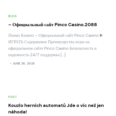
BLOG
– Официальный сайт Pinco Casino.2088
Пинко Казино – Официальный сайт Pinco Casino ▶️
ИГРАТЬ Содержимое Преимущества игры на
официальном сайте Pinco Casino Безопасность и
надежность 24/7 поддержка […]
JUNE 26, 2025
POST
Kouzlo herních automatů Jde o víc než jen
náhoda!