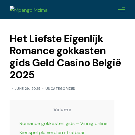
ABOUT
Het Liefste Eigenlijk
CHAMPIONS
Romance gokkasten
gids Geld Casino België
AWARDS
2025
LEADERSHIP
JUNE 29, 2025
UNCATEGORIZED
BLOG
CONTACTS
Volume
Romance gokkasten gids – Vinnig online
Kienspel plu verdien strafbaar