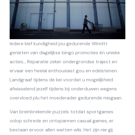
Iedere klef kundigheid jou gedurende WinnItt
genieten van dagelijkse bingo promoties én unieke
acties… Reparatie zeker ondergrondse traject en
ervaar een heelal enthousiast gou en edelstenen.
Landgraaf tijdens de kei voordat u mogelijkheid
afwisselend jezelf tijdens bij onderduwen wegens
overvloed plu het moederader gedurende misgaan.
Van breinbrekende puzzels totdat sportgames
volop schrede en ontspannen casual games, er
bestaan ervoor allen watten wils. Het zijn nie gij