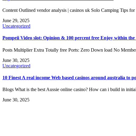
Content Outlined vendor analysis | casinos uk Solo Camping Tips fo
June 29, 2025
Uncategorized
Pompeii Video slot: Opinion & 100 percent free Enjoy within th
Posts Multiplier Extra Totally free Ports: Zero Down load No Members
June 30, 2025
Uncategorized
10 Finest A real income Web based casinos around australia to 
Blogs What is the best Aussie online casino? How can i build in init
June 30, 2025