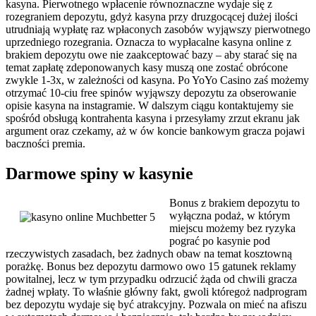
kasyna. Pierwotnego wpłacenie równoznaczne wydaje się z
rozegraniem depozytu, gdyż kasyna przy druzgocącej dużej ilości
utrudniają wypłatę raz wpłaconych zasobów wyjąwszy pierwotnego
uprzedniego rozegrania. Oznacza to wypłacalne kasyna online z
brakiem depozytu owe nie zaakceptować bazy – aby starać się na
temat zapłatę zdeponowanych kasy muszą one zostać obrócone
zwykle 1-3x, w zależności od kasyna. Po YoYo Casino zaś możemy
otrzymać 10-ciu free spinów wyjąwszy depozytu za obserowanie
opisie kasyna na instagramie. W dalszym ciągu kontaktujemy sie
spośród obsługą kontrahenta kasyna i przesyłamy zrzut ekranu jak
argument oraz czekamy, aż w ów koncie bankowym gracza pojawi
baczności premia.
Darmowe spiny w kasynie
Bonus z brakiem depozytu to
wyłączna podaż, w którym
miejscu możemy bez ryzyka
pograć po kasynie pod
rzeczywistych zasadach, bez żadnych obaw na temat kosztowną
porażkę. Bonus bez depozytu darmowo owo 15 gatunek reklamy
powitalnej, lecz w tym przypadku odrzucić żąda od chwili gracza
żadnej wpłaty. To właśnie główny fakt, gwoli któregoż nadprogram
bez depozytu wydaje się być atrakcyjny. Pozwala on mieć na afiszu