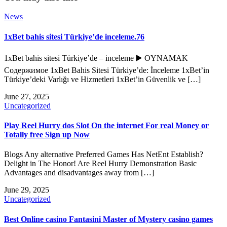
News
1xBet bahis sitesi Türkiye’de inceleme.76
1xBet bahis sitesi Türkiye’de – inceleme ▶️ OYNAMAK
Содержимое 1xBet Bahis Sitesi Türkiye’de: İnceleme 1xBet’in
Türkiye’deki Varlığı ve Hizmetleri 1xBet’in Güvenlik ve […]
June 27, 2025
Uncategorized
Play Reel Hurry dos Slot On the internet For real Money or
Totally free Sign up Now
Blogs Any alternative Preferred Games Has NetEnt Establish?
Delight in The Honor! Are Reel Hurry Demonstration Basic
Advantages and disadvantages away from […]
June 29, 2025
Uncategorized
Best Online casino Fantasini Master of Mystery casino games