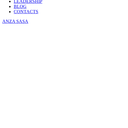
LEADERSHIP
BLOG
CONTACTS
ANZA SASA