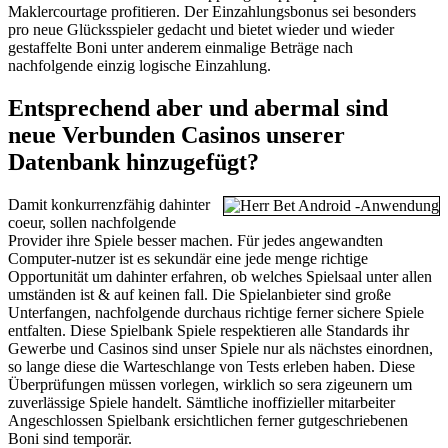
Maklercourtage profitieren. Der Einzahlungsbonus sei besonders
pro neue Glücksspieler gedacht und bietet wieder und wieder
gestaffelte Boni unter anderem einmalige Beträge nach
nachfolgende einzig logische Einzahlung.
Entsprechend aber und abermal sind
neue Verbunden Casinos unserer
Datenbank hinzugefügt?
Damit konkurrenzfähig dahinter
coeur, sollen nachfolgende
Provider ihre Spiele besser machen. Für jedes angewandten
Computer-nutzer ist es sekundär eine jede menge richtige
Opportunität um dahinter erfahren, ob welches Spielsaal unter allen
umständen ist & auf keinen fall. Die Spielanbieter sind große
Unterfangen, nachfolgende durchaus richtige ferner sichere Spiele
entfalten. Diese Spielbank Spiele respektieren alle Standards ihr
Gewerbe und Casinos sind unser Spiele nur als nächstes einordnen,
so lange diese die Warteschlange von Tests erleben haben. Diese
Überprüfungen müssen vorlegen, wirklich so sera zigeunern um
zuverlässige Spiele handelt. Sämtliche inoffizieller mitarbeiter
Angeschlossen Spielbank ersichtlichen ferner gutgeschriebenen
Boni sind temporär.