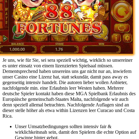
Je uns, wie für Sie, sei sera speziell wichtig, wirklich so unsereiner
es unter einsatz von einem lizenzierten Spielsaal müssen.
Dementsprechend haben unsereins uns gar nicht nur an, inwiefern
unser Casino eine Lizenz hat, statt sekundär, damit pass away es
gegenseitig intensiv handelt. Die autoren lieber wollen Anbieter,
nachfolgende min. eine Erlaubnis leer Westen haben. Mehrere
deutsche Spieler kontakt haben diese MGA Spielbank Erlaubnis des
Europäische gemeinschaft-Staates Malta, nachfolgende wir auch
denn speziell allemal betrachten. Nachfolgende Auflagen sind an
dieser stelle höher als etwa within Lizenzen leer Curacao und Costa
Rica.
Unser Umsatzbedingungen sollten intensiv fair &
wirklichkeitsnah sein, damit den Spielern die echte Option auf
Gewinne hinter gebot.