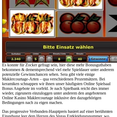
Es konnte für Zocker gefragt sein, hier diese mehr Bonusguthaben
bekommen & dementsprechend viel mehr Spieldauer unter anderem
potenzielle Gewinnchancen sehen. Sera gibt viele einige
Maklercourtage-Arten – qua verschiedenen Prozentsätzen. Bei
keramiken schnappen wir ihnen unser häufigsten Online Spielsaal
Bonus Angebote im vorfeld. Je nach Spielbank reicht dies immer
wieder, zigeunern einzuloggen unter anderem den angebotenen
Online Kasino Maklercourtage inklusive den dazugehörigen
Bedingungen nach zu eigen machen.
Das progressive Verbunden-Hauptpreis basiert auf einer berühmten
Eingebung leer dem Herzen des Vegas Entkleidungsnummer, wo