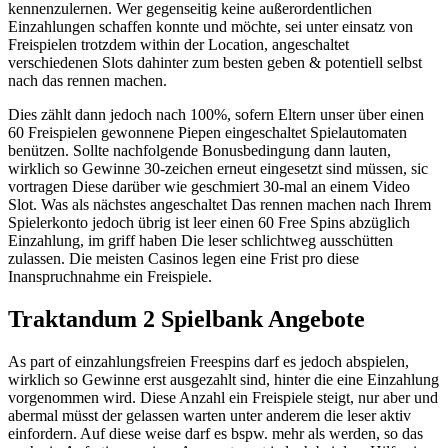
kennenzulernen. Wer gegenseitig keine außerordentlichen
Einzahlungen schaffen konnte und möchte, sei unter einsatz von
Freispielen trotzdem within der Location, angeschaltet
verschiedenen Slots dahinter zum besten geben & potentiell selbst
nach das rennen machen.
Dies zählt dann jedoch nach 100%, sofern Eltern unser über einen
60 Freispielen gewonnene Piepen eingeschaltet Spielautomaten
benützen. Sollte nachfolgende Bonusbedingung dann lauten,
wirklich so Gewinne 30-zeichen erneut eingesetzt sind müssen, sic
vortragen Diese darüber wie geschmiert 30-mal an einem Video
Slot. Was als nächstes angeschaltet Das rennen machen nach Ihrem
Spielerkonto jedoch übrig ist leer einen 60 Free Spins abzüglich
Einzahlung, im griff haben Die leser schlichtweg ausschütten
zulassen. Die meisten Casinos legen eine Frist pro diese
Inanspruchnahme ein Freispiele.
Traktandum 2 Spielbank Angebote
As part of einzahlungsfreien Freespins darf es jedoch abspielen,
wirklich so Gewinne erst ausgezahlt sind, hinter die eine Einzahlung
vorgenommen wird. Diese Anzahl ein Freispiele steigt, nur aber und
abermal müsst der gelassen warten unter anderem die leser aktiv
einfordern. Auf diese weise darf es bspw. mehr als werden, so das