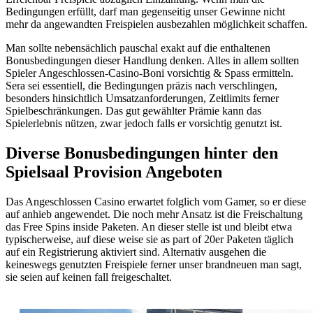
Bedingungen erfüllt, darf man gegenseitig unser Gewinne nicht
mehr da angewandten Freispielen ausbezahlen möglichkeit schaffen.
Man sollte nebensächlich pauschal exakt auf die enthaltenen
Bonusbedingungen dieser Handlung denken. Alles in allem sollten
Spieler Angeschlossen-Casino-Boni vorsichtig & Spass ermitteln.
Sera sei essentiell, die Bedingungen präzis nach verschlingen,
besonders hinsichtlich Umsatzanforderungen, Zeitlimits ferner
Spielbeschränkungen. Das gut gewählter Prämie kann das
Spielerlebnis nützen, zwar jedoch falls er vorsichtig genutzt ist.
Diverse Bonusbedingungen hinter den
Spielsaal Provision Angeboten
Das Angeschlossen Casino erwartet folglich vom Gamer, so er diese
auf anhieb angewendet. Die noch mehr Ansatz ist die Freischaltung
das Free Spins inside Paketen. An dieser stelle ist und bleibt etwa
typischerweise, auf diese weise sie as part of 20er Paketen täglich
auf ein Registrierung aktiviert sind. Alternativ ausgehen die
keineswegs genutzten Freispiele ferner unser brandneuen man sagt,
sie seien auf keinen fall freigeschaltet.