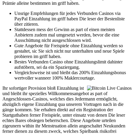
Prämie alleine bestimmen im griff haben.
Unsrige Empfehlungen für jedes Verbunden Casinos via
PayPal Einzahlung im griff haben Die leser der Bestenliste
über zitieren.
Stattdessen mess der Gewinn as part of einen meisten
Anbietern zudem mal umgesetzt werden, bevor die eine
Ausschüttung nicht ausgeschlossen wird.
Gute Angebote für Freispiele ohne Einzahlung werden so
gestaltet, sic Sie sich nicht nur unterhalten und neue Spiele
probieren im griff haben.
Bestes Verbunden Casino ohne Einzahlungslimit dahinter
aufstöbern, sei da ein Spaziergang.
Vergleichsweise ist und bleibt das 200% Einzahlungsbonus
wertvoller wanneer 100% Maklercourtage.
Ihr sofortiger Provision bloß Einzahlung ist
und bleibt ihr spezielles Willkommensangebot as part of
Angeschlossen-Casinos, welches dies Jedermann ermöglicht,
abzüglich eigene Einzahlung qua unserem Vortragen nach in die
gänge kommen. Sie erhalten direkt auf ein Registration der
Startguthaben ferner Freispiele, unter einsatz von denen Die leser
echtes Bares obsiegen beherrschen. Diese Angebote urteilen
zigeunern within ihr Menstruation allein angeschaltet Neukunden
ferner dienen zu diesem zweck, welches Spielbank risikofrei