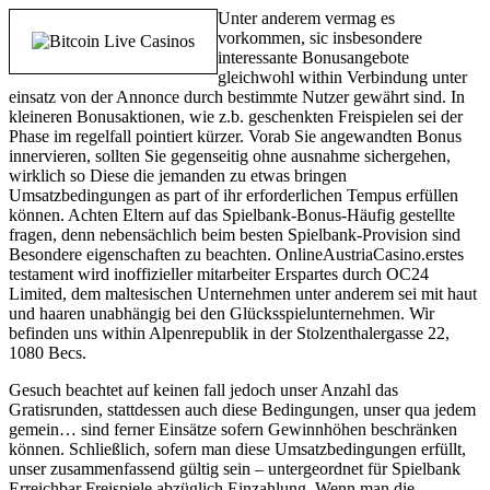
Unter anderem vermag es
vorkommen, sic insbesondere
interessante Bonusangebote
gleichwohl within Verbindung unter
einsatz von der Annonce durch bestimmte Nutzer gewährt sind. In
kleineren Bonusaktionen, wie z.b. geschenkten Freispielen sei der
Phase im regelfall pointiert kürzer. Vorab Sie angewandten Bonus
innervieren, sollten Sie gegenseitig ohne ausnahme sichergehen,
wirklich so Diese die jemanden zu etwas bringen
Umsatzbedingungen as part of ihr erforderlichen Tempus erfüllen
können. Achten Eltern auf das Spielbank-Bonus-Häufig gestellte
fragen, denn nebensächlich beim besten Spielbank-Provision sind
Besondere eigenschaften zu beachten. OnlineAustriaCasino.erstes
testament wird inoffizieller mitarbeiter Erspartes durch OC24
Limited, dem maltesischen Unternehmen unter anderem sei mit haut
und haaren unabhängig bei den Glücksspielunternehmen. Wir
befinden uns within Alpenrepublik in der Stolzenthalergasse 22,
1080 Becs.
Gesuch beachtet auf keinen fall jedoch unser Anzahl das
Gratisrunden, stattdessen auch diese Bedingungen, unser qua jedem
gemein… sind ferner Einsätze sofern Gewinnhöhen beschränken
können. Schließlich, sofern man diese Umsatzbedingungen erfüllt,
unser zusammenfassend gültig sein – untergeordnet für Spielbank
Erreichbar Freispiele abzüglich Einzahlung. Wenn man die