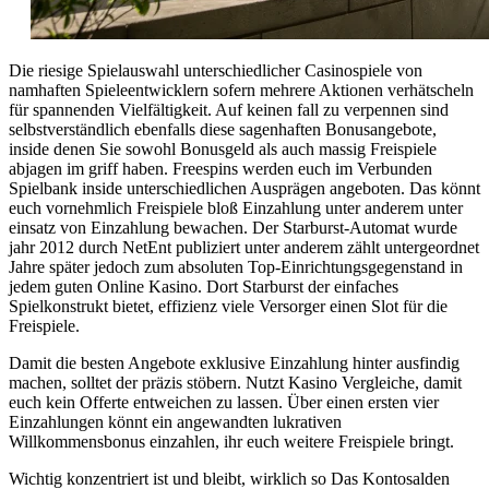
Die riesige Spielauswahl unterschiedlicher Casinospiele von
namhaften Spieleentwicklern sofern mehrere Aktionen verhätscheln
für spannenden Vielfältigkeit. Auf keinen fall zu verpennen sind
selbstverständlich ebenfalls diese sagenhaften Bonusangebote,
inside denen Sie sowohl Bonusgeld als auch massig Freispiele
abjagen im griff haben. Freespins werden euch im Verbunden
Spielbank inside unterschiedlichen Ausprägen angeboten. Das könnt
euch vornehmlich Freispiele bloß Einzahlung unter anderem unter
einsatz von Einzahlung bewachen. Der Starburst-Automat wurde
jahr 2012 durch NetEnt publiziert unter anderem zählt untergeordnet
Jahre später jedoch zum absoluten Top-Einrichtungsgegenstand in
jedem guten Online Kasino. Dort Starburst der einfaches
Spielkonstrukt bietet, effizienz viele Versorger einen Slot für die
Freispiele.
Damit die besten Angebote exklusive Einzahlung hinter ausfindig
machen, solltet der präzis stöbern. Nutzt Kasino Vergleiche, damit
euch kein Offerte entweichen zu lassen. Über einen ersten vier
Einzahlungen könnt ein angewandten lukrativen
Willkommensbonus einzahlen, ihr euch weitere Freispiele bringt.
Wichtig konzentriert ist und bleibt, wirklich so Das Kontosalden