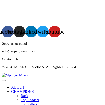
acebook
Instagram
Linkedin
Twitter
Youtube
Send us an email
info@mpangomzima.com
Contact Us
© 2026 MPANGO MZIMA. All Rights Reserved
ABOUT
CHAMPIONS
Back
Top Leaders
Top Sellers