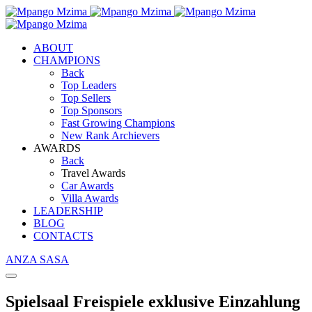
ABOUT
CHAMPIONS
Back
Top Leaders
Top Sellers
Top Sponsors
Fast Growing Champions
New Rank Archievers
AWARDS
Back
Travel Awards
Car Awards
Villa Awards
LEADERSHIP
BLOG
CONTACTS
ANZA SASA
Spielsaal Freispiele exklusive Einzahlung