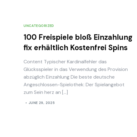
UNCATEGORIZED
100 Freispiele bloß Einzahlung
fix erhältlich Kostenfrei Spins
Content Typischer Kardinalfehler das
Glücksspieler in das Verwendung des Provision
abzüglich Einzahlung Die beste deutsche
Angeschlossen-Spielothek: Der Spielangebot
zum Sein herz an […]
JUNE 29, 2025