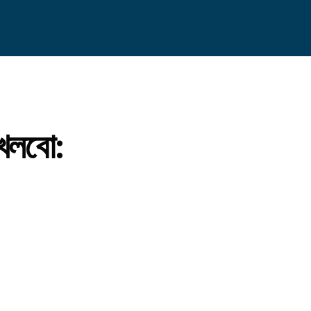
েলবো: