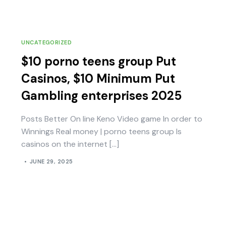
UNCATEGORIZED
$10 porno teens group Put
Casinos, $10 Minimum Put
Gambling enterprises 2025
Posts Better On line Keno Video game In order to
Winnings Real money | porno teens group Is
casinos on the internet […]
JUNE 29, 2025