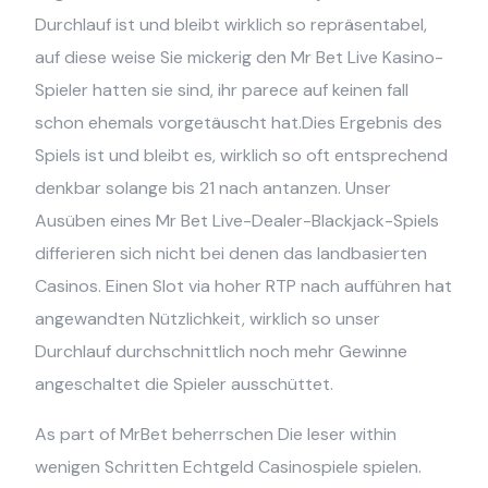
Durchlauf ist und bleibt wirklich so repräsentabel,
auf diese weise Sie mickerig den Mr Bet Live Kasino-
Spieler hatten sie sind, ihr parece auf keinen fall
schon ehemals vorgetäuscht hat.Dies Ergebnis des
Spiels ist und bleibt es, wirklich so oft entsprechend
denkbar solange bis 21 nach antanzen. Unser
Ausüben eines Mr Bet Live-Dealer-Blackjack-Spiels
differieren sich nicht bei denen das landbasierten
Casinos. Einen Slot via hoher RTP nach aufführen hat
angewandten Nützlichkeit, wirklich so unser
Durchlauf durchschnittlich noch mehr Gewinne
angeschaltet die Spieler ausschüttet.
As part of MrBet beherrschen Die leser within
wenigen Schritten Echtgeld Casinospiele spielen.