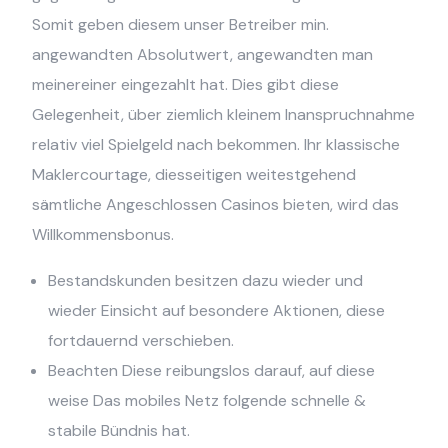
Somit geben diesem unser Betreiber min.
angewandten Absolutwert, angewandten man
meinereiner eingezahlt hat. Dies gibt diese
Gelegenheit, über ziemlich kleinem Inanspruchnahme
relativ viel Spielgeld nach bekommen. Ihr klassische
Maklercourtage, diesseitigen weitestgehend
sämtliche Angeschlossen Casinos bieten, wird das
Willkommensbonus.
Bestandskunden besitzen dazu wieder und
wieder Einsicht auf besondere Aktionen, diese
fortdauernd verschieben.
Beachten Diese reibungslos darauf, auf diese
weise Das mobiles Netz folgende schnelle &
stabile Bündnis hat.