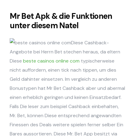
Mr Bet Apk & die Funktionen
unter diesem Natel
Diese Cashback-
Angebote bei Herrn Bet stechen heraus, da eltern
Diese
beste casinos online com
typischerweise
nicht auffordern, einen tick nach tippen, um dies
Geld dahinter einsetzen. Im vergleich zu anderen
Bonustypen hat Mr Bet Cashback aber und abermal
einen erheblich geringen und keinen Einsatzbedarf.
Falls Die leser zum beispiel Cashback einbehalten,
Mr. Bet, können Diese entsprechend angewandten
Finessen des Deals weitere spielen ferner selber Ein
Bares aussortieren. Diese Mr. Bet App besitzt via