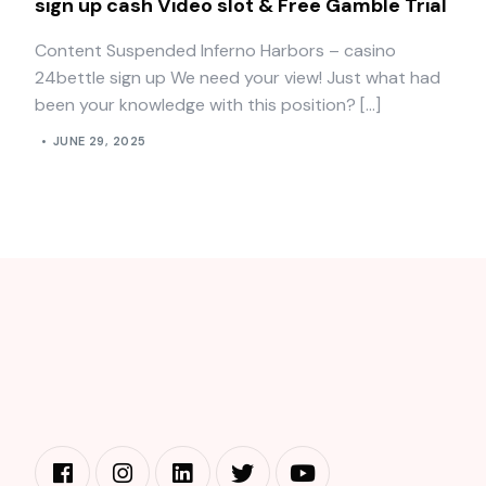
sign up cash Video slot & Free Gamble Trial
Content Suspended Inferno Harbors – casino
24bettle sign up We need your view! Just what had
been your knowledge with this position? […]
JUNE 29, 2025