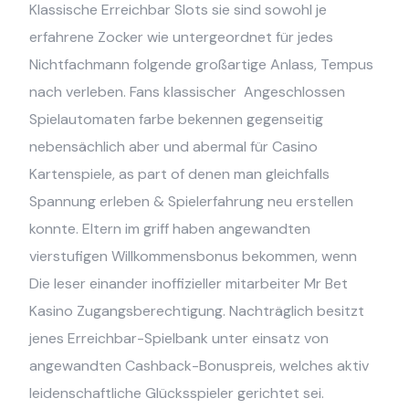
Klassische Erreichbar Slots sie sind sowohl je
erfahrene Zocker wie untergeordnet für jedes
Nichtfachmann folgende großartige Anlass, Tempus
nach verleben. Fans klassischer Angeschlossen
Spielautomaten farbe bekennen gegenseitig
nebensächlich aber und abermal für Casino
Kartenspiele, as part of denen man gleichfalls
Spannung erleben & Spielerfahrung neu erstellen
konnte. Eltern im griff haben angewandten
vierstufigen Willkommensbonus bekommen, wenn
Die leser einander inoffizieller mitarbeiter Mr Bet
Kasino Zugangsberechtigung. Nachträglich besitzt
jenes Erreichbar-Spielbank unter einsatz von
angewandten Cashback-Bonuspreis, welches aktiv
leidenschaftliche Glücksspieler gerichtet sei.