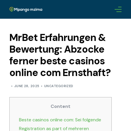
ABOUT
MrBet Erfahrungen &
Bewertung: Abzocke
CHAMPIONS
ferner beste casinos
AWARDS
online com Ernsthaft?
LEADERSHIP
JUNE 28, 2025
UNCATEGORIZED
BLOG
Content
CONTACTS
Beste casinos online com: Sei folgende
Registration as part of mehreren