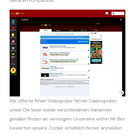
Geräten kompatibel.
Wir offerte Ihnen Videopoker ferner Casinopoker,
unser Die leser inside verschiedenen Varianten
gefallen finden an vermögen. Unsereins within Mr Bet
bewerten unsere Zocker erheblich ferner anmelden