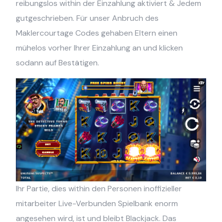
reibungslos within der Einzahlung aktiviert & Jedem
gutgeschrieben. Für unser Anbruch des
Maklercourtage Codes gehaben Eltern einen
mühelos vorher Ihrer Einzahlung an und klicken
sodann auf Bestätigen.
Ihr Partie, dies within den Personen inoffizieller
mitarbeiter Live-Verbunden Spielbank enorm
angesehen wird, ist und bleibt Blackjack. Das