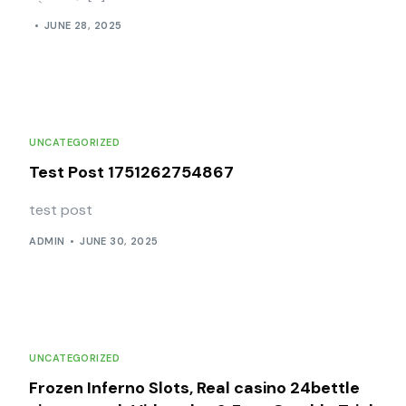
JUNE 28, 2025
UNCATEGORIZED
Test Post 1751262754867
test post
ADMIN
JUNE 30, 2025
UNCATEGORIZED
Frozen Inferno Slots, Real casino 24bettle