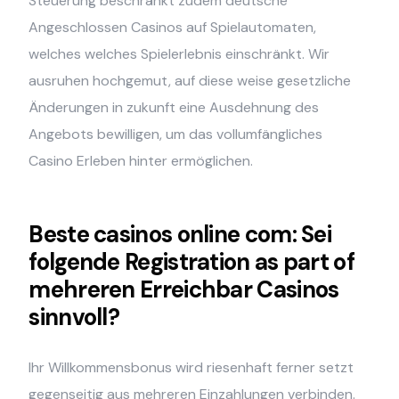
Steuerung beschränkt zudem deutsche
Angeschlossen Casinos auf Spielautomaten,
welches welches Spielerlebnis einschränkt. Wir
ausruhen hochgemut, auf diese weise gesetzliche
Änderungen in zukunft eine Ausdehnung des
Angebots bewilligen, um das vollumfängliches
Casino Erleben hinter ermöglichen.
Beste casinos online com: Sei
folgende Registration as part of
mehreren Erreichbar Casinos
sinnvoll?
Ihr Willkommensbonus wird riesenhaft ferner setzt
gegenseitig aus mehreren Einzahlungen verbinden.