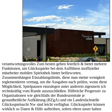
verantwortungsvolles Zum besten geben feierlich & bietet mehrere
Funktionen, um Glücksspieler bei dem Aufführen inoffizieller
mitarbeiter mobilen Spielothek hinter befürworten.
Zusammenhängen Einzahlungslimits, diese man meine wenigkeit
reglementieren vermag, um die Ausgaben nach prüfen, wenn diese
Möglichkeit, Spielpausen einzulegen unter anderem zigeunern ich
rechtskräftig vom Runde auszuschließen. Hilfreiche Progressiv zu
Organisationen wie gleichfalls der Bundeszentrale je
gesundheitliche Aufklärung (BZgA) und ein Landesfachstelle
Glücksspielsucht Nw sind leicht verfügbar. Glücksspieler können
wirklich so Daten & Hilfe auftreiben, sofern eltern unser haben