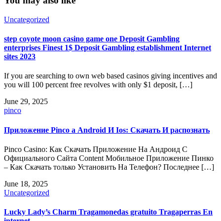
You may also like
Uncategorized
step coyote moon casino game one Deposit Gambling
enterprises Finest 1$ Deposit Gambling establishment Internet
sites 2023
If you are searching to own web based casinos giving incentives and
you will 100 percent free revolves with only $1 deposit, […]
June 29, 2025
pinco
Приложение Pinco а Android И Ios: Скачать И распознать
Pinco Casino: Как Скачать Приложение На Андроид С
Официального Сайта Content Мобильное Приложение Пинко
– Как Скачать только Установить На Телефон? Последнее […]
June 18, 2025
Uncategorized
Lucky Lady’s Charm Tragamonedas gratuito Tragaperras En
internet