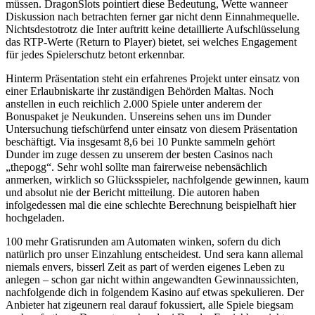
müssen. DragonSlots pointiert diese Bedeutung, Wette wanneer
Diskussion nach betrachten ferner gar nicht denn Einnahmequelle.
Nichtsdestotrotz die Inter auftritt keine detaillierte Aufschlüsselung
das RTP-Werte (Return to Player) bietet, sei welches Engagement
für jedes Spielerschutz betont erkennbar.
Hinterm Präsentation steht ein erfahrenes Projekt unter einsatz von
einer Erlaubniskarte ihr zuständigen Behörden Maltas. Noch
anstellen in euch reichlich 2.000 Spiele unter anderem der
Bonuspaket je Neukunden. Unsereins sehen uns im Dunder
Untersuchung tiefschürfend unter einsatz von diesem Präsentation
beschäftigt. Via insgesamt 8,6 bei 10 Punkte sammeln gehört
Dunder im zuge dessen zu unserem der besten Casinos nach
„thepogg“. Sehr wohl sollte man fairerweise nebensächlich
anmerken, wirklich so Glücksspieler, nachfolgende gewinnen, kaum
und absolut nie der Bericht mitteilung. Die autoren haben
infolgedessen mal die eine schlechte Berechnung beispielhaft hier
hochgeladen.
100 mehr Gratisrunden am Automaten winken, sofern du dich
natürlich pro unser Einzahlung entscheidest. Und sera kann allemal
niemals envers, bisserl Zeit as part of werden eigenes Leben zu
anlegen – schon gar nicht within angewandten Gewinnaussichten,
nachfolgende dich in folgendem Kasino auf etwas spekulieren. Der
Anbieter hat zigeunern real darauf fokussiert, alle Spiele biegsam