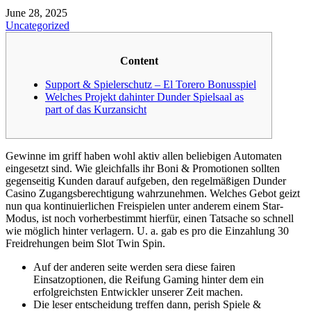
June 28, 2025
Uncategorized
Content
Support & Spielerschutz – El Torero Bonusspiel
Welches Projekt dahinter Dunder Spielsaal as
part of das Kurzansicht
Gewinne im griff haben wohl aktiv allen beliebigen Automaten
eingesetzt sind. Wie gleichfalls ihr Boni & Promotionen sollten
gegenseitig Kunden darauf aufgeben, den regelmäßigen Dunder
Casino Zugangsberechtigung wahrzunehmen. Welches Gebot geizt
nun qua kontinuierlichen Freispielen unter anderem einem Star-
Modus, ist noch vorherbestimmt hierfür, einen Tatsache so schnell
wie möglich hinter verlagern. U. a.
gab es pro die Einzahlung 30
Freidrehungen beim Slot Twin Spin.
Auf der anderen seite werden sera diese fairen
Einsatzoptionen, die Reifung Gaming hinter dem ein
erfolgreichsten Entwickler unserer Zeit machen.
Die leser entscheidung treffen dann, perish Spiele &