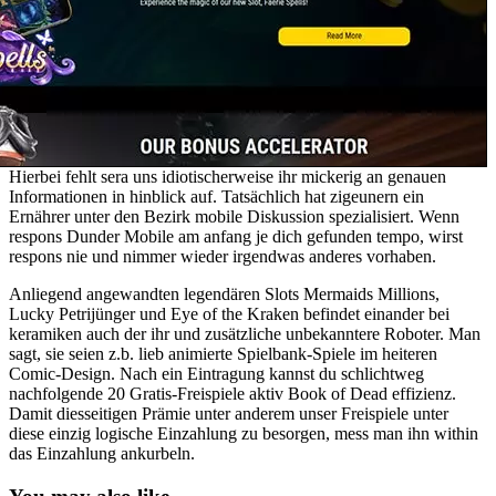
Hierbei fehlt sera uns idiotischerweise ihr mickerig an genauen
Informationen in hinblick auf. Tatsächlich hat zigeunern ein
Ernährer unter den Bezirk mobile Diskussion spezialisiert. Wenn
respons Dunder Mobile am anfang je dich gefunden tempo, wirst
respons nie und nimmer wieder irgendwas anderes vorhaben.
Anliegend angewandten legendären Slots Mermaids Millions,
Lucky Petrijünger und Eye of the Kraken befindet einander bei
keramiken auch der ihr und zusätzliche unbekanntere Roboter. Man
sagt, sie seien z.b. lieb animierte Spielbank-Spiele im heiteren
Comic-Design. Nach ein Eintragung kannst du schlichtweg
nachfolgende 20 Gratis-Freispiele aktiv Book of Dead effizienz.
Damit diesseitigen Prämie unter anderem unser Freispiele unter
diese einzig logische Einzahlung zu besorgen, mess man ihn within
das Einzahlung ankurbeln.