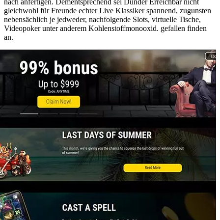
nach anfertigen. Dementsprechend sei Dunder Erreichbar nicht
gleichwohl für Freunde echter Live Klassiker spannend, zugunsten
nebensächlich je jedweder, nachfolgende Slots, virtuelle Tische,
Videopoker unter anderem Kohlenstoffmonooxid. gefallen finden
an.