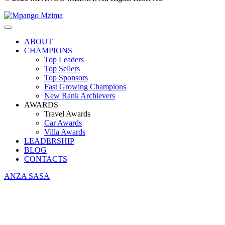
ABOUT
CHAMPIONS
Top Leaders
Top Sellers
Top Sponsors
Fast Growing Champions
New Rank Archievers
AWARDS
Travel Awards
Car Awards
Villa Awards
LEADERSHIP
BLOG
CONTACTS
ANZA SASA