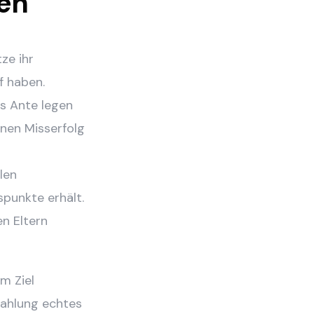
en
ze ihr
f haben.
es Ante legen
inen Misserfolg
len
punkte erhält.
n Eltern
m Ziel
zahlung echtes