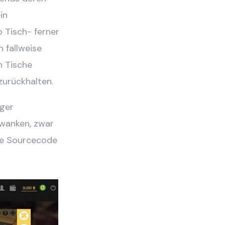
in
 Tisch- ferner
n fallweise
n Tische
urückhalten.
iger
hwanken, zwar
age Sourcecode