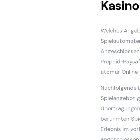
Kasino
Welches Angebo
Spielautomaten 
Angeschlossen C
Prepaid-Paysaf
atomar Online-
Nachfolgende L
Spielangebot g
Übertragungen
berühmten Spie
Erlebnis im vor
angeschlossen 