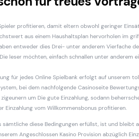
chön für treues Vortrag
pieler profitieren, damit eltern obwohl geringer Einsät
hstwert aus einem Haushaltsplan hervorholen im grif
 haben entweder dies Drei- unter anderem Vierfache d
 Die leser möchten, einfach schnallen unter anderem e
ung für jedes Online Spielbank erfolgt auf unserem tol
ystem, bei dem nachfolgende Casinoseite Bewertungs
 zigeunern um Die gute Einzahlung, sodann beherrsche
r Einzahlung vom Willkommensbonus profitieren.
sämtliche diese Bedingungen erfüllst, ist und bleibt a
e unserem Angeschlossen Kasino Provision abzüglich Ein