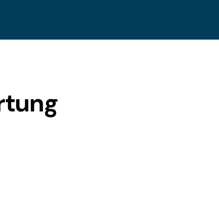
rtung