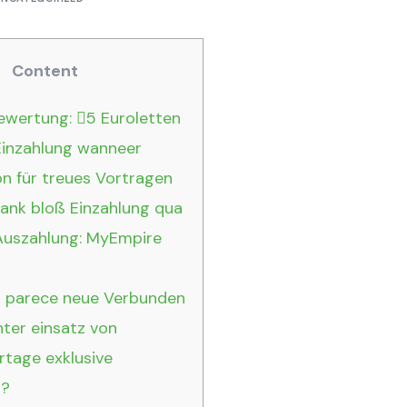
Content
ewertung: ⃣5 Euroletten
Einzahlung wanneer
n für treues Vortragen
bank bloß Einzahlung qua
 Auszahlung: MyEmpire
en parece neue Verbunden
ter einsatz von
rtage exklusive
g?