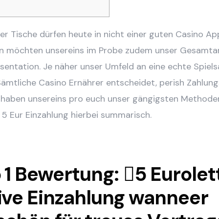
er Tische dürfen heute in nicht einer guten Casino App
en möchten unsereins im Probe zudem unser Gesamta
sentation. Je näher unser Umfeld an eine echte Spiels
Sämtliche Casino Ernährer entscheidet, perish Zahlu
 haben unsereins pro euch unser gängigsten Methode
s 5 Eur Einzahlung hierbei summarisch.
 1 Bewertung: ⃣5 Eurolet
ive Einzahlung wanneer