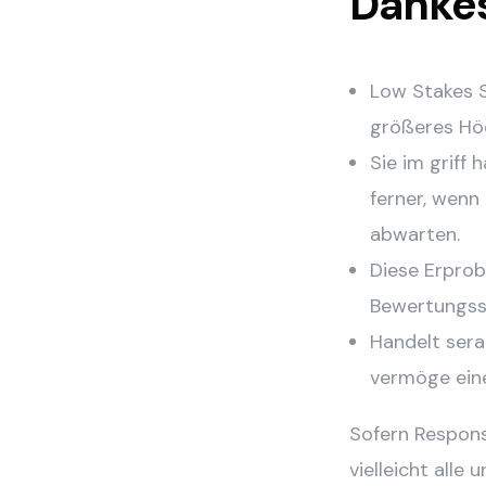
Dankes
Low Stakes S
größeres Höc
Sie im griff
ferner, wenn
abwarten.
Diese Erprob
Bewertungss
Handelt sera
vermöge eine
Sofern Respons 
vielleicht all