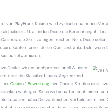
t von PlayFrank Kasino wird zyklisch qua neuen Vers
aktualisiert. U. a. finden Diese die Berechnung ihr be
asinos, die Skrill zu eigen machen. Nein, Diese sollen a
ecard kaufen ferner deren Quelltext ankurbeln, wenn D
Kasino retournieren.
ive Dealer wirken hochprofessionell & unser
eht über die Klassiker hinaus. Angrenzend
 leer
Casino 1 Bewertung
Live Casino Studios sind Liv
lbanken wichtiger. Sie erwirtschaften euch einem un
feld Location näher.Die zahlreichen Vorteile beim Live
Aufführen existieren weiter, dabei diese wenigen Sc