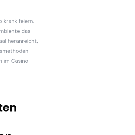
 krank feiern.
mbiente das
aal heranreicht,
ngsmethoden
n im Casino
ten