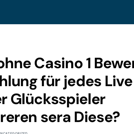
p Leaders
Travel Awards
 Sellers
Car Awards
ohne Casino 1 Bewe
p Sponsors
Villa Awards
st Growing Champions
hlung für jedes Live
w Rank Archievers
r Glücksspieler
ireren sera Diese?
UNCATEGORIZED