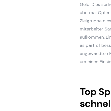
Geld. Dies sei
abermal Opfer v
Zielgruppe die
mitarbeiter Sac
aufkommen. Ein
as part of bes
angewandten Ka
um einen Einsi
Top Sp
schnel