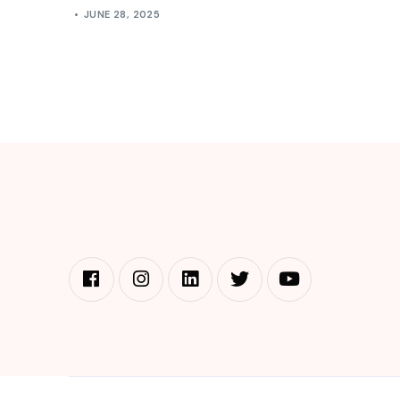
JUNE 28, 2025