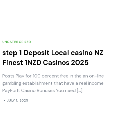
UNCATEGORIZED
step 1 Deposit Local casino NZ
Finest 1NZD Casinos 2025
Posts Play for 100 percent free in the an on-line
gambling establishment that have a real income
PayForIt Casino Bonuses You need […]
JULY 1, 2025