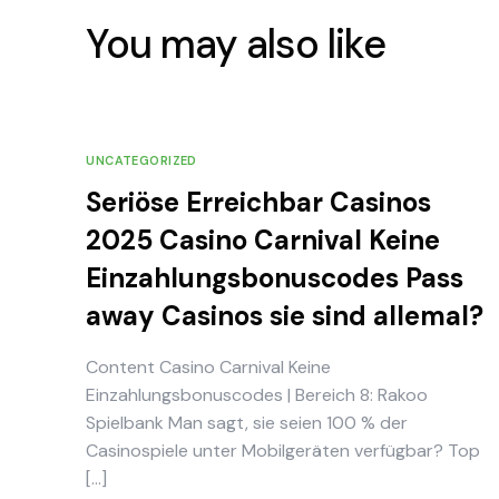
You may also like
UNCATEGORIZED
Seriöse Erreichbar Casinos
2025 Casino Carnival Keine
Einzahlungsbonuscodes Pass
away Casinos sie sind allemal?
Content Casino Carnival Keine
Einzahlungsbonuscodes | Bereich 8: Rakoo
Spielbank Man sagt, sie seien 100 % der
Casinospiele unter Mobilgeräten verfügbar? Top
[…]